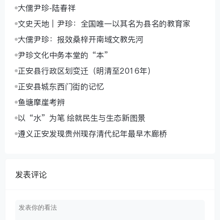
大儒尹珍-陆春祥
文史天地｜尹珍：全国唯一以其名为县名的教育家
大儒尹珍：报效桑梓开南域文教先河
尹珍文化中务本堂的“本”
正安县行政区划变迁（明清至2016年）
正安县城东西门街的记忆
鱼塘摩崖考辨
以“水”为笔 绘就民生与生态新图景
遵义正安发现贵州现存清代纪年最早木廊桥
发表评论