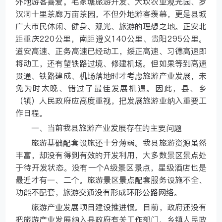
外地游客喜爱。毛家塘旅游开发、大坎农业观光园、罗
汉洞十里茶廊万亩茶园，不但外地游客羡慕，更是县城
广大市民休闲、健身、观光、旅游的理想之地。正安北
距重庆220公里，南距遵义140公里、贵阳295公里。
道安高速、正务高速已经动工，绥正高速、习德高速即
将动工，还有望铁路过境、修建机场。但如果等到高速
贯通、铁路建成、机场落地时才考虑旅游产业发展，未
免为时太晚、错过了最佳发展机遇。因此，县、乡
（镇）人民政府应高度重视，把发展旅游业纳入重要工
作日程。
一、当前我县旅游产业发展存在的主要问题
旅游基础配套设施还十分薄弱。我县旅游资源虽然
丰富，却没有得到有效的开发利用，大多数景区景点处
于待开发状态。没有一个A级景区景点，星级酒店也是
最近才有一、二个。旅游景区景点配套服务设施不全、
功能不配套，旅游交通没有形成环形公路网络。
旅游产业发展项目建设推进慢。目前，政府还没有
把旅游产业发展纳入县政府有关工作部门、乡镇人民政