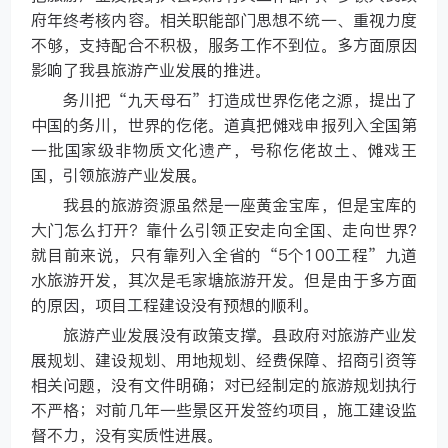
府年终考核内容。相关职能部门思想不统一、重视力度
不够，支持配合不积极，服务工作不到位。多方面原因
影响了我县旅游产业发展的推进。
务川把“九天母石”打造成世界仡佬之源，提出了
中国的务川，世界的仡佬。道真把傩戏申报列入全国第
一批国家级非物质文化遗产，号称仡佬故土、傩戏王
国，引领旅游产业发展。
我县的旅游资源虽然是一座黄金宝库，但是宝库的
大门怎么打开？靠什么引领正安走向全国、走向世界?
就目前来说，只有靠列入全省的“5个100工程”九道
水旅游开发，其次是毛家塘旅游开发。但是由于多方面
的原因，项目工程建设没有预想的顺利。
旅游产业发展没有政策支撑。县政府对旅游产业发
展规划、建设规划、用地规划、经费保障、招商引资等
相关问题，没有文件明确；对已经制定的旅游规划执行
不严格；对前几年一些景区开发签约项目，施工建设监
督不力，没有实质性进展。