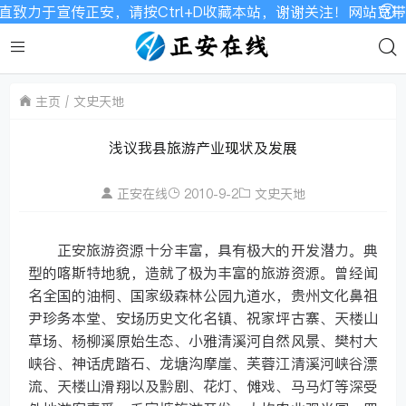
力于宣传正安，请按Ctrl+D收藏本站，谢谢关注！网站宽带有
主页
文史天地
浅议我县旅游产业现状及发展
正安在线
2010-9-2
文史天地
正安旅游资源十分丰富，具有极大的开发潜力。典
型的喀斯特地貌，造就了极为丰富的旅游资源。曾经闻
名全国的油桐、国家级森林公园九道水，贵州文化鼻祖
尹珍务本堂、安场历史文化名镇、祝家坪古寨、天楼山
草场、杨柳溪原始生态、小雅清溪河自然风景、樊村大
峡谷、神话虎踏石、龙塘沟摩崖、芙蓉江清溪河峡谷漂
流、天楼山滑翔以及黔剧、花灯、傩戏、马马灯等深受