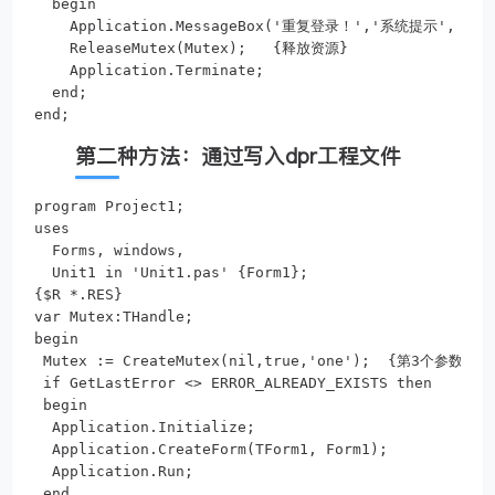
  begin

    Application.MessageBox('重复登录！','系统提示', MB_IC
    ReleaseMutex(Mutex);   {释放资源}

    Application.Terminate;

  end;

第二种方法：通过写入dpr工程文件
program Project1;

uses

  Forms, windows,

  Unit1 in 'Unit1.pas' {Form1};

{$R *.RES}

var Mutex:THandle;

begin

 Mutex := CreateMutex(nil,true,'one');  {第3个参数任意
 if GetLastError <> ERROR_ALREADY_EXISTS then

 begin

  Application.Initialize;

  Application.CreateForm(TForm1, Form1);

  Application.Run;

 end
