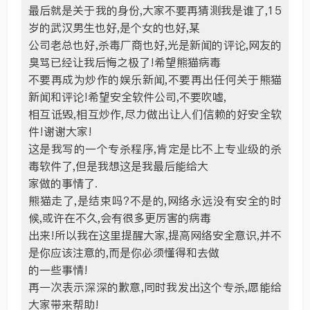
最后就是关于我的身份,大家不要再猜测我是谁了,15
岁的武汉男生也好,是个女的也好,某
公司老总也好,杀毒厂商也好,光是新闻的评论,网友的
臭骂已经让我后悔之极了!希望熊猫病毒
不要再成为炒作的娱乐新闻,不要再出任何关于熊猫
新闻和评论!希望安全软件公司,不要吹嘘,
相互诋毁,相互炒作,尽力做出让人们信赖的好安全软
件!谢谢大家!
这是我写的一个专杀程序,肯定是比不上专业级的杀
毒软件了,但是我想这是我最后能给大
家做的事情了.
熊猫走了,是结束吗?不是的,网络永远没有安全的时
候,或许在不久,会有很多更厉害的病毒
出来!所以我在这里提醒大家,提高网络安全意识,并不
是你应该注意的,而是你必须懂得和去做
的一些事情!
再一次表示深深的歉意,同时我发出这个专杀,愿能给
大家带来帮助!