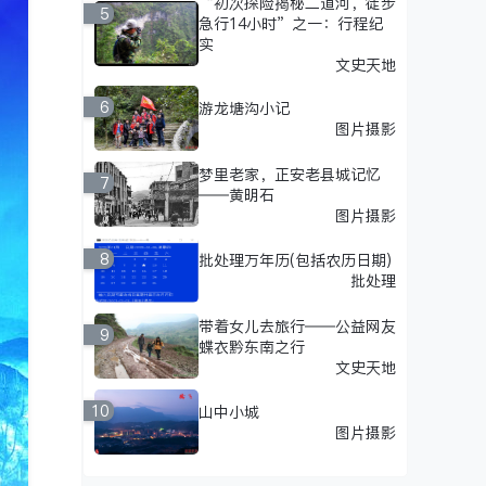
“初次探险揭秘二道河，徒步
5
急行14小时”之一：行程纪
实
文史天地
6
游龙塘沟小记
图片摄影
梦里老家，正安老县城记忆
7
——黄明石
图片摄影
8
批处理万年历(包括农历日期)
批处理
带着女儿去旅行——公益网友
9
蝶衣黔东南之行
文史天地
10
山中小城
图片摄影