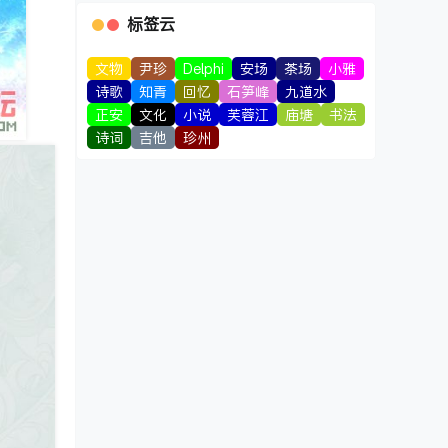
标签云
文物
尹珍
Delphi
安场
茶场
小雅
诗歌
知青
回忆
石笋峰
九道水
正安
文化
小说
芙蓉江
庙塘
书法
诗词
吉他
珍州