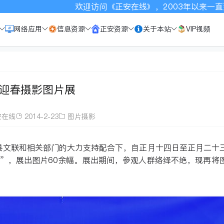
安在线》，2003年以来一直致力于宣传正安，请按Ctrl+D
网络应用
信息资源
正安资源
关于本站
VIP视频
迎春摄影图片展
安在线
2014-2-23
图片摄影
在县文联和相关部门的大力支持配合下，自正月十四日至正月二十
”，展出图片60余幅。展出期间，参观人群络绎不绝，现再将