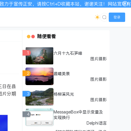
收藏本站，谢谢关注！网站宽带有限，如显示不全请刷新加载！
登录
随便看看
1
六月十九石笋峰
图片摄影
2
晨曦美景
图片摄影
三日在县
图片分期
3
杨柳溪风光
图片摄影
MessageBox中显示变量及
4
实现换行
Delphi语言