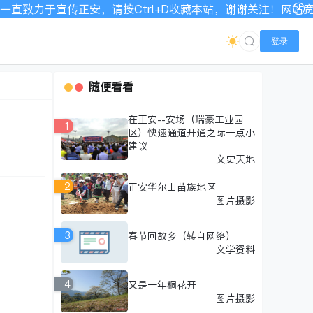
力于宣传正安，请按Ctrl+D收藏本站，谢谢关注！网站宽带有
登录
随便看看
在正安--安场（瑞豪工业园
1
区）快速通道开通之际一点小
建议
文史天地
2
正安华尔山苗族地区
图片摄影
3
春节回故乡（转自网络）
文学资料
4
又是一年桐花开
图片摄影