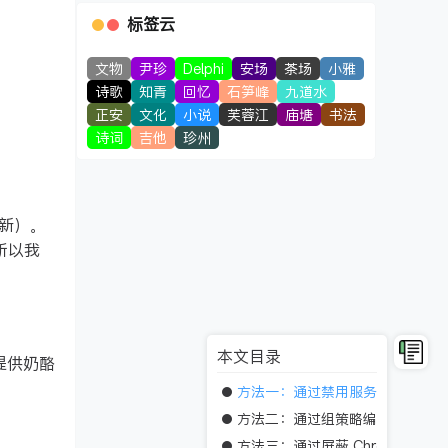
标签云
文物
尹珍
Delphi
安场
茶场
小雅
诗歌
知青
回忆
石笋峰
九道水
正安
文化
小说
芙蓉江
庙塘
书法
诗词
吉他
珍州
动更新）。
所以我
本文目录
提供奶酪
方法一：通过禁用服务 + 任务计划
方法二：通过组策略编辑器（仅限 W
方法三：通过屏蔽 Chrome 检