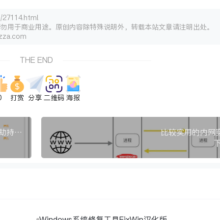
27114.html
请勿用于商业用途。原创内容除特殊说明外，转载本站文章请注明出处。
za.com
THE END
0
打赏
分享
二维码
海报
“捉迷藏”式收割：撕开鲁大师为首系列企业流量劫持黑幕！
比较实用的内网
Windows系统修复工具FixWin汉化版