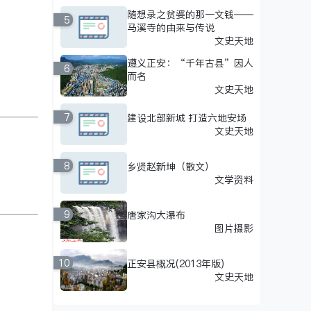
随想录之贫婆的那一文钱——
5
马溪寺的由来与传说
文史天地
遵义正安：“千年古县”因人
6
而名
文史天地
7
建设北部新城 打造六地安场
文史天地
8
乡贤赵新坤（散文）
文学资料
9
唐家沟大瀑布
图片摄影
10
正安县概况(2013年版)
文史天地