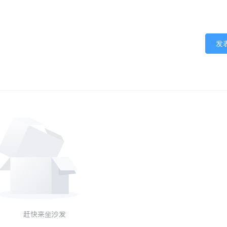
发
赶快来坐沙发