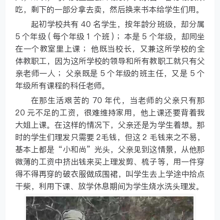
吃，剩下的一部分拿去卖，然后换来书本给学生们用。
起初学校共有 40 名学生，按年龄分班级，却分属
5 个年级 ( 每个年级 1 个班 ) ；本是 5 个年级，却同坐
在一个教室里上课 ；他既当校长，又兼这所学校的全
体教职工，因为这所学校的领导和所有教职工就只有父
亲老师一人 ；父亲既是 5 个年级的班主任，又是 5 个
年级所有课程的科任老师。
在那生活艰苦的 70 年代，当老师的父亲只有那
20 元不足的工资，很难维持家用，他上课还要背着我
大姐上课。在这样的情况下，父亲还是为学生着想。那
时的学生们理发只需要 2毛钱，但这 2 毛钱来之不易，
基本上都是“小和尚”光头，父亲见到这情景，从他那
微薄的工资中挤出钱来买上理发剪、梳子等，用一件穿
得不得再穿的破衣服做成围裙，叫学生去上学途中拾点
干柴，利用下课、放学休息期间为学生烧水洗头理发。