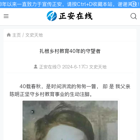
直致力于宣传正安，请按Ctrl+D收藏本站，谢谢关注！网站宽
主页
文史天地
扎根乡村教育40年的守望者
正安在线
2024-6-17
文史天地
40载春秋，是时间洪流的匆匆一瞥， 却 是 我父亲
陈明正坚守乡村教育事业的生动注脚。