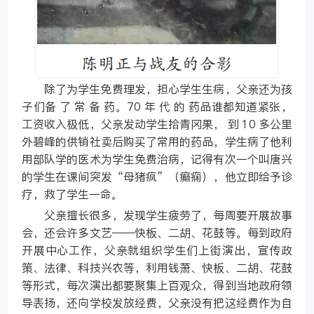
除了为学生免费理发，担心学生生病，父亲还为孩
子们备 了 常 备 药。70 年 代 的 药品谁都知道紧张，
工资收入极低，父亲发动学生拾青冈果， 到 10 多公里
外碧峰的供销社卖后购买了常用的药品，学生病了他利
用部队学的医术为学生免费治病，记得有次一个叫唐兴
的学生在课间突发“母猪疯”（癫痫），他立即给予诊
疗，救了学生一命。
父亲擅长很多，发现学生疲劳了，每周要开展故事
会，还会许多文艺——快板、二胡、花鼓等。每到政府
开展中心工作，父亲就组织学生们上街演出，宣传政
策、法律、科技兴农等，利用钱萧、快板、二胡、花鼓
等形式，每次演出都要聚集上百观众，得到当地政府领
导表扬，还向学校发放经费，父亲没有把这经费作为自