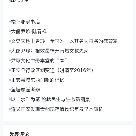
楼下那家书店
大儒尹珍-陆春祥
文史天地｜尹珍：全国唯一以其名为县名的教育家
大儒尹珍：报效桑梓开南域文教先河
尹珍文化中务本堂的“本”
正安县行政区划变迁（明清至2016年）
正安县城东西门街的记忆
鱼塘摩崖考辨
以“水”为笔 绘就民生与生态新图景
遵义正安发现贵州现存清代纪年最早木廊桥
发表评论