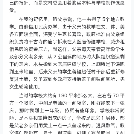
己的报酬，而是交村委会用着购买木料与学校制作课桌
凳。
在我的记忆里，听父亲说，他一共搬了 5个地方教
学。由他借用民房办学，由于父亲的教学在文、体、美
各方面较全面，深受学生家长喜欢，政府批准由父亲组
织负责将千古寺的庙宇拆来在大医庙修建学校，减少租
借民房的资金压力。就这样，父亲每天带着高年级学生
及部分父老乡亲，从 2 公里远的地方将大队组织搬运剩
下的瓦片、木头搬到大医庙建成学校，上厕所是下课跑
到玉米地里，后来父亲的学生蒋福超任村干部后重新修
复过土墙，又争取到乡政府支持后盖了间独间厕所，男
女生轮流使用。
当时的学校大约有 180 平米那么大，左右各 70 平
方一个教室，中间是老师的一间寝室，刚好能安下一张
床。那时我刚上一年级，依稀有些印象。学校非常简
陋，是木头和篱笆做成的房子，学校是瓦房 1 层楼，都
是父老乡亲们用黄土一点一点垒起来的，透风散气，教
室连门都没有。夏天，很凉爽，可到了寒冬腊月，风刮