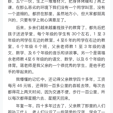
群，五个一伙，生上一堆堆材火，把身体烤暖和了再上
课，在那么恶劣的环境下我们没有一个同学叫苦，没有
一个退缩的。都挤在那里，虽然地方小，但大家都挺高
兴的，只要有学上就心满意足了。
后来，乡亲们越来越重视孩子的教育了，都先后把
孩子送进学堂，每个年级的学生有 30个左右，1 至 3
年级的同学在左边的教室，4 至6 年的同学在右边的教
室，6 个年级 6 个班，父亲老师教 1 至 3 年级的语
文、数学、及 6 个年级的音乐和讲故事。另一个是蒋福
永老师教 4至 6 年级的的语文、数学，以及 6 个年级的
体育。蒋老师是我父亲的一个很优秀的学生，是他手把
手的带起来的。
我懵懂的记忆中，还记得父亲教学四十多年，工资
每月 46 元钱，还得到一百多公里的县城去领，每次去
都得花上两天时间，因为交通不便，步行一百公里，所
以每次都得星期六去、星期天回来。
年复一年，四十多年过去了，父亲教了那里的人们
祖孙三代人，老人们认识了一些简单的汉字、学会了一