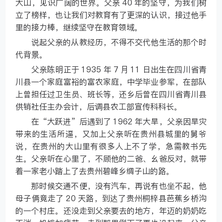
大山，见识广阔的世界。父亲 40 年的坚守，为我们树
立了榜样，也让我们对教育有了更深的认识，接过他手
里的接力棒，继续坚守在教育领域。
说起父亲的从教经历，不得不交代他生活的那个时
代背景。
父亲陈明正于 1935 年 7 月 11 日出生在四川省青
川县一个家庭富裕的富农家庭，中学毕业参军，在部队
上曾担任过卫生员、班长等，还乡后曾在四川省青川县
供销社任主办会计，后调县农工部宣传科科长。
在“大跃进”后遇到了 1962 年大旱，父亲因旱灾
带来的生活所逼，又加上父亲听在贵州县城里的舅爷
说，在贵州的大山里有很多人上不了学，急需教书先
生。父亲听在心里了，不顾他的二爸、幺爸反对，就带
着一家老小踏上了去贵州碧峰乡绸子山的路。
那时候交通不便，没有汽车，再说有也坐不起，他
母子俩竟走了 20 天路，到达了贵州桐梓县芭蕉乡桥沟
的一个村庄。还没走到父亲要去的地方，年迈的奶奶吃