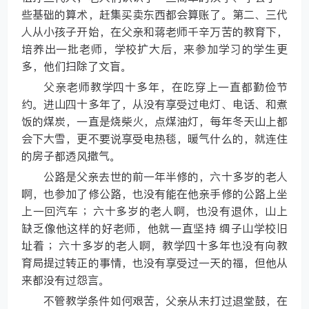
些基础的算术，赶集买卖东西都会算账了。第二、三代
人从小孩子开始，在父亲和蒋老师千辛万苦的教育下，
培养出一批老师，学校扩大后，来参加学习的学生更
多，他们扫除了文盲。
父亲老师教学四十多年，在吃穿上一直都勤俭节
约。进山四十多年了，从没有享受过电灯、电话、和煮
饭的煤炭，一直是烧柴火，点煤油灯，每年冬天山上都
会下大雪，更不要说享受电热毯，暖气什么的，就连住
的房子都透风撒气。
公路是父亲去世的前一年半修的，六十多岁的老人
啊，也参加了修公路，也没有能在他亲手修的公路上坐
上一回汽车 ；六十多岁的老人啊，也没有退休，山上
缺乏像他这样的好老师，他就一直坚持 绸子山学校旧
址着 ；六十多岁的老人啊，教学四十多年也没有向教
育局提过转正的事情，也没有享受过一天的福，但他从
来都没有过怨言。
不管教学条件如何艰苦，父亲从未打过退堂鼓，在