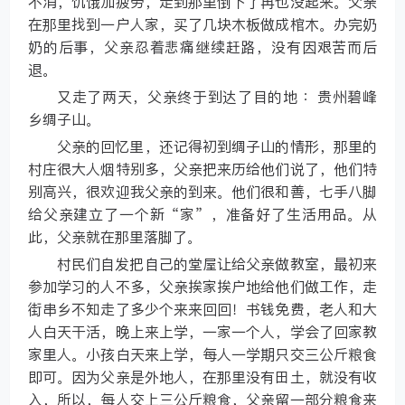
不消，饥饿加疲劳，走到那里倒下了再也没起来。父亲
在那里找到一户人家，买了几块木板做成棺木。办完奶
奶的后事，父亲忍着悲痛继续赶路，没有因艰苦而后
退。
又走了两天，父亲终于到达了目的地 ：贵州碧峰
乡绸子山。
父亲的回忆里，还记得初到绸子山的情形，那里的
村庄很大人烟特别多，父亲把来历给他们说了，他们特
别高兴，很欢迎我父亲的到来。他们很和善，七手八脚
给父亲建立了一个新“家”，准备好了生活用品。从
此，父亲就在那里落脚了。
村民们自发把自己的堂屋让给父亲做教室，最初来
参加学习的人不多，父亲挨家挨户地给他们做工作，走
街串乡不知走了多少个来来回回！书钱免费，老人和大
人白天干活，晚上来上学，一家一个人，学会了回家教
家里人。小孩白天来上学，每人一学期只交三公斤粮食
即可。因为父亲是外地人，在那里没有田土，就没有收
入，所以，每人交上三公斤粮食，父亲留一部分粮食来