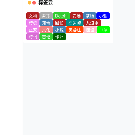
标签云
文物
尹珍
Delphi
安场
茶场
小雅
诗歌
知青
回忆
石笋峰
九道水
正安
文化
小说
芙蓉江
庙塘
书法
诗词
吉他
珍州