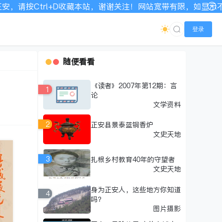
本站，谢谢关注！网站宽带有限，如显示不全请刷新加载！
登录
随便看看
《读者》2007年第12期：言
1
论
文学资料
2
正安县景泰蓝铜香炉
文史天地
3
扎根乡村教育40年的守望者
文史天地
身为正安人，这些地方你知道
4
吗？
图片摄影