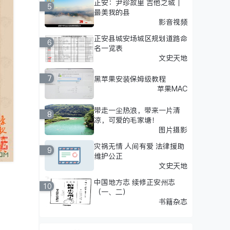
正安：尹珍故里 吉他之城｜
5
最美我的县
影音视频
正安县城安场城区规划道路命
6
名一览表
文史天地
7
黑苹果安装保姆级教程
苹果MAC
带走一尘热浪，带来一片清
8
凉，可爱的毛家塘！
图片摄影
灾祸无情 人间有爱 法律援助
9
维护公正
文史天地
中国地方志 续修正安州志
10
（一、二）
书籍杂志