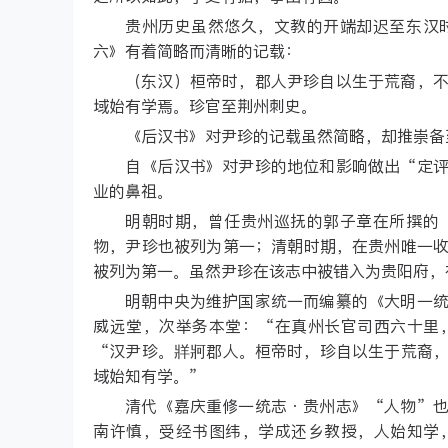
贵州历史虽然悠久，文教的开端却迟至东汉
六》有着简略而清晰的记载：
（东汉）桓帝时，郡人尹珍自以生于荒裔，
域始有学焉。珍官至荆州刺史。
《后汉书》对尹珍的记载虽然简略，却推崇备
自《后汉书》对尹珍的地位和影响做出“定
业的鼻祖。
明朝时期，曾任贵州巡抚的郭子章在所撰的
物，尹珍也被列为第一；清朝时期，在贵州唯一
被列为第一。虽然尹珍在该志中被错入为贵阳府，
明朝中央为维护国家统一而编纂的《大明一
威远堂，次举务本堂：“在真州长官司西六十里
“汉尹珍。牂牁郡人。桓帝时，珍自以生于荒裔
域始知有学。”
清代《嘉庆重修一统志·贵州志》“人物”
南许慎，受经书图纬，学成还乡教授，人始知学