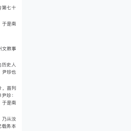
传第七十
，于是南
州文教事
的历史人
，尹珍也
分，首列
举尹珍：
，于是南
，乃从汝
记载务本