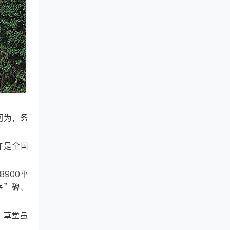
何为，务
许是全国
900平
序”碑、
。草堂虽