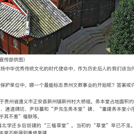
宣传部供图）
弘扬中华优秀传统文化的时代使命中，作为历史后人的我们该当
物保护单位中，哪一个最能标志贵州文教事业的开始呢？答案或
于贵州省遵义市正安县新州镇新州村大桥组。务本堂占地面积约8
所、通道牌坊、尹珍墓和“尹先生务本堂”碑、“重建务本堂小
乎其不差”楹联等。
道真北学还乡后创建的“三楹草堂”。当初的“草堂”早已不见
本堂不断得到重修复建。