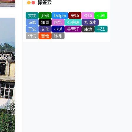
标签云
文物
尹珍
Delphi
安场
茶场
小雅
诗歌
知青
回忆
石笋峰
九道水
正安
文化
小说
芙蓉江
庙塘
书法
诗词
吉他
珍州