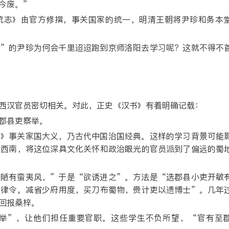
今废。”
统志》由官方修撰，事关国家的统一，明清王朝将尹珍和务本
义”的尹珍为何会千里迢迢跑到京师洛阳去学习呢？这就不得不
西汉官员密切相关。对此，正史《汉书》有着明确记载：
郡县吏察举。
秋》事关家国大义，乃古代中国治国经典。这样的学习背景可能
的西南，将这位深具文化关怀和政治眼光的官员派到了偏远的蜀
辟陋有蛮夷风，”于是“欲诱进之”。方法是“选郡县小吏开敏
学律令。减省少府用度，买刀布蜀物，赍计吏以遗博士”。几年
回报桑梓。
举”，让他们担任重要官职。这些学生不负所望，“官有至