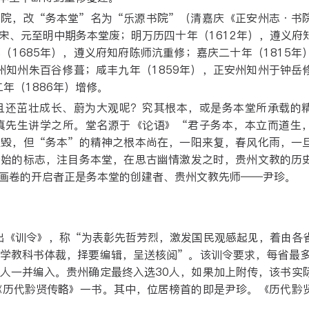
书院，改“务本堂”名为“乐源书院”（清嘉庆《正安州志·书
宋、元至明中期务本堂废；明万历四十年（1612年），遵义府
1685年），遵义府知府陈师沆重修；嘉庆二十年（1815年
州知州朱百谷修葺；咸丰九年（1859年），正安州知州于钟岳
年（1886年）增修。
且还茁壮成长、蔚为大观呢？究其根本，或是务本堂所承载的
真先生讲学之所。堂名源于《论语》“君子务本，本立而道生
摧毁，但“务本”的精神之根本尚在，一阳来复，春风化雨，一
开始的标志，注目务本堂，在思古幽情激发之时，贵州文教的历
画卷的开启者正是务本堂的创建者、贵州文教先师——尹珍。
发出《训令》，称“为表彰先哲芳烈，激发国民观感起见，着由各
学教科书体裁，择要编辑，呈送核阅”。该训令要求，每省最多
人一并编入。贵州确定最终入选30人，如果加上附传，该书实
《历代黔贤传略》一书。其中，位居榜首的即是尹珍。《历代黔