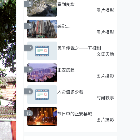
5
春到良坎
图片摄影
6
感觉......
图片摄影
7
民间传说之——五桠树
文史天地
8
正安房建
图片摄影
9
人命值多少钱
时闻轶事
10
节日中的正安县城
图片摄影