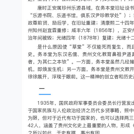
唐时正安属珍州乐源县域，在务本堂旧址设
“乐源书院、乐道书馆，俱系汉尹珍教学处”）；
政尊前贤、励后学，在旧址重建；清康熙二十四年（
州知州赵宜霖重修；咸丰六年（1856年），正安
治年间被毁；光绪四年（1878年）复建；光绪十二
是什么原因使“草堂”不仅能死而复生，而
史。务本堂为东汉名儒、贵州文化教育鼻祖尹道
者，为其仁之本欤”。一方面，务本堂虽然几经
机，即焕发生机；另一方面，务本堂是贵州文教
徐徐展开，浮现于眼前。这一精神的创立者和历史
一
1935年，国民政府军事委员会委员长行营
于国家民族与人伦政治经济之历代乡贤事略，照中
为限，但对于近代有功于国家的，也可以选择两三
42人，涵盖了贵州文化史上最重要的人物，形成
之所以如此，于史有据，事出有因。