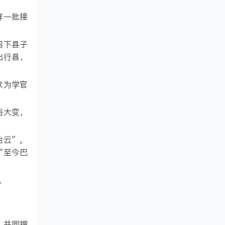
样一批接
招下县子
出行县，
欲为学官
俗大变，
始云”。
“至今巴
。
人共同撰