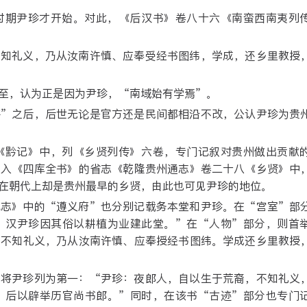
时期尹珍才开始。对此，《后汉书》卷八十六《南蛮西南夷列
不知礼义，乃从汝南许慎、应奉受经书图纬，学成，还乡里教授
至，认为正是因为尹珍，“南域始有学焉”。
评”之后，后世无论是官方还是民间都相沿不改，公认尹珍为贵
《黔记》中，列《乡贤列传》六卷，专门记叙对贵州做出贡献
收入《四库全书》的省志《乾隆贵州通志》卷二十八《乡贤》中
在朝代上却是贵州最早的乡贤，由此也可见尹珍的地位。
统志》中的“遵义府”也分别记载务本堂和尹珍。在“宫室”部
，汉尹珍因其俗以耕植为业建此堂。”在“人物”部分，则首
，不知礼义，乃从汝南许慎、应奉授经书图纬。学成还乡里教授
也将尹珍列为第一：“尹珍：夜郎人，自以生于荒裔，不知礼义
，后以辟举历官尚书郎。”同时，在该书“古迹”部分也专门