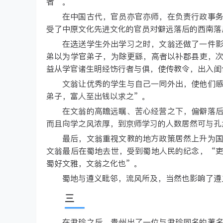
者”。
在中国古代，官员亦官亦师，在负责行政事
受了中原文化先进文化的官员对僻远落后的西南落
在选送学生外出学习之时，文翁还做了一件
弟以为学官弟子，为除更繇，高者以补郡县吏，
益从学官诸生明经饬行者与俱，使传教令，出入闺
文翁让优秀的学生与自己一同外出，使他们
弟子，富人至出钱以求之”。
在文翁的高瞻远瞩、苦心经营之下，偏僻落
而且向学之风浓厚，到京师学习的人数居然可与孔
最后，文翁重视文教的地方政策居然上升为
文翁最后在蜀地去世，受到蜀地人民的纪念，“
蜀好文雅，文翁之化也”。
蜀地与遵义毗邻，流风所及，当然也影响了遵
三
在尹珍之后，贵州出了一位与尹珍同名的著