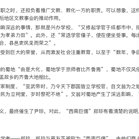
务职之时，还担负着推广文教、教化一方的职责。可以想象，这
后地区文教事业的推动作用。
影响深远的事情，那就是兴办学校，“又修起学官于成都市中，
次为孝弟力田”。此外，还“常选学官僮子，使在便坐受事。每
合，县邑吏民见而荣之”。
感受到巨大的荣誉，从而激发社会注重教育，以至于“数年，争
后的蜀地“由是大化，蜀地学于京师者比齐鲁焉”，蜀地不仅风
孟故乡的齐鲁大地相比。
国家制度，“至武帝时，乃令天下郡国皆立学校官，自文翁为之
吏民为立祠堂，岁时祭祀不绝”。文翁对蜀地产生了深远影响，
义，最终催生了尹珍。对此，“西南巨儒”郑珍有着清楚的说明
名学者——郑珍。郑珍与莫友芝被称为“西南巨儒”，由他们两