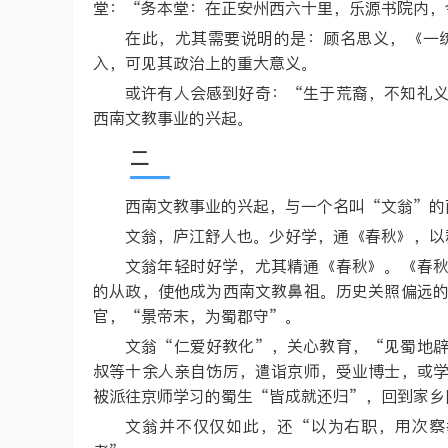
堂：“务本堂：在正安州西六十里，乐源书院内，
在此，尤其需要说明的是：顾名思义，《一
入，可见其政治上的重大意义。
或许有人会感到好奇：“生于荒裔，不知礼
西南文教事业的兴起。
二
西南文教事业的兴起，与一个名叫“文翁”的
文翁，庐江舒人也。少好学，通《春秋》，以
文翁年轻时好学，尤其精通《春秋》。《春
的从政，使他成为西南文教鼻祖。历史关照偏远
官，“景帝末，为蜀郡守”。
文翁“仁爱好教化”，关心教育，“见蜀地
叔等十余人亲自饬厉，遣诣京师，受业博士，或
被派往京师学习的蜀生“皆成就还归”，回到家乡
文翁并不仅仅如此，还“以为右职，用次察