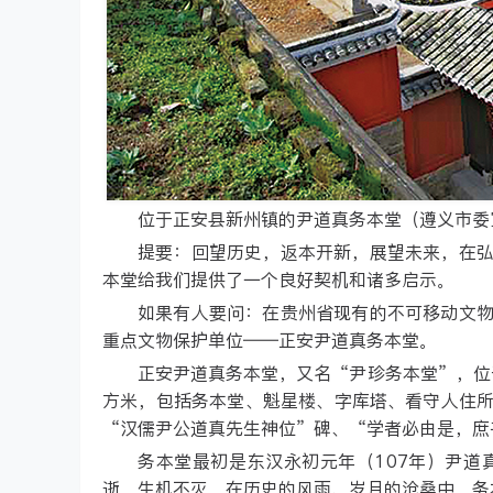
位于正安县新州镇的尹道真务本堂（遵义市委
提要：回望历史，返本开新，展望未来，在
本堂给我们提供了一个良好契机和诸多启示。
如果有人要问：在贵州省现有的不可移动文
重点文物保护单位——正安尹道真务本堂。
正安尹道真务本堂，又名“尹珍务本堂”，位
方米，包括务本堂、魁星楼、字库塔、看守人住
“汉儒尹公道真先生神位”碑、“学者必由是，庶
务本堂最初是东汉永初元年（107年）尹
逝，生机不灭，在历史的风雨、岁月的沧桑中，务