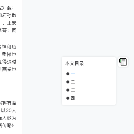
院》载：
知府孙敏
），正安
修葺；同
精神和历
，孝悌也
旦得遇时
本文目录
史画卷也
一
二
三
四
省将有益
以30人
际人数为
贤传略》