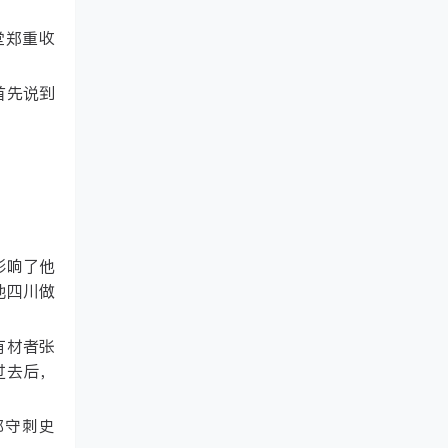
堂郑重收
首先说到
影响了他
地四川做
有材者张
过去后，
郡守刺史