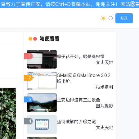
，请按Ctrl+D收藏本站，谢谢关注！网站宽带有限，如显示不
登录
随便看看
1
桐子花开处，尽是桑梓情
文史天地
GMail网盘GMailStore 3.0.2
2
版出炉！
技术资料
3
正安边界道真三江景色
图片摄影
4
亟待破解的尹珍之谜
文史天地