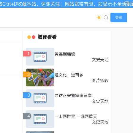
本站，谢谢关注！网站宽带有限，如显示不全请刷新加载！
登录
随便看看
1
黄连到庙塘
文史天地
2
送文化，进苗乡
图片摄影
3
寻访正安鲁家崖营寨
文史天地
4
一山两世界 一洞两重天
文史天地