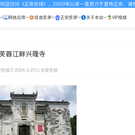
线》，2003年以来一直致力于宣传正安，请按Ctrl+D收藏
网络应用
信息资源
正安资源
关于本站
VIP视频
芙蓉江畔兴隆寺
安在线
2024-3-21
文史天地