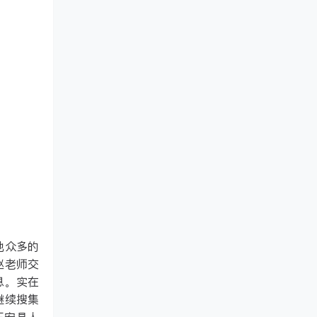
他众多的
赵老师交
息。实在
继续搜集