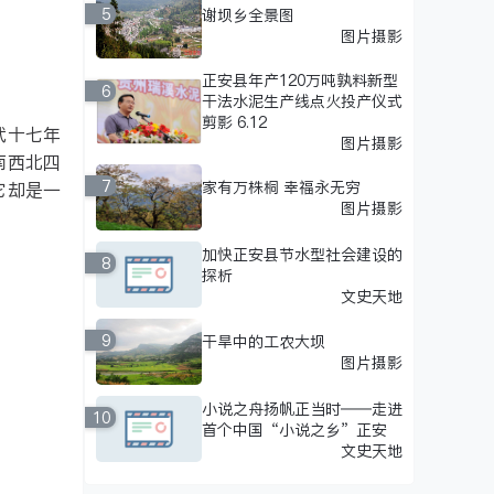
5
谢坝乡全景图
图片摄影
正安县年产120万吨孰料新型
6
干法水泥生产线点火投产仪式
剪影 6.12
武十七年
图片摄影
南西北四
7
家有万株桐 幸福永无穷
它却是一
图片摄影
加快正安县节水型社会建设的
8
探析
文史天地
9
干旱中的工农大坝
图片摄影
小说之舟扬帆正当时——走进
10
首个中国“小说之乡”正安
文史天地