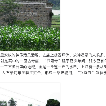
庙里安放的神像活灵活现，去庙上烧香拜佛，求神还愿的人很多
就是其中的一座古寺庙，“兴隆寺”建于嘉庆年间，距今已有2
，一平方多公里的地域，全是一丘连一丘的水田。上坝有一条从
，入石梁河与芙蓉江汇合，形成一条护城河。“兴隆寺”就位