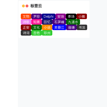
标签云
文物
尹珍
Delphi
安场
茶场
小雅
诗歌
知青
回忆
石笋峰
九道水
正安
文化
小说
芙蓉江
庙塘
书法
诗词
吉他
珍州