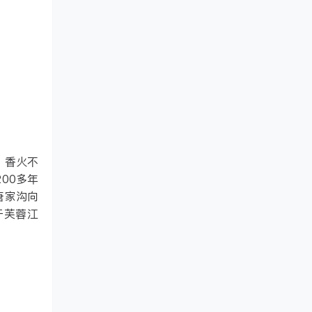
，香火不
00多年
唐家沟向
于芙蓉江