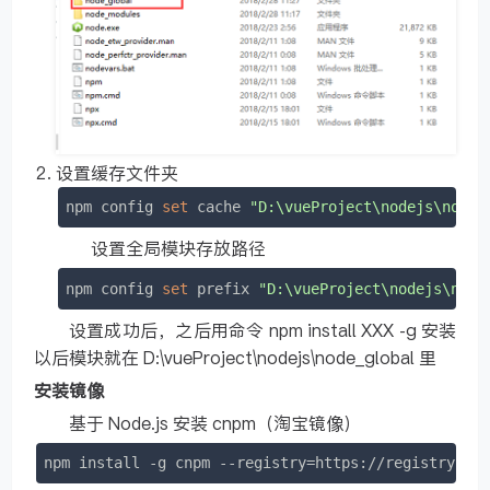
设置缓存文件夹
npm
 config 
set
 cache 
"D:
\v
ueProject
\n
odejs
\n
ode_
设置全局模块存放路径
npm
 config 
set
 prefix 
"D:
\v
ueProject
\n
odejs
\n
ode
设置成功后，之后用命令 npm install XXX -g 安装
以后模块就在 D:\vueProject\nodejs\node_global 里
安装镜像
基于 Node.js 安装 cnpm（淘宝镜像）
npm
install
 -g cnpm --registry
=
https://registry.np