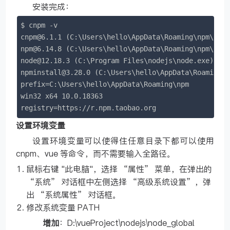
安装完成：
$ cnpm -v

cnpm@6.1.1 
(
C:
\
Users
\
hello
\
AppData
\
Roaming
\
npm
\
nod
npm@6.14.8 
(
C:
\
Users
\
hello
\
AppData
\
Roaming
\
npm
\
nod
node@12.18.3 
(
C:
\
Program Files
\
nodejs
\
node.exe
)
npminstall@3.28.0 
(
C:
\
Users
\
hello
\
AppData
\
Roaming
\
prefix
=
C:
\
Users
\
hello
\
AppData
\
Roaming
\
npm

win32 x64 
10.0
registry
=
https://r.npm.taobao.org
设置环境变量
设置环境变量可以使得住任意目录下都可以使用
cnpm、vue 等命令，而不需要输入全路径。
鼠标右键 "此电脑"，选择 “属性” 菜单，在弹出的
“系统” 对话框中左侧选择 “高级系统设置”，弹
出 “系统属性” 对话框。
修改系统变量 PATH
增加
：D:\vueProject\nodejs\node_global