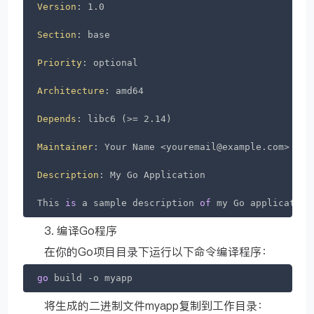
Version
: 1.0

Section
: base

Priority
: optional

Architecture
: amd64

Depends
: libc6 (>= 2.14)

Maintainer
: Your Name <youremail@example.com>

Description
: My Go Application

This 
is
 a sample description 
of
 my Go application
3. 编译Go程序
在你的Go项目目录下运行以下命令编译程序：
go
 build -o myapp
将生成的二进制文件myapp复制到工作目录：