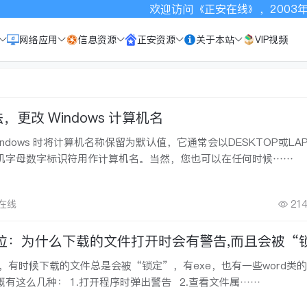
欢迎访问《正安在线》，2003年以来一
网络应用
信息资源
正安资源
关于本站
VIP视频
，更改 Windows 计算机名
indows 时将计算机名称保留为默认值，它通常会以DESKTOP或LA
机字母数字标识符用作计算机名。当然，您也可以在任何时候……
安在线
214
s沙拉：为什么下载的文件打开时会有警告,而且会被“
始，有时候下载的文件总是会被“锁定”，有exe，也有一些word类
出现的情况，大概有这么几种： 1.打开程序时弹出警告 2.查看文件属……