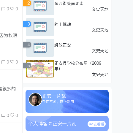
2
东西街头南北走
0
0
文史天地
3
的士惊魂
文史天地
因为权限
4
解放正安
文史天地
0
0
正安县学校分布图（2009
5
年）
文史天地
是很多的
正安一片瓦
杂而不闲，网上耕田
0
0
个人博客:
@正安一片瓦
去看看