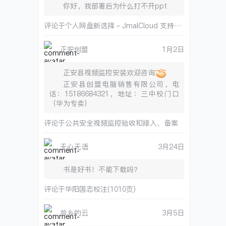
你好，我部署后为什么打不开ppt
评论于
个人网盘新选择 – JmalCloud 支持博客和在线文档
正安创盟
1月2日
正安县视频监控安装欢迎咨询
正安县创盟电脑销售有限公司，电
话：15186684321，地址：三中校门口
（华为专卖）
评论于
公共安全视频监控验收和接入、备案
无心无语
3月24日
书是好书！不能下载吗？
评论于
华阳国志校注(1010页)
故乡的云
3月5日