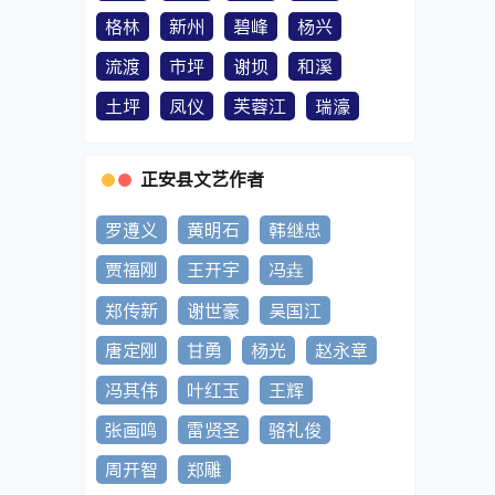
格林
新州
碧峰
杨兴
流渡
市坪
谢坝
和溪
土坪
凤仪
芙蓉江
瑞濠
正安县文艺作者
罗遵义
黄明石
韩继忠
贾福刚
王开宇
冯垚
郑传新
谢世豪
吴国江
唐定刚
甘勇
杨光
赵永章
冯其伟
叶红玉
王辉
张画鸣
雷贤圣
骆礼俊
周开智
郑雕