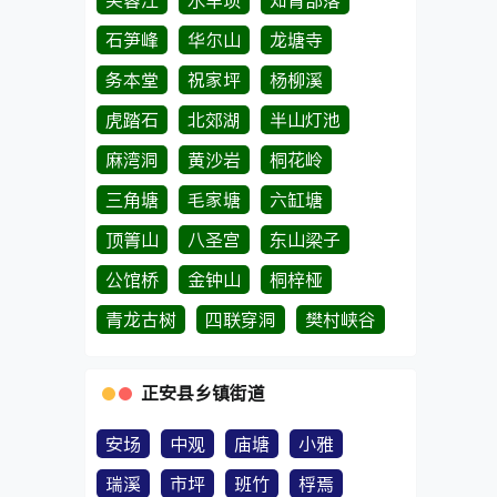
芙蓉江
水车坝
知青部落
石笋峰
华尔山
龙塘寺
务本堂
祝家坪
杨柳溪
虎踏石
北郊湖
半山灯池
麻湾洞
黄沙岩
桐花岭
三角塘
毛家塘
六缸塘
顶箐山
八圣宫
东山梁子
公馆桥
金钟山
桐梓桠
青龙古树
四联穿洞
樊村峡谷
正安县乡镇街道
安场
中观
庙塘
小雅
瑞溪
市坪
班竹
桴焉