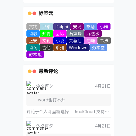
标签云
文物
尹珍
Delphi
安场
茶场
小雅
诗歌
知青
回忆
石笋峰
九道水
正安
文化
小说
芙蓉江
庙塘
书法
诗词
吉他
珍州
Windows
务本堂
野木瓜
最新评论
今夕何夕
4月21日
word也打不开
评论于
个人网盘新选择 – JmalCloud 支持博客和在线文档
今夕何夕
4月21日