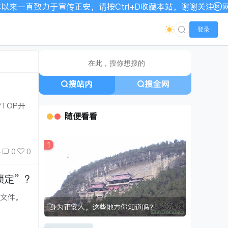
直致力于宣传正安，请按Ctrl+D收藏本站，谢谢关注！网站宽
登录
搜站内
搜全网
PTOP开
随便看看
1
0
0
锁定”?
的文件。
身为正安人，这些地方你知道吗？