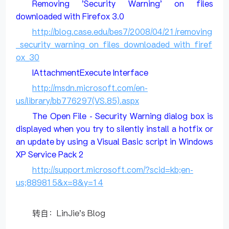
Removing 'Security Warning' on files
downloaded with Firefox 3.0
http://blog.case.edu/bes7/2008/04/21/removing
_security_warning_on_files_downloaded_with_firef
ox_30
IAttachmentExecute Interface
http://msdn.microsoft.com/en-
us/library/bb776297(VS.85).aspx
The Open File - Security Warning dialog box is
displayed when you try to silently install a hotfix or
an update by using a Visual Basic script in Windows
XP Service Pack 2
http://support.microsoft.com/?scid=kb;en-
us;889815&x=8&y=14
转自：LinJie's Blog