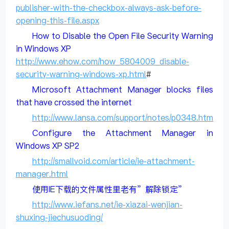
publisher-with-the-checkbox-always-ask-before-
opening-this-file.aspx
How to Disable the Open File Security Warning
in Windows XP
http://www.ehow.com/how_5804009_disable-
security-warning-windows-xp.html
#
Microsoft Attachment Manager blocks files
that have crossed the internet
http://www.lansa.com/support/notes/p0348.htm
Configure the Attachment Manager in
Windows XP SP2
http://smallvoid.com/article/ie-attachment-
manager.html
使用IE下载的文件属性里老有”解除锁定”
http://www.iefans.net/ie-xiazai-wenjian-
shuxing-jiechusuoding/