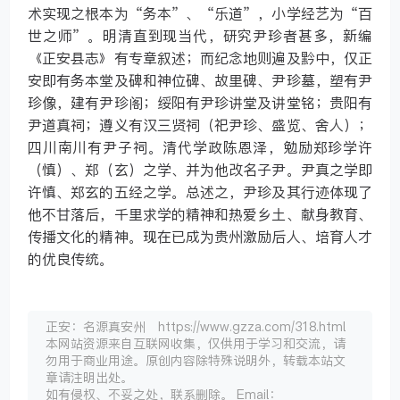
术实现之根本为“务本”、“乐道”，小学经艺为“百
世之师”。明清直到现当代，研究尹珍者甚多，新编
《正安县志》有专章叙述；而纪念地则遍及黔中，仅正
安即有务本堂及碑和神位碑、故里碑、尹珍墓，塑有尹
珍像，建有尹珍阁；绥阳有尹珍讲堂及讲堂铭；贵阳有
尹道真祠；遵义有汉三贤祠（祀尹珍、盛览、舍人）；
四川南川有尹子祠。清代学政陈恩泽，勉励郑珍学许
（慎）、郑（玄）之学、并为他改名子尹。尹真之学即
许慎、郑玄的五经之学。总述之，尹珍及其行迹体现了
他不甘落后，千里求学的精神和热爱乡土、献身教育、
传播文化的精神。现在已成为贵州激励后人、培育人才
的优良传统。
正安：名源真安州 https://www.gzza.com/318.html
本网站资源来自互联网收集，仅供用于学习和交流，请
勿用于商业用途。原创内容除特殊说明外，转载本站文
章请注明出处。
如有侵权、不妥之处，联系删除。 Email：