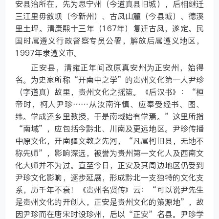
安县治所在，先为思宁州（今道真县旧城），后相继迁
三江里毋敛坝（今新州）、古凤山麓（今县城）、德溪
里土坪。清康熙十三年（167年）复迁古凤，遂定。民
国时属遵义行政督察专员公署，解放后属遵义地区，
1997年隶遵义市。
正安县，清雍正年间改原真安州为正安州，始得
名。为史家所称“开南中之学”的贵州文化第一人尹珍
（字道真）故里，贵州文化之摇篮。《后汉书》：“桓
帝时，柯人尹珍……从汝南许慎、应奉受经书、图、
纬。学成还乡里教授，于是南域始有学焉。”这里所指
“南域”，应包括今黔北、川南及更远地区。尹珍传播
中原文化，开南疆文教之先河，“凡属柯旧县，无地不
称先师”，影响深远，被誉为贵州第一文化人及西南文
化大师并不为过。直至今日，正安及其周边地区仍受到
尹珍文化影响，逐步延展，形成黔北一支独特的文化支
系，历千年不衰！《贵州名贤传》云：“可以说尹先生
是贵州文化的开创人，正安是贵州文化的策源地”，故
因尹珍而在唐宋时设珍州，后以“正安”名县。尹珍学