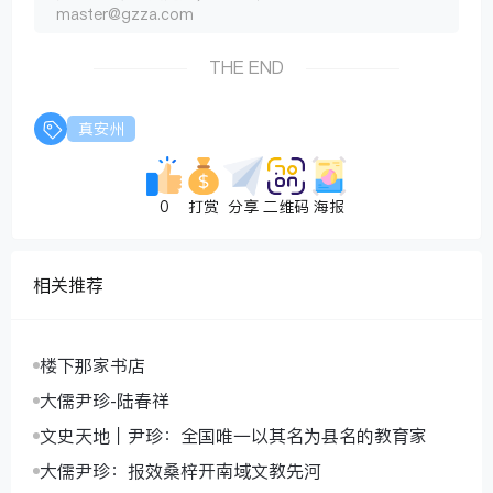
master@gzza.com
THE END
真安州
0
打赏
分享
二维码
海报
相关推荐
楼下那家书店
大儒尹珍-陆春祥
文史天地｜尹珍：全国唯一以其名为县名的教育家
大儒尹珍：报效桑梓开南域文教先河