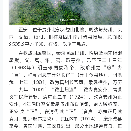
正安，位于贵州北部大娄山北麓，周边与务川、凤
冈、湄潭、绥阳、桐梓及四川南川诸县接壤，总面积
2595.2平方千米。有汉、仡佬等民族。
春秋战国属鳖国，秦汉间属巴郡，隋唐及两宋相继
属默、义、智、牢、夷、珍等州。元至正二十三年
（1363年）明玉珍据蜀称帝，改珍州之“珍”为
“真”，称真州思宁等处长官司（等于今县地）。明洪
武十七年（1384）改为真州长官司，隶属播州。万历
二十九年（1601）“改土归流”，改为真安州，属遵
义军民府管辖。清雍正二年（1724），改真安州为正
安州，4年后随遵义隶属贵州布政使司，始入黔版图。
正安 之“正”，在清代读“正”（音真，亦如正月读
真月，想系避讳之故）。民国3年（1914），废州改县
至今。民国时期，正安县划出一部分土地建道真县。正