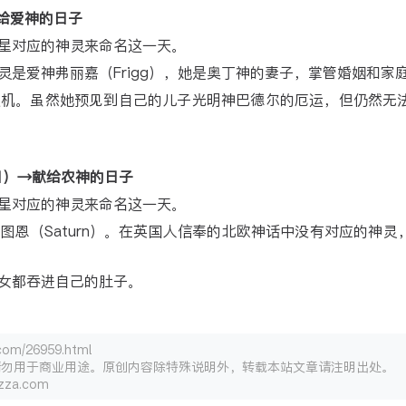
→献给爱神的日子
星对应的神灵来命名这一天。
是爱神弗丽嘉（Frigg），她是奥丁神的妻子，掌管婚姻和家
天机。虽然她预见到自己的儿子光明神巴德尔的厄运，但仍然无
ay（日）→献给农神的日子
星对应的神灵来命名这一天。
恩（Saturn）。在英国人信奉的北欧神话中没有对应的神灵
女都吞进自己的肚子。
/26959.html
请勿用于商业用途。原创内容除特殊说明外，转载本站文章请注明出处。
za.com