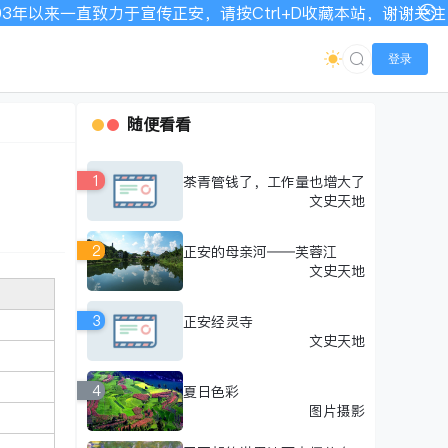
来一直致力于宣传正安，请按Ctrl+D收藏本站，谢谢关注！网
登录
随便看看
1
茶青管钱了，工作量也增大了
文史天地
2
正安的母亲河——芙蓉江
文史天地
3
正安经灵寺
文史天地
4
夏日色彩
图片摄影