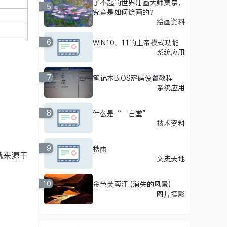
了不起的世界油画大师莫奈，
5
究竟是如何绘画的？
绘画资料
6
WIN10、11的上帝模式功能
系统应用
7
笔记本BIOS密码设置教程
系统应用
。
8
什么是“一言堂”
技术资料
9
秋雨
就来源于
文史天地
10
金色芙蓉江 (消失的风景)
图片摄影