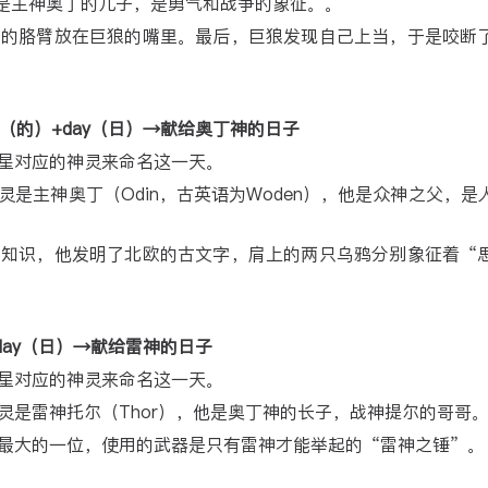
)是主神奥丁的儿子，是勇气和战争的象征。。
己的胳臂放在巨狼的嘴里。最后，巨狼发现自己上当，于是咬断
）+es（的）+day（日）→献给奥丁神的日子
星对应的神灵来命名这一天。
是主神奥丁（Odin，古英语为Woden），他是众神之父，是
的知识，他发明了北欧的古文字，肩上的两只乌鸦分别象征着“
的）+day（日）→献给雷神的日子
星对应的神灵来命名这一天。
灵是雷神托尔（Thor），他是奥丁神的长子，战神提尔的哥哥
最大的一位，使用的武器是只有雷神才能举起的“雷神之锤”。