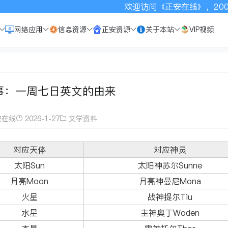
欢迎访问《正安在线》，2003年以
网络应用
信息资源
正安资源
关于本站
VIP视频
事：一周七日英文的由来
安在线
2026-1-27
文学资料
对应天体
对应神灵
太阳Sun
太阳神苏尔Sunne
月亮Moon
月亮神曼尼Mona
火星
战神提尔Tiu
水星
主神奥丁Woden