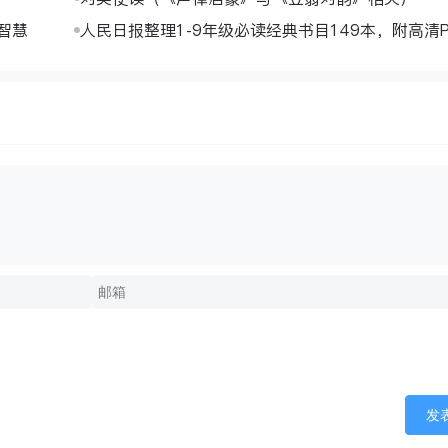
智慧
人民日报整理1-9年级必读经典书目149本，附高清P
发