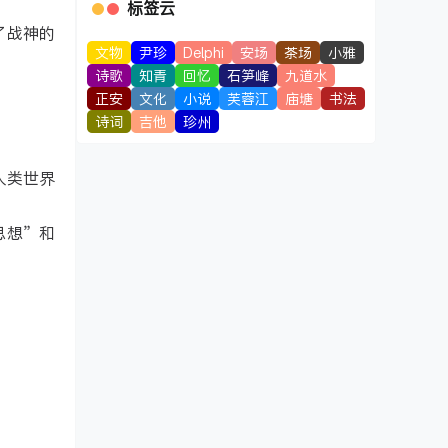
标签云
了战神的
文物
尹珍
Delphi
安场
茶场
小雅
诗歌
知青
回忆
石笋峰
九道水
正安
文化
小说
芙蓉江
庙塘
书法
诗词
吉他
珍州
人类世界
思想”和
。