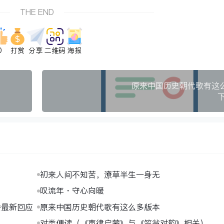
THE END
0
打赏
分享
二维码
海报
原来中国历史朝代歌有这
初来人间不知苦，潦草半生一身无
叹流年・守心向暖
委最新回应
原来中国历史朝代歌有这么多版本
对类便读（《声律启蒙》与《笠翁对韵》相关）