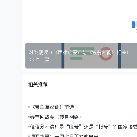
对类便读（《声律启蒙》与《笠翁对韵》相关）
<<上一篇
相关推荐
《曾国藩家训》节选
春节回故乡（转自网络）
傻傻分不清！是“账号”还是“帐号”？国家语
词源故事：一周七日英文的由来