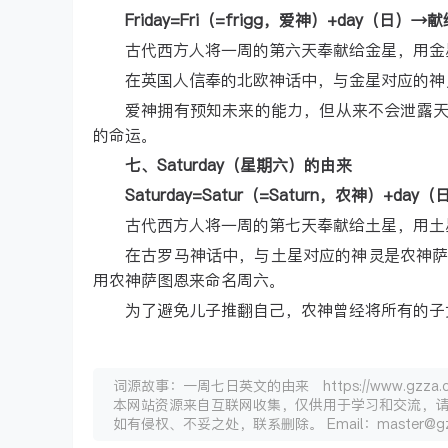
Friday=Fri（=frigg，爱神）+day（日）
古代西方人将一周的第六天奉献给金星，用金
在英国人信奉的北欧神话中，与金星对应的神灵
爱神拥有预知未来的能力，但从来不会泄露
的命运。
七、Saturday（星期六）的由来
Saturday=Satur（=Saturn，农神）+d
古代西方人将一周的第七天奉献给土星，用土
在古罗马神话中，与土星对应的神灵是农神萨图
用农神萨图恩来命名周六。
为了避免儿子推翻自己，农神曾经将所有的子
词源故事：一周七日英文的由来 https://www.gzza.com
本网站资源来自互联网收集，仅供用于学习和交流，
如有侵权、不妥之处，联系删除。 Email：master@gz