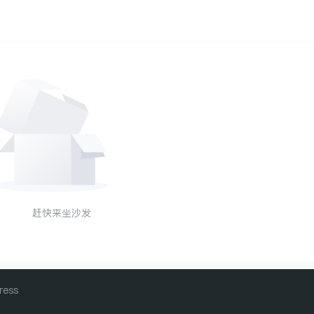
赶快来坐沙发
ress