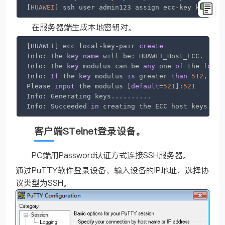
[
HUAWEI
] ssh user admin123 assign ecc-key key01  
在服务器端生成本地密钥对。
[HUAWEI] ecc local-key-pair 
create
Info: The 
key
name
 will be: HUAWEI_Host_ECC.

Info: The 
key
 modulus can be 
any
 one 
of
 the 
follo
Info: 
If
 the 
key
 modulus 
is
 greater 
than
512
, it 
Please 
input
 the modulus [
default
=
521
]:
521
Info: Generating keys..........

Info: Succeeded 
in
 creating the ECC host keys.
客户端STelnet登录设备。
PC端用Password认证方式连接SSH服务器。
通过PuTTY软件登录设备，输入设备的IP地址，选择协
议类型为SSH。