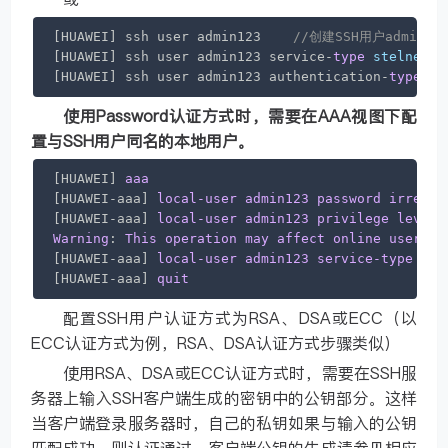
[HUAWEI] ssh user admin123    
//创建SSH用户admin12
[HUAWEI] ssh user admin123 service-
type
stelnet
[HUAWEI] ssh user admin123 authentication-
type
pa
使用Password认证方式时，需要在AAA视图下配
置与SSH用户同名的本地用户。
[HUAWEI]
aaa
[HUAWEI-aaa]
local-user
admin123
password
irrever
[HUAWEI-aaa]
local-user
admin123
privilege
level
Warning
: 
This
operation
may
affect
online
users
, 
[HUAWEI-aaa]
local-user
admin123
service-type
ssh
[HUAWEI-aaa]
quit
配置SSH用户认证方式为RSA、DSA或ECC（以
ECC认证方式为例，RSA、DSA认证方式步骤类似）
使用RSA、DSA或ECC认证方式时，需要在SSH服
务器上输入SSH客户端生成的密钥中的公钥部分。这样
当客户端登录服务器时，自己的私钥如果与输入的公钥