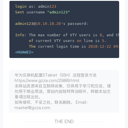
login
 as: admin
123
Sent
 username 
"admin123"
admin123
@
10.10.10.20
's password:

Info
: The max number of VTY users is 
8
, and the nu
of
 current VTY users 
on
 line is 
5
.

The
 current login time is 
2018
-
12
-
22
09
:
35
:
<HUAWEI>
华为交换机配置STelnet（SSH）远程登录方法
https://www.gzza.com/25889.html
本网站资源来自互联网收集，仅供用于学习和交流，请
勿用于商业用途。原创内容除特殊说明外，转载本站文
章请注明出处。
如有侵权、不妥之处，联系删除。 Email：
master@gzza.com
THE END