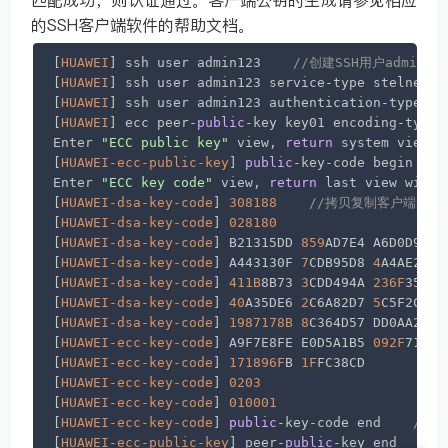
匹配成功，则认证通过。客户端公钥的生成请参见相应
的SSH客户端软件的帮助文档。
[
HUAWEI
] ssh user admin123    
//创建SSH用户admin12
[
HUAWEI
] ssh user admin123 service-type stelnet  
[
HUAWEI
] ssh user admin123 authentication-type ec
[
HUAWEI
] ecc peer-
public
-key key01 encoding-type 
Enter 
"ECC public key"
 view, 
return
 system view w
[
HUAWEI-ecc-public-key
] 
public
-key-code begin    
Enter 
"ECC key code"
 view, 
return
 last view with 
[
HUAWEI-dsa-key-code
] 
308188
//拷贝复制客户端的
[
HUAWEI-dsa-key-code
] 
028180
[
HUAWEI-dsa-key-code
] B21315DD 
859
AD7E4 A6D0D9B8 
[
HUAWEI-dsa-key-code
] A443130F 
7
CDB95D8 
4
A4AE2F3 
[
HUAWEI-dsa-key-code
] 
411B
8B73 
3
CDD494A 
236F
35AB 
[
HUAWEI-dsa-key-code
] 
40
A35DE6 
2
C6A82D7 
5
C5F2C36 
[
HUAWEI-dsa-key-code
] 
1987178B
8
C364D57 DD0AA24A 
[
HUAWEI-ecc-key-code
] A9F7E8FE E0D5A1B5 
092F
7112 
[
HUAWEI-ecc-key-code
] 
171896F
B 
1F
FC38CD

[
HUAWEI-ecc-key-code
] 
0203
[
HUAWEI-ecc-key-code
] 
010001
[
HUAWEI-ecc-key-code
] 
public
-key-code end    
//
[
HUAWEI-ecc-public-key
] peer-
public
-key end    
/