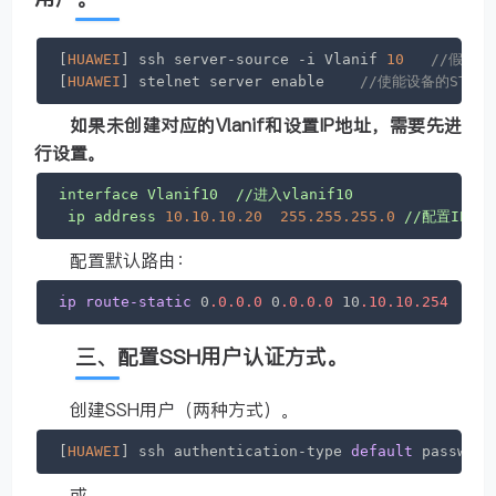
[
HUAWEI
] ssh server-source -i Vlanif 
10
//假设客
[
HUAWEI
] stelnet server enable    
//使能设备的STel
如果未创建对应的Vlanif和设置IP地址，需要先进
行设置。
interface
Vlanif10
//进入vlanif10
ip
address
10.10
.10
.20
255.255
.255
.0
//配置IP
配置默认路由：
ip
route-static
 0
.0
.0
.0
 0
.0
.0
.0
 10
.10
.10
.254
三、配置SSH用户认证方式。
创建SSH用户（两种方式）。
[
HUAWEI
] ssh authentication-type 
default
 password
或