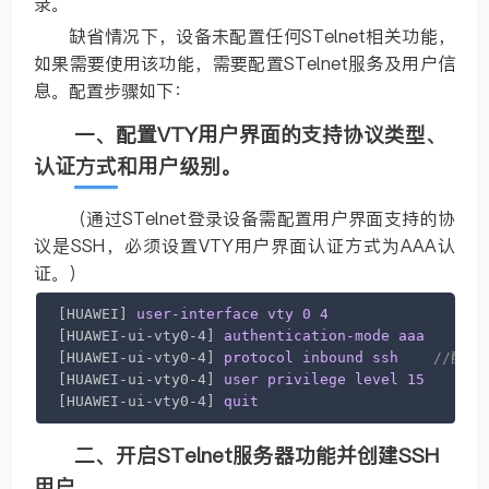
录。
缺省情况下，设备未配置任何STelnet相关功能，
如果需要使用该功能，需要配置STelnet服务及用户信
息。配置步骤如下：
一、配置VTY用户界面的支持协议类型、
认证方式和用户级别。
（通过STelnet登录设备需配置用户界面支持的协
议是SSH，必须设置VTY用户界面认证方式为AAA认
证。）
[HUAWEI]
user-interface
vty
0
4
[HUAWEI-ui-vty0-4]
authentication-mode
aaa
//
[HUAWEI-ui-vty0-4]
protocol
inbound
ssh
//配置
[HUAWEI-ui-vty0-4]
user
privilege
level
15
//
[HUAWEI-ui-vty0-4]
quit
二、开启STelnet服务器功能并创建SSH
用户。