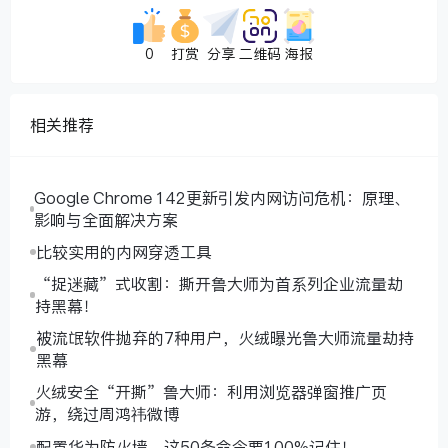
0
打赏
分享
二维码
海报
相关推荐
Google Chrome 142更新引发内网访问危机：原理、
影响与全面解决方案
比较实用的内网穿透工具
“捉迷藏”式收割：撕开鲁大师为首系列企业流量劫
持黑幕！
被流氓软件抛弃的7种用户，火绒曝光鲁大师流量劫持
黑幕
火绒安全“开撕”鲁大师：利用浏览器弹窗推广页
游，绕过周鸿祎微博
配置华为防火墙，这50条命令要100%记住！