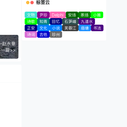
标签云
文物
尹珍
Delphi
安场
茶场
小雅
诗歌
知青
回忆
石笋峰
九道水
正安
文化
小说
芙蓉江
庙塘
书法
诗词
吉他
珍州
—赵永章
下一篇>>