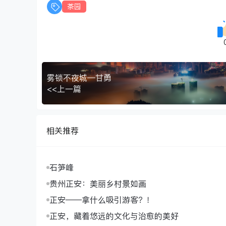
茶园
雾锁不夜城—甘勇
<<上一篇
相关推荐
石笋峰
贵州正安：美丽乡村景如画
正安——拿什么吸引游客？！
正安，藏着悠远的文化与治愈的美好