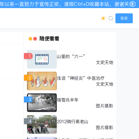
一直致力于宣传正安，请按Ctrl+D收藏本站，谢谢关注！网站
登录
随便看看
1
山里的“六一”
文史天地
2
浅谈“神经炎”中医治疗
文史天地
3
瑞雪兆丰年
图片摄影
4
2012骑行黑老山
图片摄影