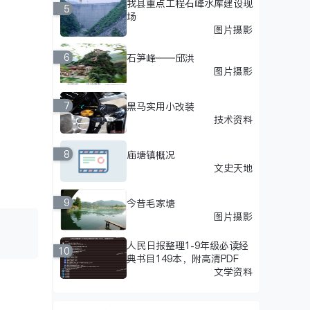
我县重点工程石峰水库建设现
5
场
图片摄影
6
石笋峰——邱洪
图片摄影
7
黑马实用小改装
技术资料
8
庙塘镇概况
文史天地
9
今昔毛家塘
图片摄影
人民日报整理1-9年级必读经
10
典书目149本，附高清PDF
文学资料