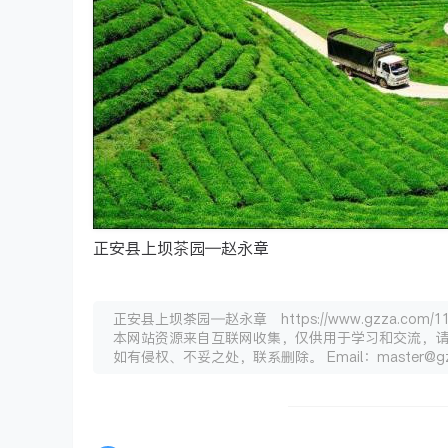
正安县上坝茶园—赵永章
正安县上坝茶园—赵永章 https://www.gzza.com/116
本网站资源来自互联网收集，仅供用于学习和交流，
如有侵权、不妥之处，联系删除。 Email：master@gz