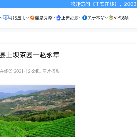
欢迎访问《正安在线》，2003年以来
网络应用
信息资源
正安资源
关于本站
VIP视频
县上坝茶园—赵永章
在线
2021-12-24
图片摄影