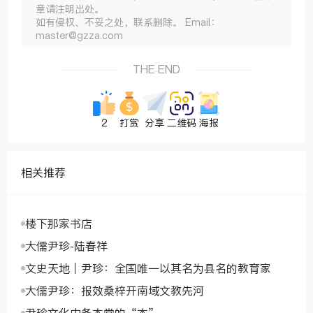
章请注明出处。
如有侵权、不妥之处，联系删除。 Email：
master@gzza.com
THE END
2
打赏
分享
二维码
海报
相关推荐
楼下那家书店
大儒尹珍-陆春祥
文史天地｜尹珍：全国唯一以其名为县名的教育家
大儒尹珍：报效桑梓开南域文教先河
尹珍文化中务本堂的“本”