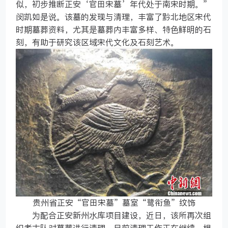
似，初步推断正安‘官田宋墓’年代处于南宋时期。”
闵凯如是说。该墓的发现与清理，丰富了黔北地区宋代
时期墓葬资料，尤其是墓葬内丰富多样、特色鲜明的石
刻，有助于研究该区域宋代文化及石刻艺术。
贵州省正安“官田宋墓”墓室“鹭衔鱼”纹饰
为配合正安新州水库项目建设，近日，该所再次组
织考古队对墓葬进行清理。目前清理工作正在继续，根