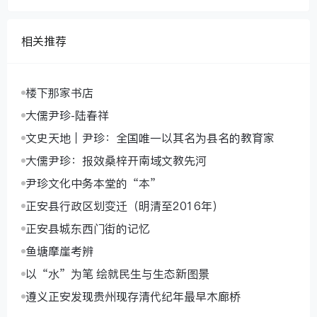
相关推荐
楼下那家书店
大儒尹珍-陆春祥
文史天地｜尹珍：全国唯一以其名为县名的教育家
大儒尹珍：报效桑梓开南域文教先河
尹珍文化中务本堂的“本”
正安县行政区划变迁（明清至2016年）
正安县城东西门街的记忆
鱼塘摩崖考辨
以“水”为笔 绘就民生与生态新图景
遵义正安发现贵州现存清代纪年最早木廊桥