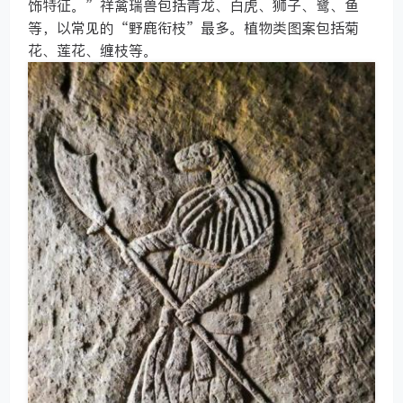
饰特征。”祥禽瑞兽包括青龙、白虎、狮子、鹭、鱼
等，以常见的“野鹿衔枝”最多。植物类图案包括菊
花、莲花、缠枝等。