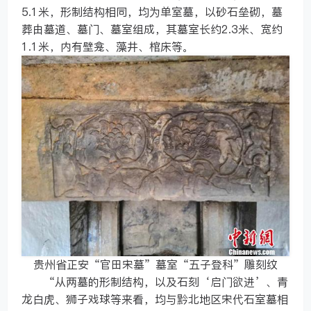
5.1米，形制结构相同，均为单室墓，以砂石垒砌，墓
葬由墓道、墓门、墓室组成，其墓室长约2.3米、宽约
1.1米，内有壁龛、藻井、棺床等。
贵州省正安“官田宋墓”墓室“五子登科”雕刻纹
“从两墓的形制结构，以及石刻‘启门欲进’、青
龙白虎、狮子戏球等来看，均与黔北地区宋代石室墓相