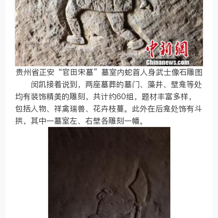
贵州省正安“官田宋墓”墓室内蛇首人身武士像石雕图
闵凯接着说到，两座墓葬的墓门、藻井、壁龛等处
均有装饰精美的雕刻，共计约60组，题材丰富多样，
包括人物、祥禽瑞兽、花卉枝蔓。此外在后龛处饰有斗
拱，其中一墓室左、右壁各雕刻一幡。