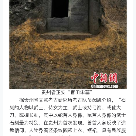
贵州省正安“官田宋墓”
据贵州省文物考古研究所考古队员闵凯介绍，“石
刻的人物以武士、侍女为主，武士或持弓箭、或使大
刀、或握长剑。其中以蛇首人身像、鼠首人身像的武士
石刻最为特别，在贵州为首次发现。兽首人身反映了道
教信仰，人物身着竖条纹圆领上衣、短裙，具有民族服