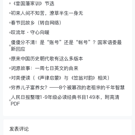
《曾国藩家训》节选
初来人间不知苦，潦草半生一身无
春节回故乡（转自网络）
叹流年・守心向暖
傻傻分不清！是“账号”还是“帐号”？国家语委最
新回应
原来中国历史朝代歌有这么多版本
词源故事：一周七日英文的由来
对类便读（《声律启蒙》与《笠翁对韵》相关）
穷养儿子富养女？——8个被篡改的老祖宗的千年智慧
人民日报整理1-9年级必读经典书目149本，附高清
PDF
发表评论