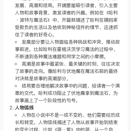
发展、高潮和结局。开端要能吸引读者，引入主要
人物和故事背景，激发读者的兴趣。例如在《哈利
·波特与魔法石》中，开篇就描述了哈利在姨妈家
受欺负的生活以及他收到神秘信件的情节，迅速抓
住了读者的好奇心。
发展部分要让人物面临各种挑战和冲突，推动故
事前进。比如哈利在霍格沃茨学习魔法的过程中，
不断遇到各种魔法难题和同学之间的小摩擦。
高潮是故事中最紧张、最关键的时刻，往往决定
了故事的走向。像哈利与伏地魔在魔法石前的最终
对决就是故事的高潮部分。
结局要合理地解决故事中的问题，给读者一个满
意的交代。哈利成功阻止了伏地魔拿到魔法石，为
故事画上了一个阶段性的句号。
人物弧线
人物在小说中不是一成不变的，他们需要经历成
长和转变。人物弧线描述了人物从故事开始到结束
的变化过程。比如《简·爱》中的简，从一个自