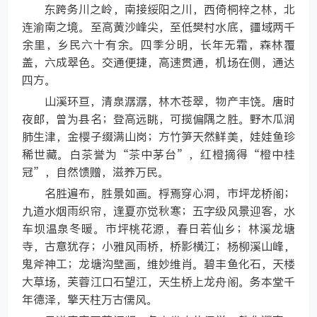
东跨务川之岭，南接绥阳之川，西倚桐梓之林，北
连渝南之境。至高黄沙峰尖，至低樊村水底，疆域两千
余里，乡民六十有余。四季分明，长年无霜，森林覆
盖，六成翠色。交通便捷，高速贯通，机场在侧，通达
四方。
山溪环亘，清泉潺潺，林木苍翠，物产丰饶。唐时
夜郎，曾为县名；登高远眺，可揽偏隅之胜。野木瓜润
肺生津，金樱子缀满山岗；方竹笋天然鲜美，娃娃鱼珍
稀世藏。白茶誉为“茶中茅台”，红橙摘得“橙中桂
冠”，自然馈赠，滋养万民。
名胜遍布，胜景如画。桴焉穿心洞，市坪龙桥阁；
九道水烟雨织帘，逢夏亦觉秋寒；五字级风景迎客，水
车坝温泉冬暖。市坪桃花源，春日若仙乡；林溪龙塘
寺，古意犹存；小雅风雨桥，桥影横江；杨柳溪山峰，
鬼斧神工；龙塘沟壁画，维妙维肖。碧丰鱼化石，天楼
大草场，芙蓉江口石望江，天生桥上龙舟阁。务本堂千
年德泽，擎天柱万古儒风。