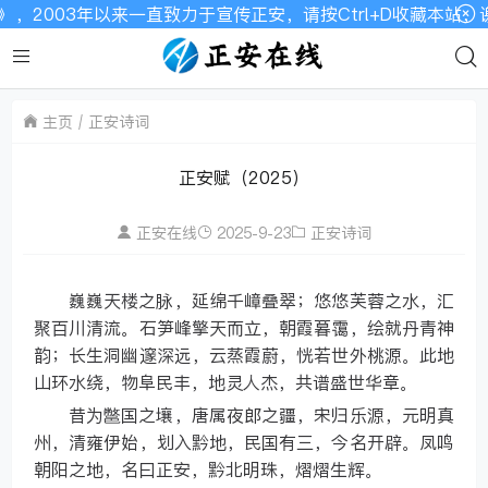
2003年以来一直致力于宣传正安，请按Ctrl+D收藏本站，
主页
正安诗词
正安赋（2025）
正安在线
2025-9-23
正安诗词
巍巍天楼之脉，延绵千嶂叠翠；悠悠芙蓉之水，汇
聚百川清流。石笋峰擎天而立，朝霞暮霭，绘就丹青神
韵；长生洞幽邃深远，云蒸霞蔚，恍若世外桃源。此地
山环水绕，物阜民丰，地灵人杰，共谱盛世华章。
昔为鄨国之壤，唐属夜郎之疆，宋归乐源，元明真
州，清雍伊始，划入黔地，民国有三，今名开辟。凤鸣
朝阳之地，名曰正安，黔北明珠，熠熠生辉。