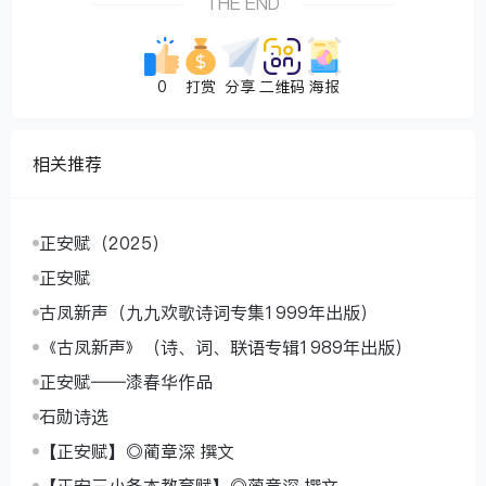
THE END
0
打赏
分享
二维码
海报
相关推荐
正安赋（2025）
正安赋
古凤新声（九九欢歌诗词专集1999年出版）
《古凤新声》（诗、词、联语专辑1989年出版）
正安赋——漆春华作品
石勋诗选
【正安赋】◎蔺章深 撰文