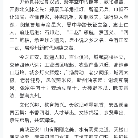
尹道真弃冠尊汉贤，务本堂中传儒学，教化濮蛮，
开黔北文脉之先；郑康氏羊角挂灯，智退元兵，巾帼不
让须眉；孝悌传家，孙媳乳祖，割肱救夫，德行感人至
深；闵肇鲁燃革命星火，夏中华踏长征之路，志士仁
人，前赴后继；石邦定、“二赵”领航，罗遵义、“四
王”笔耕，承尹珍之遗风，启小说之乡之名；今有正安
一瓦，启珍州新时代网络之蒙。
今之正安，政通人和，百业俱兴。城镇高楼林立，
交通四通八达；工业园区崛起，农业产业兴旺。高速穿
山越岭，城乡灯火辉煌；广场舞动，老少同乐；城河太
极，老翁健身。凤仪蒸米皮，新州油茶汤；谢坝豆腐
果，张家牛肉干；安场豆腐干，天楼野木瓜，味美香
浓，誉满九州。
文化兴邦，教育振兴。毋敛坝翰墨飘香，安四溪商
贾云集；书香四溢，人才辈出。文脉绵延，乡贤辈出，
承先启后，共筑辉煌。
美哉正安！山有阳刚之美，水有阴柔之道。天楼山
薄雾牧歌，麻湾洞阔口水道。天坑天眼天门洞，铁钉铁