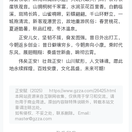
崖铁观音。山拥桐树千家富，水润茶花百里香。白鹤临
溪，斑鸠长鸣，山雀啁啾，彩蝶翩翩。千山环野立，一
城抱清流，新客观瀑赏云，故地重游民俗；春赏桃花，
夏避酷暑，秋品红橙，冬沐温泉。
正安儿女，坚韧不拔，奋发图强。昔日外出打工，
今朝返乡创业；昔日僻壤穷乡，今朝奔向小康。乘时代
东风，展翅翱翔；奏盛世新曲，响彻云霄。
伟矣正安！壮哉正安！山川赋形，人文铸魂。愿此
地永续辉煌，百姓安康，文化昌盛，未来可期！
正安赋（2025） https://www.gzza.com/26425.html
本网站资源来自互联网收集，仅供用于学习和交流，请
勿用于商业用途。原创内容除特殊说明外，转载本站文
章请注明出处。
如有侵权、不妥之处，联系删除。 Email：
master@gzza.com