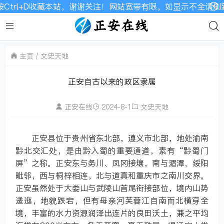
trl+D收藏本站，谢谢关注！网站宽带有限，如显示不全请刷新
主页
文史天地
正安自古以来的政区隶属
正安在线
2024-8-1
文史天地
正安县位于贵州省东北部，遵义市北部，地处渝南
黔北交汇处，是由黔入蜀的重要通道，素有“黔蜀门
屏”之称。正安东与务川、凤冈接壤，南与湄潭、绥阳
毗邻，西与桐梓相连，北与道真和重庆市之南川交界。
正安虽然处于大娄山与武陵山首尾衔接部位，境内山势
逶迤，地貌跌宕，但有母亲河芙蓉江自南而北横穿全
境，丰富的水力资源润泽出连片的良田沃土，兼之平均