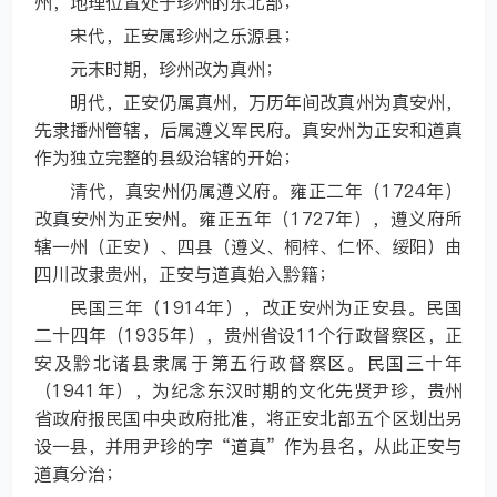
州，地理位置处于珍州的东北部；
宋代，正安属珍州之乐源县；
元末时期，珍州改为真州；
明代，正安仍属真州，万历年间改真州为真安州，
先隶播州管辖，后属遵义军民府。真安州为正安和道真
作为独立完整的县级治辖的开始；
清代，真安州仍属遵义府。雍正二年（1724年）
改真安州为正安州。雍正五年（1727年），遵义府所
辖一州（正安）、四县（遵义、桐梓、仁怀、绥阳）由
四川改隶贵州，正安与道真始入黔籍；
民国三年（1914年），改正安州为正安县。民国
二十四年（1935年），贵州省设11个行政督察区，正
安及黔北诸县隶属于第五行政督察区。民国三十年
（1941年），为纪念东汉时期的文化先贤尹珍，贵州
省政府报民国中央政府批准，将正安北部五个区划出另
设一县，并用尹珍的字“道真”作为县名，从此正安与
道真分治；