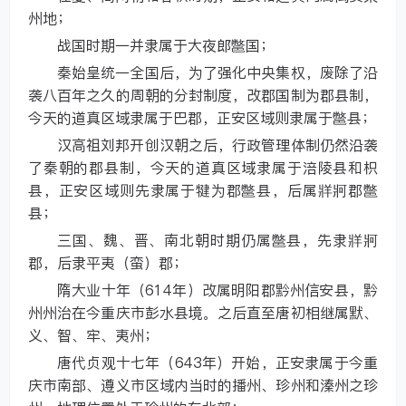
州地；
战国时期一并隶属于大夜郎鄨国；
秦始皇统一全国后，为了强化中央集权，废除了沿
袭八百年之久的周朝的分封制度，改郡国制为郡县制，
今天的道真区域隶属于巴郡，正安区域则隶属于鄨县；
汉高祖刘邦开创汉朝之后，行政管理体制仍然沿袭
了秦朝的郡县制，今天的道真区域隶属于涪陵县和枳
县，正安区域则先隶属于犍为郡鄨县，后属牂牁郡鄨
县；
三国、魏、晋、南北朝时期仍属鄨县，先隶牂牁
郡，后隶平夷（蛮）郡；
隋大业十年（614年）改属明阳郡黔州信安县，黔
州州治在今重庆市彭水县境。之后直至唐初相继属默、
义、智、牢、夷州；
唐代贞观十七年（643年）开始，正安隶属于今重
庆市南部、遵义市区域内当时的播州、珍州和溱州之珍