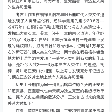
海拔在800米左右，冬无严寒，夏无酷暑，很适宜人类
的生存和发展。
考古工作者在桐梓县烟灰洞旧石器时代人类文化遗
址发现了人类牙齿化石，经科学测定为距今20.6万---
-24万年；在桐梓县马鞍山南洞和北洞古人类遗址中，
发掘出大量石器、骨器，还有丰富的用火遗迹，年代距
今约为1.8万年；在务川县丰乐镇新田村一处崖壁下发
现的绳纹陶片、打制石器和烧骨标本，证明是1万年左
右的新石器时期人类文化遗址；两年前在我县格林镇鱼
塘大桥上游岩洞里发现了一处古人类打制石器的制作工
场，是距今大致2——3万年左右人类生活的遗迹。桐
梓、务川与正安山水相连，以上考古发现充分印证远古
时期在正安这片土地上就有人类生存和发展。
历史上长期作为同一州县治辖单位的今天的正安县
和道真县，直至唐代也尚未成为独立完整的县级行政单
位。据有关史志典籍的载述分析，正安自古以来的隶属
关系大体如下：
在夏、商两朝和春秋时期，正安和道真同属禹贡梁