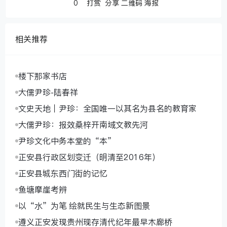
0
打赏
分享
二维码
海报
相关推荐
楼下那家书店
大儒尹珍-陆春祥
文史天地｜尹珍：全国唯一以其名为县名的教育家
大儒尹珍：报效桑梓开南域文教先河
尹珍文化中务本堂的“本”
正安县行政区划变迁（明清至2016年）
正安县城东西门街的记忆
鱼塘摩崖考辨
以“水”为笔 绘就民生与生态新图景
遵义正安发现贵州现存清代纪年最早木廊桥