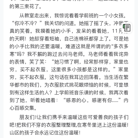
的第三束花了。
从教室走出来，我惊诧看着学前班的一个小女孩。
“你冷不冷？”我关切的问道。她摇了摇了头，冲我天
真的笑着。我摸着她的小手，发呆的看着她，11月份
的天啊！她却穿着短袖，自己连棉袄都穿上了。可是她
的小手比我的还要温暖。难道这就是所谓的的"多衣多
寒"吗？我不解的跑过去问马老师。马老师看着我诧异
的表情，笑了笑：“她习惯了啊，经常那样穿，家里也
穷，买不起衣服，这里很多小孩都是这样的。”家里
穷，买不起衣服。这句话在我耳边回荡着。当生活在繁
华都市的我们，为衣服款式挑花眼烦恼的时候，可曾想
到有这样生活的人？上学前班音乐课的时候，我再次看
到了她，听着她唱着：“感恩的心，感谢有你.....”内
心百感交集。
朋友们!让我们携手来温暖这些可爱善良的孩子们
吧!把我们不穿的衣服整理整理,在寒冬里送上这份温暖!
山区的孩子会永远记住这份温暖！