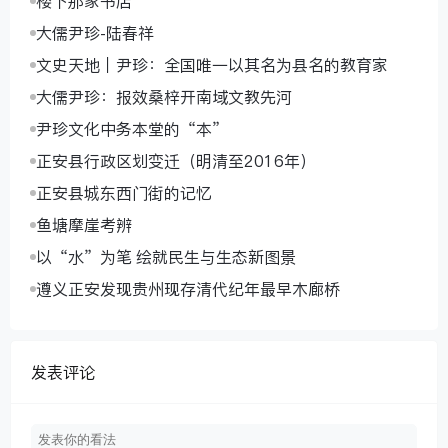
楼下那家书店
大儒尹珍-陆春祥
文史天地｜尹珍：全国唯一以其名为县名的教育家
大儒尹珍：报效桑梓开南域文教先河
尹珍文化中务本堂的“本”
正安县行政区划变迁（明清至2016年）
正安县城东西门街的记忆
鱼塘摩崖考辨
以“水”为笔 绘就民生与生态新图景
遵义正安发现贵州现存清代纪年最早木廊桥
发表评论