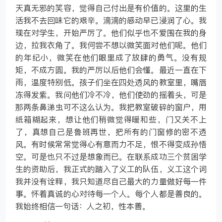
天真无邪的笑容，觉得自己付出是有价值的。这里的生
活我不去回味它的艰辛。滴滴的感动早已浸润了心。我
现在对学生，开始严厉了。他们似乎也不爱围在我的身
边，拉我衣角了。我何尝不想以微笑面对他们呢。他们
的年纪小，微笑在他们眼里成了放肆的勇气。没有规
矩，不成方圆。我的严厉以后他们会懂。最近一直在下
雨，温度特别低。孩子们坐在四处透风的教室里，嘴唇
冻得发紫。我问他们冷不冷，他们使劲的摇着头，可是
那两条鼻涕虫可不这么认为。我把教室破碎的窗户，用
纸箱糊起来，想让他们稍微觉得暖和些，门又关不上
了，真想自己是鲁班再世，把所有的门窗修的密不透
风。有时候常常觉得心有意而力不足，恨不得变成孙悟
空。可是也只不过是想象而已。在联系成功三个贫困学
生的资助后，我正式的踏入了义工的队伍，义工这个词
我并没有诠释，我只知道尽自己最大的力量做好每一件
事。怀着真诚的心对待每一个人。每个人都是善良的。
我始终相信一句话：人之初，性本善。