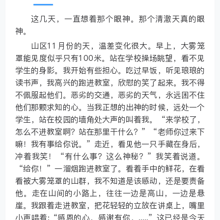
这几天，一直想着那个眼神。那个清澈天真的眼
神。
山区11月份的天，温差变化很大。早上，大雾笼
罩能见度似乎只有100米。站在学校操场眺望，看不见
学生的身影。我开始有些担心。吃过早饭，听见琅琅的
读书声，我高兴的跑进教室，欣慰的笑了起来。我不得
不佩服起他们。恶劣的交通，恶劣的天气，永远困不住
他们那颗求知的心。当我正想的出神的时候，远处一个
学生，站在校园的墙角处大声的叫着我。“来学校了，
怎么不进教室啊？站在那里干什么？”“老师你过来下
嘛！我有事给你说。”走近，看见他一只手藏在身后，
冲着我笑！“有什么事？这么神秘？”我笑着说道。
“给你！”一溜烟跑进教室了。看着手中的鲜花，在看
看被大雾笼罩的山群，我不知道是该感动，还是要责备
他。走在山间的小路上，往往一边是高山，一边是悬
崖。我跟着走进教室，把花轻轻的立放在讲桌上，嘴里
小声唱着:“感恩的心，感谢有你，.....”这已经是今天