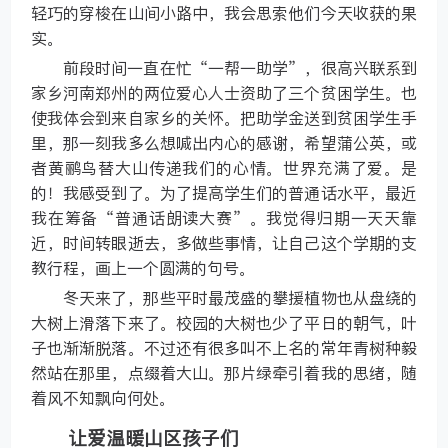
轻巧的穿梭在山间小路中，我会思索他们今天收获的果
实。
前段时间一直在忙“一帮一助学”，很高兴联系到
家乡河南郑州的两位爱心人士资助了三个贫困学生。也
使我体会到来自家乡的关怀。把助学金送到贫困学生手
里，那一刻我多么想喊出内心的感谢，希望蒲公英，或
者黄鹂鸟替大山传递我们的心情。世界充满了爱。是
的！我感受到了。为了提高学生们的普通话水平，最近
我在筹备“普通话朗读大赛”。我觉得归期一天天靠
近，时间转眼逝去，多做些事情，让自己这个学期的支
教行程，画上一个圆满的句号。
冬天来了，那些平时最茂盛的攀援植物也从盘绕的
大树上滑落下来了。校园的大树也少了平日的朝气，叶
子也渐渐脱落。不过还有很多叫不上名的常年青树种毅
然站在那里，点缀着大山。那片绿牵引着我的思绪，随
着风不知飘向何处。
让爱温暖山区孩子们