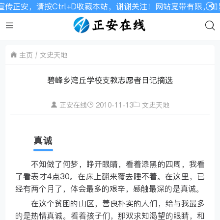
，请按Ctrl+D收藏本站，谢谢关注！网站宽带有限，如显示不
主页
文史天地
碧峰乡湾丘学校支教志愿者日记摘选
正安在线
2010-11-13
文史天地
真诚
不知做了何梦，睁开眼睛，看着漆黑的四周，我看
了看表才4点30。在床上翻来覆去睡不着。在这里，已
经有两个月了，体会最多的艰辛，感触最深的是真诚。
在这个贫困的山区，善良朴实的人们，给与我最多
的是热情真诚。看着孩子们，那双求知渴望的眼睛，和