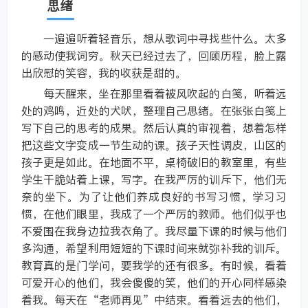
思绪
一遍遍听着轻音乐，想从歌词中寻找些什么。太多
的感动使我词穷。秋天已经过去了，回顾历程，脸上露
出欣慰的笑容，我的收获是甜的。
每天醒来，坐在那里看着被风吹起的白笺，听着远
处的鸡鸣，近处的犬吠，整理自己思绪。在张张白笺上
写下自己的思考的成果。然后认真的审视着，想着怎样
把这些文字变成一节生动的课。孩子天性调皮，山区的
孩子更是如此。在地面不平，桌椅破旧的教室里，有些
学生干脆站着上课，写字。在我严厉的训斥下，他们无
奈的坐下。为了让他们养成良好的书写习惯，学习习
惯，在他们眼里，我成了一个严厉的教师。他们似乎也
不爱围在我身边拉我衣角了。我尽量下课的时候与他们
多沟通，希望利用短短的下课时间来就弥补我的训斥。
教育真的是门学问，要我学的还有很多。有时候，看着
可爱开心的他们，我会傻傻的笑，他们的开心同样感染
着我。每天在“老师再见”中结束。看着远去的他们，