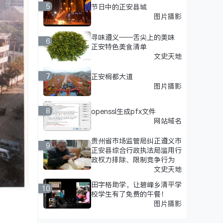
5
节日中的正安县城
图片摄影
寻味遵义——舌尖上的美味
6
正安特色美食清单
文史天地
7
正安桐都大道
图片摄影
8
openssl生成pfx文件
网站域名
贵州省市场监管局纠正遵义市
9
正安县综合行政执法局滥用行
政权力排除、限制竞争行为
文史天地
田字格助学，让碧峰乡清平学
10
校学生有了免费的午餐！
图片摄影