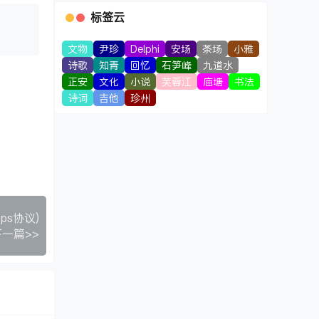
标签云
文物
尹珍
Delphi
安场
茶场
小雅
诗歌
知青
回忆
石笋峰
九道水
正安
文化
小说
芙蓉江
庙塘
书法
诗词
吉他
珍州
ps协议)
下一篇>>