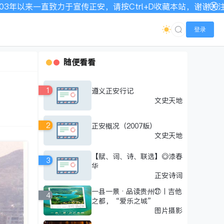
一直致力于宣传正安，请按Ctrl+D收藏本站，谢谢关注！网站
登录
随便看看
1
遵义正安行记
文史天地
2
正安概况（2007版）
文史天地
【赋、词、诗、联选】◎漆春
3
华
正安诗词
一县一景·品读贵州㉗丨吉他
4
之都，“爱乐之城”
图片摄影