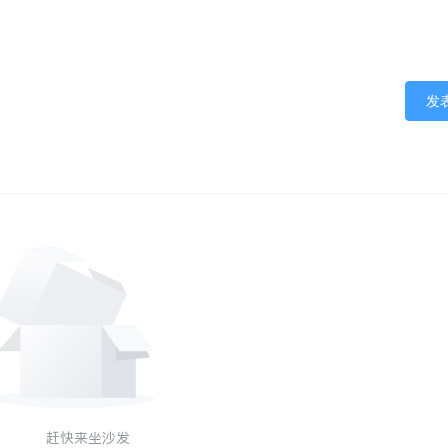
发
赶快来坐沙发