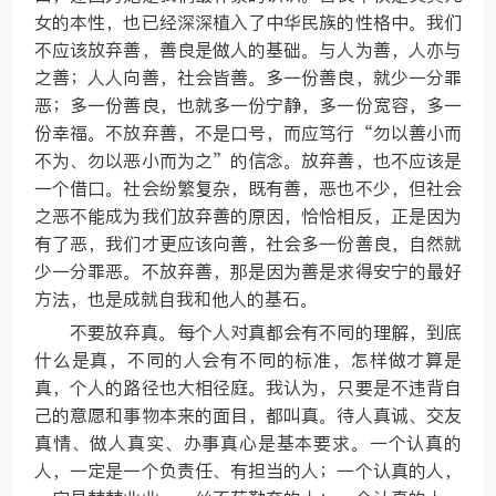
女的本性，也已经深深植入了中华民族的性格中。我们
不应该放弃善，善良是做人的基础。与人为善，人亦与
之善；人人向善，社会皆善。多一份善良，就少一分罪
恶；多一份善良，也就多一份宁静，多一份宽容，多一
份幸福。不放弃善，不是口号，而应笃行“勿以善小而
不为、勿以恶小而为之”的信念。放弃善，也不应该是
一个借口。社会纷繁复杂，既有善，恶也不少，但社会
之恶不能成为我们放弃善的原因，恰恰相反，正是因为
有了恶，我们才更应该向善，社会多一份善良，自然就
少一分罪恶。不放弃善，那是因为善是求得安宁的最好
方法，也是成就自我和他人的基石。
不要放弃真。每个人对真都会有不同的理解，到底
什么是真，不同的人会有不同的标准，怎样做才算是
真，个人的路径也大相径庭。我认为，只要是不违背自
己的意愿和事物本来的面目，都叫真。待人真诚、交友
真情、做人真实、办事真心是基本要求。一个认真的
人，一定是一个负责任、有担当的人；一个认真的人，