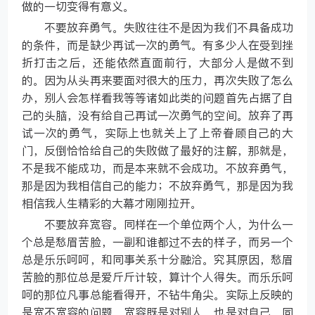
做的一切变得有意义。
不要放弃勇气。失败往往不是因为我们不具备成功
的条件，而是缺少再试一次的勇气。有多少人在受到挫
折打击之后，还能依然直面前行，大部分人是做不到
的。因为从头再来要面对很大的压力，再次失败了怎么
办，别人会怎样看我等等诸如此类的问题首先占据了自
己的头脑，没有给自己再试一次勇气的空间。放弃了再
试一次的勇气，实际上也就关上了上帝眷顾自己的大
门，反倒恰恰给自己的失败做了最好的注解，那就是，
不是我不能成功，而是本来就不会成功。不放弃勇气，
那是因为我相信自己的能力；不放弃勇气，那是因为我
相信我人生精彩的大幕才刚刚拉开。
不要放弃宽容。同样在一个单位两个人，为什么一
个总是愁眉苦脸，一副和谁都过不去的样子，而另一个
总是乐乐呵呵，和同事关系十分融洽。究其原因，愁眉
苦脸的那位总是爱斤斤计较，算计个人得失。而乐乐呵
呵的那位凡事总能看得开，不钻牛角尖。实际上反映的
是宽不宽容的问题。宽容既是对别人，也是对自己。同