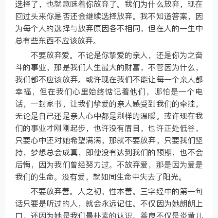
选择了，也就意味着你放弃了。我们为什么放弃，现在
回过头来你是否还会继续选择放弃。我不知道答案，因
为每个人的选择与放弃原因各不相同，但在人的一生中
总有些东西不应该放弃。
不要放弃爱。不论是你挚爱的亲人，还是你为之奋
斗的事业，那是我们人生最大的财富，不管因为什么，
我们都不应该放弃。或许现在我们不能让每一个亲人都
幸福，但在我们心里始终惦记着他们，哪怕是一个电
话，一封家书，让我们挚爱的亲人感受到我们的牵挂，
无论是自己还是亲人心中都是别样的温暖。或许现在我
们的事业才刚刚起步，也许没有眉目，也许正处低谷，
只要心中还对她希望满满，那就不要放弃，只要我们坚
持，梦想总会成真，即使没有达到我们的预期，也不会
后悔，因为我们曾经努力过。不放弃爱，那是因为爱是
我们的生命。没有爱，就如同生命中失去了阳光。
不要放弃善。人之初，性本善。三字经中的第一句
话只要是听过的人，就会永远记住。不仅因为她朗朗上
口，还因为她是我们最朴素的认识。善良不仅是炎黄儿