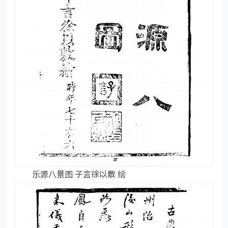
乐源八景图 子言徐以敷 绘