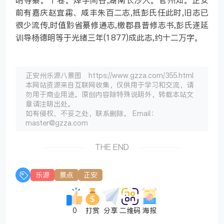
明等纂。十卷。焯字訚谷,湖南长沙人。官州知。正安
前有嘉庆赵宜霦、咸丰朱百二志,抵彭氏任此时,旧志已
很少流传,时值黔省纂修通志,檄郡县普修志书,彭氏遂延
训导杨德明等于光绪三年(1877)成此志,约十二万字。
正安州乐源八景图 https://www.gzza.com/355.html
本网站资源来自互联网收集，仅供用于学习和交流，请
勿用于商业用途。原创内容除特殊说明外，转载本站文
章请注明出处。
如有侵权、不妥之处，联系删除。 Email：
master@gzza.com
THE END
乐源
景点
正安
0
打赏
分享
二维码
海报