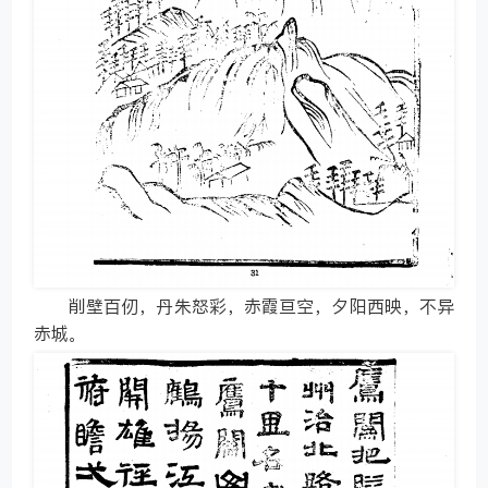
削壁百仞，丹朱怒彩，赤霞亘空，夕阳西映，不异
赤城。