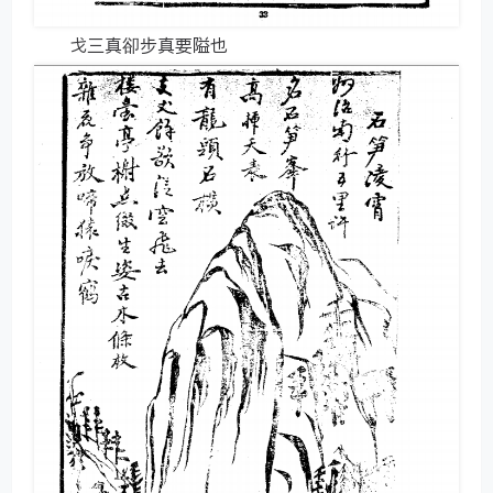
戈三真卻步真要隘也