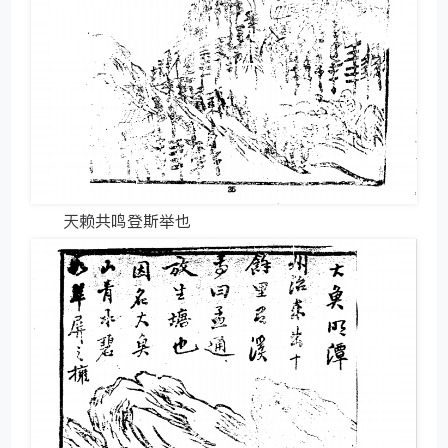
天赖共鸣登斯举也