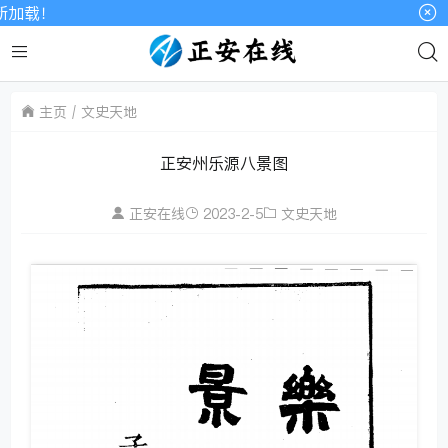
欢迎访
主页
文史天地
正安州乐源八景图
正安在线
2023-2-5
文史天地