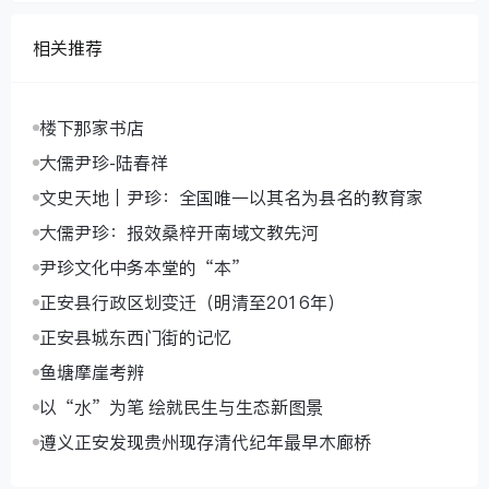
相关推荐
楼下那家书店
大儒尹珍-陆春祥
文史天地｜尹珍：全国唯一以其名为县名的教育家
大儒尹珍：报效桑梓开南域文教先河
尹珍文化中务本堂的“本”
正安县行政区划变迁（明清至2016年）
正安县城东西门街的记忆
鱼塘摩崖考辨
以“水”为笔 绘就民生与生态新图景
遵义正安发现贵州现存清代纪年最早木廊桥