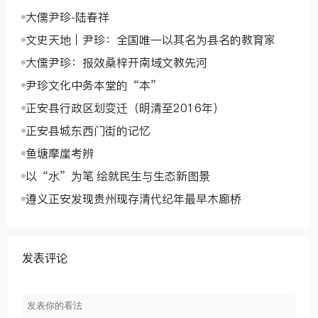
大儒尹珍-陆春祥
文史天地｜尹珍：全国唯一以其名为县名的教育家
大儒尹珍：报效桑梓开南域文教先河
尹珍文化中务本堂的“本”
正安县行政区划变迁（明清至2016年）
正安县城东西门街的记忆
鱼塘摩崖考辨
以“水”为笔 绘就民生与生态新图景
遵义正安发现贵州现存清代纪年最早木廊桥
发表评论