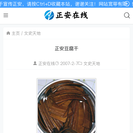
宣传正安，请按Ctrl+D收藏本站，谢谢关注！网站宽带有限，
主页
文史天地
正安豆腐干
正安在线
2007-2-7
文史天地