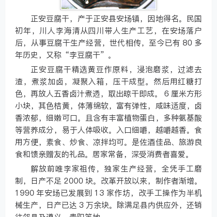
正安豆腐干，产于正安县安场镇，因地得名。民国
初年，川人李海清从四川带人生产工艺，在安场落户
后，从事豆腐干生产经营，世代相传，至今已有 80 多
年历史，又称“李豆腐干”。
正安豆腐干精选黄豆作原料，浸泡磨浆，过滤去
渣，煮浆加卤，凝聚入箱，压干成型。然后用红糖打
色，再放人五香卤汁煮透，取出晾干即成。 6 厘米方形
小块，其色桔黄，体薄绵软，富有弹性，咸味适度，卤
香浓郁，细嫩可口。且含有丰富植物蛋白，多种氨基酸
等营养成分，易于人体吸收。入口细嚼，越嚼越香。食
用方便，素食、炒食、凉拌均可。是佐酒佳品、旅游良
食和馈亲赠友的礼品。居家常备，深受消费者喜爱。
解放前唯李家祖传，独家生产经营，全凭手工磨
制，日产不足 2000 块。改革开放以来，制作者渐增。
1990 年安场已发展到 13 家作坊，改手工操作为半机
械生产，日产已达 3 万余块。除满足县内供应外，还销