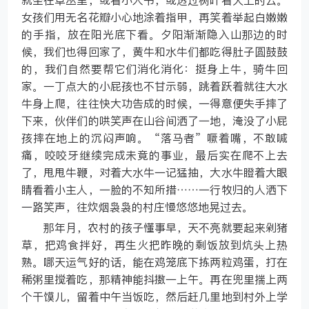
就坐在草丛里，或看小人书，或透过树叶看天上的云。
女孩们用无名花瓣小心地涂着指甲，再笑着举起白嫩嫩
的手指，放在阳光底下看。夕阳渐渐隐入山那边的时
候，我们也得回家了，黄牛和水牛们都吃得肚子圆鼓鼓
的，我们自然要帮它们消化消化：挺身上牛，骑牛回
家。一丁点大的小屁孩也不甘示弱，跳着跃着就往大水
牛身上爬，往往快大功告成的时候，一得意便失手摔了
下来，伙伴们的哄笑声在山谷间洒了一地，淹没了小屁
孩摔在地上的沉闷声响。“落马者”噘着嘴，不敢喊
痛，咬咬牙继续完成未竟的事业，最后实在爬不上去
了，甩甩牛鞭，对着大水牛一记猛抽，大水牛瞪着大眼
睛看着小主人，一脸的不知所措……一行牧归的人洒下
一路笑声，往炊烟袅袅的村庄慢悠悠地晃过去。
那年月，农村的孩子懂事早，天不亮就要起来剁猪
草，把鸡食拌好，再生火把昨晚的剩饭放到炕头上热
熟。哪天运气好的话，能在鸡笼底下拣两粒鸡蛋，打在
稀粥里搅着吃，那精神能抖擞一上午。再在兜里揣上两
个干馍儿，留着中午当饭吃，然后赶几里地到村外上学