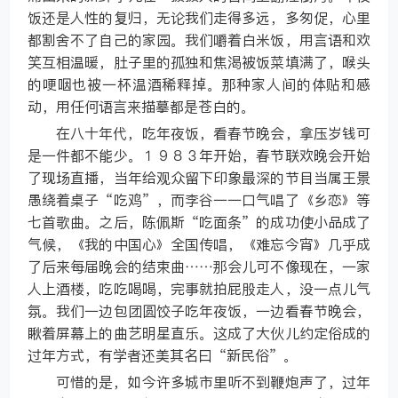
饭还是人性的复归，无论我们走得多远，多匆促，心里
都割舍不了自己的家园。我们嚼着白米饭，用言语和欢
笑互相温暖，肚子里的孤独和焦渴被饭菜填满了，喉头
的哽咽也被一杯温酒稀释掉。那种家人间的体贴和感
动，用任何语言来描摹都是苍白的。
在八十年代，吃年夜饭，看春节晚会，拿压岁钱可
是一件都不能少。１９８３年开始，春节联欢晚会开始
了现场直播，当年给观众留下印象最深的节目当属王景
愚绕着桌子“吃鸡”，而李谷一一口气唱了《乡恋》等
七首歌曲。之后，陈佩斯“吃面条”的成功使小品成了
气候，《我的中国心》全国传唱，《难忘今宵》几乎成
了后来每届晚会的结束曲……那会儿可不像现在，一家
人上酒楼，吃吃喝喝，完事就拍屁股走人，没一点儿气
氛。我们一边包团圆饺子吃年夜饭，一边看春节晚会，
瞅着屏幕上的曲艺明星直乐。这成了大伙儿约定俗成的
过年方式，有学者还美其名曰“新民俗”。
可惜的是，如今许多城市里听不到鞭炮声了，过年