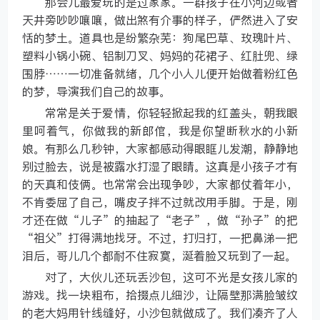
那会儿最爱玩的是过家家。一群孩子在小河边或者
天井旁吵吵嚷嚷，做出煞有介事的样子，俨然进入了安
恬的梦土。道具也是纷繁杂芜：狗尾巴草、玫瑰叶片、
塑料小锅小碗、铝制刀叉、妈妈的花裙子、红肚兜、绿
围脖……一切准备就绪，几个小人儿便开始做着粉红色
的梦，导演我们自己的故事。
常常是关于爱情，你轻轻掀起我的红盖头，朝我眼
里呵着气，你做我的新郎倌，我是你望断秋水的小新
娘。有那么几秒钟，大家都感动得眼眶儿发潮，静静地
别过脸去，说是被露水打湿了眼睛。这真是小孩子才有
的天真和伎俩。也常常会出现争吵，大家都仗着年小，
不肯委屈了自己，嘴皮子拌不过就改用手脚。于是，刚
才还在做“儿子”的抽起了“老子”，做“孙子”的把
“祖父”打得满地找牙。不过，打归打，一把鼻涕一把
泪后，哥儿几个都耐不住寂寞，涎着脸又玩到了一起。
对了，大伙儿还玩丢沙包，这可不光是女孩儿家的
游戏。找一块粗布，拾掇点儿细沙，让隔壁那满脸皱纹
的老大妈用针线缝好，小沙包就做成了。我们凑齐了人