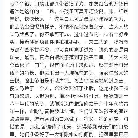
喂了个饱，口袋儿都连带着沾了光。那发红包的开场白
通常是这样的：“哟，小孩子可真乖巧伶俐，来，红包
拿好，快快长大。”这当口儿可是最见小孩家的功力，
他会装出忸怩的样子，不情不愿地摆着身子。当大人的
立马就急了，你不拿可不成，过年过节的，得有个好兆
头。接着便是象征性地推推挪挪，一来二去的，搞得双
方都有些不甘不忿。那可真叫高手过招，讲究的都是真
功夫。最后，真金白银终于落到了孩子手里，当大人的
总算松了一口气，很有面子地干咳两声。察言观色可是
孩子的特长，他会甩出一大堆祝福的话，强忍住极大的
喜悦，脸上依旧是不动声色。可当他慢慢地转过身去，
便立马换了一个人，兴奋得涨红了小脸。这是小孩子特
有的狡黠，以退为进，推脱中透着股机灵。压岁钱之于
八十年代的孩子，就像冷冻的肥猪肉之于六十年代的青
年一样，企盼与喜悦彼此纠缠。它们让无数孩子的荷包
鼓鼓囊囊，流着香甜的口水做了一宿又一宿的好梦。可
惜的是，那红包辗转了几天，还得落到母亲们的口袋
里。她们准备好了一大堆酸水向你倾倒，把家里紧巴巴