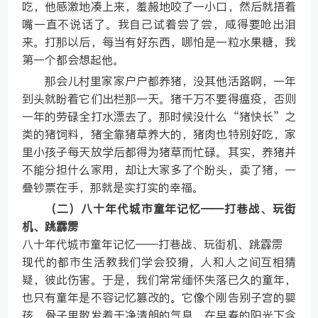
吃，他感激地凑上来，羞赧地咬了一小口，然后就捂着
嘴一直不说话了。我自己试着尝了尝，咸得要呛出泪
来。打那以后，每当有好东西，哪怕是一粒水果糖，我
第一个都会想起他。
那会儿村里家家户户都养猪，没其他活路啊，一年
到头就盼着它们出栏那一天。猪千万不要得瘟疫，否则
一年的劳碌全打水漂去了。那时候没什么“猪快长”之
类的猪饲料，猪全靠猪草养大的，猪肉也特别好吃，家
里小孩子每天放学后都得为猪草而忙碌。其实，养猪并
不能分担什么家用，却让大家多了个盼头，卖了猪，一
叠钞票在手，那就是实打实的幸福。
（二）八十年代城市童年记忆——打巷战、玩街
机、跳霹雳
八十年代城市童年记忆——打巷战、玩街机、跳霹雳
现代的都市生活教我们学会狡猾，人和人之间互相猜
疑，彼此伤害。于是，我们常常缅怀失落已久的童年，
也只有童年是不容记忆篡改的。它像个刚告别子宫的婴
孩，骨子里散发着干净清朗的气息，在早春的阳光下含