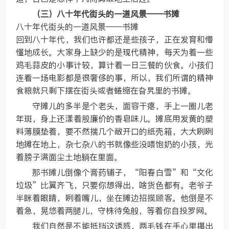
（三）八十年代街头的一道风景——书摊
八十年代街头的一道风景——书摊
回到八十年代，我们也许都还是些孩子，正在发育和懵
懂地成长。大家身上缺少的是现代精神，每天为着一些
鸡毛蒜皮的小事计较，算计着一日三餐的伙食。小孩们
连看一场电影都是很奢侈的事，所以，我们所谓的精神
食粮就只剩下摆在街头或者蜷缩在旮旯里的书摊。
守摊儿的多半是个老头，面容干瘪，手上一圈儿老
年斑，身上还漾着股廉价的香皂味儿。摊底用发黄的塑
料薄膜垫着，要不然揣几个敞开口的纸壳箱，大大咧咧
地摊在地上，杂七杂八的书就像些没喂饱奶的小孩，光
着膀子满面尘土地躺在里面。
那书摊儿倒像个膏药铺子，“阳春白雪”和“文化
垃圾”比翼齐飞，只要你想得出，啥货色都有。老爷子
半眯着眼睛，咧着嘴儿，坐在摊边招揽顾客。他倒是不
着急，晃悠着两腿儿，守株待兔般，等着你自投罗网。
我们自然是不能抵挡这诱惑，两毛钱在手心里攥出