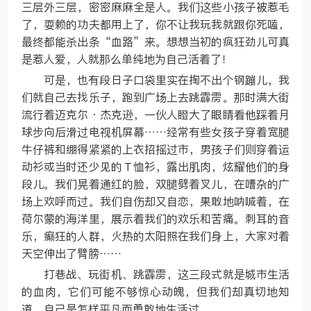
三层外三层，密密麻麻全是人。我们这些小孩子被惹毛
了，耍赖的功夫都用上了，你不让我玩我就跟你死嗑，
最终都能杀出条“血路”来。想想当初的疯狂劲儿可真
是惹人爱，人就那么单纯地为自己活着了！
可是，也有段日子口袋里实在掏不出个钢蹦儿，我
们就自己去找乐子，跑到广场上去跳霹雳。那时满大街
流行着迈克尔·杰克逊，一伙人瞪大了眼睛看他踩着月
球步向后滑过电视机屏幕……经常有些女孩子穿着宽腿
牛仔裤和绷得紧紧的上衣招摇过市，男孩子们则穿着运
动衫或当时还少见的Ｔ恤衫，露出肌肉，炫耀他们的身
段儿。我们晃着通红的脸，双腿劈着叉儿，在嘈杂的广
场上欢呼而过。我们自伤却又自恋，果敢地呐喊着，在
荷尔蒙的海洋里，展示着我们的欢乐和苦痛。刺耳的音
乐，癫狂的人群，火热的太阳照在我们身上，大家对着
天空伸出了臂膀……
打巷战、玩街机、跳霹雳，这三段式就是城市生活
的血肉，它们可能不够惊心动魄，但我们却真切地知
道，自己是怎样平凡而勇敢地生活过。