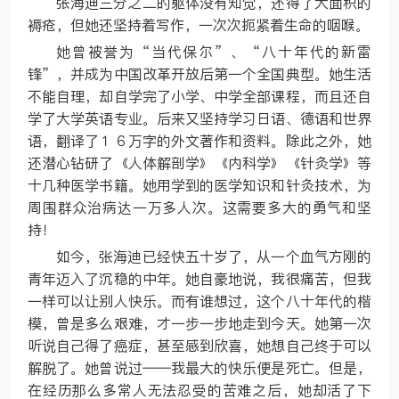
张海迪三分之二的躯体没有知觉，还得了大面积的
褥疮，但她还坚持着写作，一次次扼紧着生命的咽喉。
她曾被誉为“当代保尔”、“八十年代的新雷
锋”，并成为中国改革开放后第一个全国典型。她生活
不能自理，却自学完了小学、中学全部课程，而且还自
学了大学英语专业。后来又坚持学习日语、德语和世界
语，翻译了１６万字的外文著作和资料。除此之外，她
还潜心钻研了《人体解剖学》《内科学》《针灸学》等
十几种医学书籍。她用学到的医学知识和针灸技术，为
周围群众治病达一万多人次。这需要多大的勇气和坚
持！
如今，张海迪已经快五十岁了，从一个血气方刚的
青年迈入了沉稳的中年。她自豪地说，我很痛苦，但我
一样可以让别人快乐。而有谁想过，这个八十年代的楷
模，曾是多么艰难，才一步一步地走到今天。她第一次
听说自己得了癌症，甚至感到欣喜，她想自己终于可以
解脱了。她曾说过——我最大的快乐便是死亡。但是，
在经历那么多常人无法忍受的苦难之后，她却活了下