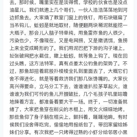
去。那时候，嘴里实在是淡得慌，学校的伙食也是没点
油星儿。我们就邀上几个哥们，一伙人浩浩荡荡地到河
边抓鱼去。大家撬了教室门窗上的铁钉，用石块砸扁了
当吊钩儿，蚯蚓是就地取材，随便翻两块稀泥就能挖一
大瓶子。那会儿人脑子特单纯，用鱼雷炸鱼的人很少，
污染也少，不像现在，又是电网捞，又是撒诱饵，鱼捞
上来全变成畸形的了。我们用泥巴把下游的沟子堵上，
扯张破网把水截住，撒上蚯蚓，就等鱼上钩了。现在回
过头瞧，这方法特笨，真有点姜太公钓鱼的架势了。不
过，那鱼却扭着屁股扑棱棱全扎到里面去了，大概它们
舍不得进化，就是等着救济我们那几张馋嘴的。大家伙
高兴得要命，立马分工下去，谁谁谁扒拉茅草起火，谁
谁谁为我们可怜的鱼儿开膛破肚，几个毛孩子叽里咕噜
地操着方言，都准备着要大干一场。终于，一切准备就
绪了，大家把鱼穿在削尖的木棍上，用文火细细地烤，
那些鱼仰了身子躺在棍尖上，颤抖着，嗤嗤地响。有时
候我们没舍得吃完，偷偷地用报纸包了，带回家留给姊
妹们分享。有次我把一只烤得过熟的小虾分给邻居小黑