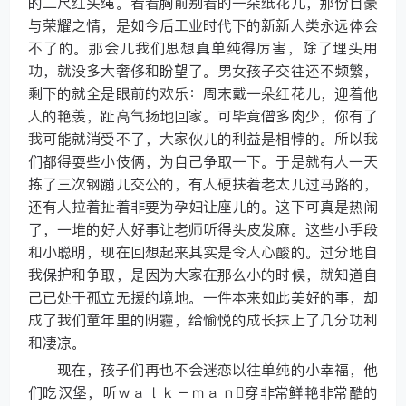
的二尺红头绳。看着胸前别着的一朵纸花儿，那份自豪
与荣耀之情，是如今后工业时代下的新新人类永远体会
不了的。那会儿我们思想真单纯得厉害，除了埋头用
功，就没多大奢侈和盼望了。男女孩子交往还不频繁，
剩下的就全是眼前的欢乐：周末戴一朵红花儿，迎着他
人的艳羡，趾高气扬地回家。可毕竟僧多肉少，你有了
我可能就消受不了，大家伙儿的利益是相悖的。所以我
们都得耍些小伎俩，为自己争取一下。于是就有人一天
拣了三次钢蹦儿交公的，有人硬扶着老太儿过马路的，
还有人拉着扯着非要为孕妇让座儿的。这下可真是热闹
了，一堆的好人好事让老师听得头皮发麻。这些小手段
和小聪明，现在回想起来其实是令人心酸的。过分地自
我保护和争取，是因为大家在那么小的时候，就知道自
己已处于孤立无援的境地。一件本来如此美好的事，却
成了我们童年里的阴霾，给愉悦的成长抹上了几分功利
和凄凉。
现在，孩子们再也不会迷恋以往单纯的小幸福，他
们吃汉堡，听ｗａｌｋ－ｍａｎ穿非常鲜艳非常酷的