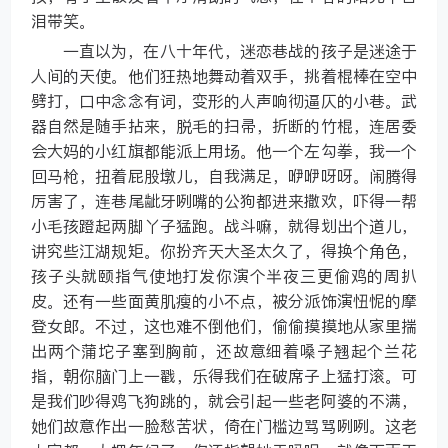
泪带笑。
一直以为，在八十年代，迷恋巷战的孩子是迷途于
人间的天使。他们狂热地舞动着双手，挑着棍棒在空中
劈打，口中念念有词，变形的人声响彻逼仄的小巷。武
器自然是随手拈来，脱毛的扫帚，折断的竹棍，连居委
会大妈的小红旗都能派上用场。他一个左勾拳，我一个
回马枪，扭着屁股墩儿，自我满足，咿咿呀呀。闹腾得
厉害了，连巷尾龇牙咧嘴的公狗都进来撒欢，吓得一帮
小毛孩蹬起两脚丫子猛跑。战斗嘛，就得划出个道儿，
讲究些江湖规矩。你扮齐天大圣太久了，得换个角色，
孩子头就颐指气使地打发你演个半夜三更偷鸡的周扒
皮。还有一些面黄肌瘦的小不点，被分派饰演忸怩的摩
登女郎。不过，这也难不倒他们，偷偷摸摸地从家里揣
出两个蒲坨子塞到胸前，还故意细着嗓子翘起个兰花
指，朝你脑门上一戳，乐得我们在破席子上猛打滚。可
是我们吵得鸡飞狗跳的，就会引起一些老阿婆的不满，
她们故意作出一脸愁苦状，倚在门槛边骂骂咧咧。这老