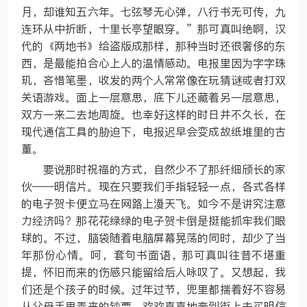
月，却谁知五六年。七弦琴无心弹，八行书无可传，九
连环从中折断，十里长亭望眼穿。”那可真叫绝啊，汉
代的《两地书》给盗版成那样，那种当时还很奢侈的东
西，是最能拍合心上人的温情感动。电报里因为字字珠
玑，吝惜笔墨，收发的两个人常常像在玩猜谜或者打双
关语游戏。面上一层意思，底下儿还藏着另一层意思，
双方一来二去地周旋。也幸好这样的时日并不久长，在
现代通信工具的胁迫下，电报迟早会变成故纸堆里的古
董。
要说那时祝福的方式，自然少不了那纤细颀长的家
伙——明信片。现在只要我们手指轻轻一点，各式各样
的电子贺卡便立马在网路上漫天飞。如今不是讲究注意
力经济吗？那花花绿绿的电子贺卡倒是挺能抓牢我们眼
球的。不过，脑袋随着电脑屏幕晃荡的同时，却少了当
年那份心情。呵，套句书面语，那可真叫往昔不堪重
提，怀旧而来的伤感只能留给后人咏叹了。又想起，我
们还是个孩子的时候。过年过节，兜里都揣着好不容易
从父母手里弄来的钞票，欢欢喜喜地奔到街上去买明信