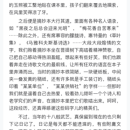
的玉照被工整地贴在课本里，孩子们翻来覆去地摸索，
在风里笑得凉了牙。
之后便是摘抄本大行其道。里面有各种名人语录，
如“黑夜之后总会迎来光明”，“梅花香自苦寒来”
……除此之外，还有席慕容的朦胧诗，惠特曼的《草叶
集》，《马雅科夫斯基诗选》……大段大段煽情的文
字，我们抱着摘抄本坐在菩提树下高唱着精神赞歌，自
己把自己感动得热泪盈眶。想起来有些好笑，我们也跟
着奔走在诗歌文化的最前线，让所有狂欢的语言在本子
里奔涌而出。当时的摘抄本很简陋，一块硬纸板，中间
夹一叠发黄的稿纸，还有许多就是手工装订的，稿纸头
印着“某某单位”，“某某供销社”的字样……但那时
我们就是逼着自己去热爱，较着劲儿倾听一个个诗人和
老学究们的声音，在摘抄本里把它们歌唱出来。呵呵，
这段经历，还真得感谢这些码字儿的精英们。
不过，当年的十八般武艺，真保留到现在的也只剩
下记日记了。日记是每天都不能遗漏的，有些附庸文