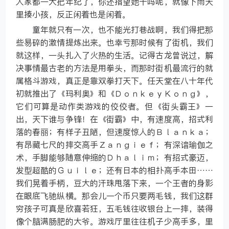
人家都一大把年纪了，你还指望她干吗呢，就像下雨天
里揍小孩，反正闲着也是闲着。
童年就只有一次，也不能光打巷战啊，我们得把那
些易碎的激情提炼出来。也幸亏那时候有了街机，我们
就这样，一头扎入了火热的生活。记得古龙曾说过，解
决事情最古老的方法是用拳头，而那时街机最流行的就
属格斗游戏，真正是靠双拳打天下。任天堂在八十年代
初就推出了《玛利奥》和《ＤｏｎｋｅｙＫｏｎｇ》，
它们可算是动作类游戏的佼佼者。但《街头霸王》一
出，天下谁与争锋！在《街霸》中，有速度高，招式利
落的春丽；有样子丑陋，但速度惊人的Ｂｌａｎｋａ；
有昂藏七尺的摔交高手Ｚａｎｇｉｅｆ；有深谙瑜伽之
术，手脚能够随意伸缩的Ｄｈａｌｉｍ；有招式豪迈，
发型超酷的Ｇｕｉｌｅ；还有日本的相扑高手本田……
我们晃着手柄，豆大的汗珠甩落下来，一个王者的身影
在眼底飞驰纵横。那会儿一个币只要两毛钱，我们这群
穷孩子可真是欣喜若狂，五毛钱往收银台上一摔，装得
像个脑满肠肥的大爷。游戏厅里往往机子少高手多，里