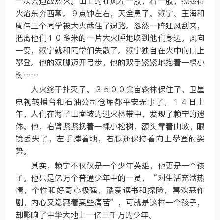
一次去迎战烈火。山上的狂风左一股，右一股，撩拨得
火焰东奔西窜。９点钟左右，天全黑了。赖宁、王海和
周伟三个同学被大火截住了退路。忽然一阵狂风刮来，
把离他们１０多米的一片大火呼地吹到他们身边。风向
一变，赖宁就和同学们失散了。赖宁独自在火中向山上
攀登。他的双脚迈开弓步，他的双手紧紧地抱着一棵小
树……
大火终于扑灭了。３５００余亩森林保住了，卫星
电视转播台和石油公司仓库都平安无事了。１４日上
午，人们在海子山南坡的过火林带中，发现了赖宁的遗
体。他，右臂紧紧挽着一棵小松树，额头靠着山坡，眼
镜丢失了，左手撑着地，右腿还保持着向上攀登的姿
势。
其实，赖宁不仅仅是一个少年英雄，他更是一个孩
子。他只是亿万个普通少年中的一员，“对生活充满热
情，个性和好奇心极强，酷爱读书和探险，喜欢恶作
剧，内心又隐藏着某些痛苦”，可就是这样一个孩子，
却影响了中华大地上一亿三千万的少年。