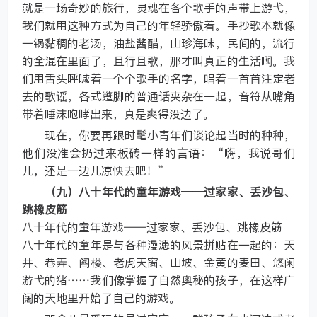
就是一场奇妙的旅行，灵魂在各个歌手的声带上游弋，
我们就用这种方式为自己的年轻骄傲着。手抄歌本就像
一锅黏稠的老汤，油盐酱醋，山珍海味，民间的，流行
的全混在里面了，且行且歌，那才叫真正的生活啊。我
们用舌头呼喊着一个个歌手的名字，唱着一首首注定老
去的歌谣，各式蹩脚的普通话夹杂在一起，音符从嘴角
带着唾沫咆哮出来，真是爽得没边了。
现在，你要再跟时髦小青年们谈论起当时的种种，
他们没准会扔过来板砖一样的言语：“嗨，我说哥们
儿，还是一边儿凉快去吧！”
（九）八十年代的童年游戏——过家家、丢沙包、
跳橡皮筋
八十年代的童年游戏——过家家、丢沙包、跳橡皮筋
八十年代的童年是与各种漫漶的风景拼贴在一起的：天
井、巷弄、阁楼、老虎天窗、山坡、金黄的麦田、悠闲
游弋的猪……我们像掌握了自然奥秘的孩子，在这样广
阔的天地里开始了自己的游戏。