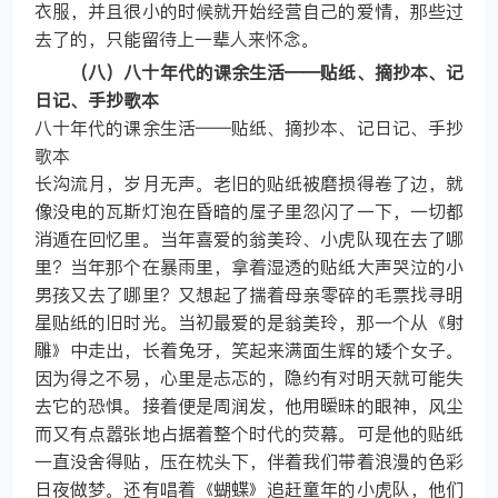
衣服，并且很小的时候就开始经营自己的爱情，那些过
去了的，只能留待上一辈人来怀念。
（八）八十年代的课余生活——贴纸、摘抄本、记
日记、手抄歌本
八十年代的课余生活——贴纸、摘抄本、记日记、手抄
歌本
长沟流月，岁月无声。老旧的贴纸被磨损得卷了边，就
像没电的瓦斯灯泡在昏暗的屋子里忽闪了一下，一切都
消遁在回忆里。当年喜爱的翁美玲、小虎队现在去了哪
里？当年那个在暴雨里，拿着湿透的贴纸大声哭泣的小
男孩又去了哪里？又想起了揣着母亲零碎的毛票找寻明
星贴纸的旧时光。当初最爱的是翁美玲，那一个从《射
雕》中走出，长着兔牙，笑起来满面生辉的矮个女子。
因为得之不易，心里是忐忑的，隐约有对明天就可能失
去它的恐惧。接着便是周润发，他用暧昧的眼神，风尘
而又有点嚣张地占据着整个时代的荧幕。可是他的贴纸
一直没舍得贴，压在枕头下，伴着我们带着浪漫的色彩
日夜做梦。还有唱着《蝴蝶》追赶童年的小虎队，他们