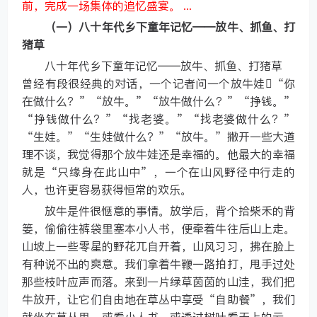
前，完成一场集体的追忆盛宴。 ...
（一）八十年代乡下童年记忆——放牛、抓鱼、打
猪草
八十年代乡下童年记忆——放牛、抓鱼、打猪草
曾经有段很经典的对话，一个记者问一个放牛娃“你
在做什么？”“放牛。”“放牛做什么？”“挣钱。”
“挣钱做什么？”“找老婆。”“找老婆做什么？”
“生娃。”“生娃做什么？”“放牛。”撇开一些大道
理不谈，我觉得那个放牛娃还是幸福的。他最大的幸福
就是“只缘身在此山中”，一个在山风野径中行走的
人，也许更容易获得恒常的欢乐。
放牛是件很惬意的事情。放学后，背个拾柴禾的背
篓，偷偷往裤袋里塞本小人书，便牵着牛往后山上走。
山坡上一些零星的野花兀自开着，山风习习，拂在脸上
有种说不出的爽意。我们拿着牛鞭一路拍打，甩手过处
那些枝叶应声而落。来到一片绿草茵茵的山洼，我们把
牛放开，让它们自由地在草丛中享受“自助餐”，我们