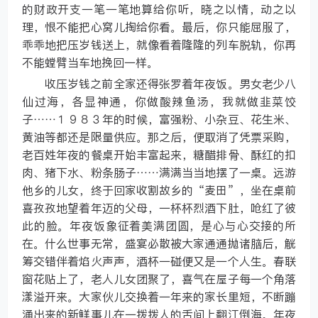
的财政开支一笔一笔地算给你听，晓之以情，动之以
理，恨不能把心窝儿掏给你看。最后，你只能屈服了，
乖乖地把压岁钱送上，就像看着隆隆的列车脱轨，你再
不能螳臂当车地挽回一样。
收压岁钱之前全家还得张罗着年夜饭。男女老少八
仙过海，各显神通，你做酸辣鱼汤，我就做韭菜饺
子……１９８３年的时候，富强粉、小杂豆、花生米、
黄油等都还是限量供应。那之后，便取消了凭票采购，
老百姓年夜的餐桌开始丰富起来，糖醋排骨、酥红的扣
肉、猪下水、粉条肠子……满满当当地摆了一桌。远游
他乡的儿女，终于回家收割故乡的“麦田”，坐在桌前
喜孜孜地望着年迈的父母，一杯杯烈酒下肚，呛红了彼
此的脸。年夜饭象征着美满团圆，是心与心交接的所
在。什么世事无常，盛宴必散被大家通通抛诸脑后，觥
筹交错伴着焰火声声，酒杯一碰便又是一个人生。春联
窗花贴上了，老人儿女团聚了，喜气在屋子每一个角落
漾溢开来。大家伙儿交换着一年来的家长里短，不断蹦
涌出来的新鲜事儿在一拨拨人的舌间上翻江倒海。年夜