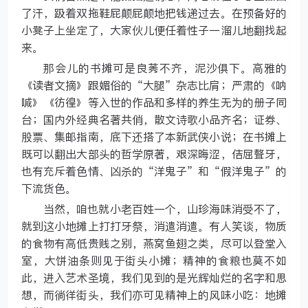
了汗，趿着双拖鞋屁颠屁颠地把钱递过去。在预备好的
小凳子上坐定了，大家伙儿便任着性子一溜儿地翻找起
来。
那会儿的书摊可是良莠不齐，泥沙俱下。高雅的
《读者文摘》跟媚俗的“大腿”杂志比肩；严肃的《呐
喊》《彷徨》等入世的作品和多样的养生无为的册子同
台；国内外经典名著共俏，散文诗歌小品齐名；证券、
股票、集邮指南，底下还搭了本新武侠小说；在书摊上
既可以翻出大部头的哲学原著，艰深晦涩，佶屈聱牙，
也有充斥着色情、凶杀的“洋鬼子”和“假洋鬼子”的
下流货色。
当然，咱也就小老百姓一个，山珍海味消受不了，
就到这小地摊上打打牙祭，消遣消遣。有人笑谈，物质
的食物有高低贵贱之别，燕窝鱼翅之类，尽可以登堂入
室，大饼油条则见于街头小摊；精神的食粮也莫不如
此，进入艺术圣境，我们见到的是光辉灿烂的名字和思
想，而徜徉街头，我们亦可见精神上的风味小吃：地摊