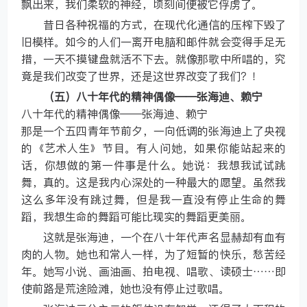
飘出来，我们柔软的神经，顷刻间便被它俘虏了。
昔日各种祝福的方式，在现代化通信的压榨下毁了
旧模样。如今的人们一离开电脑和邮件就会变得手足无
措，一天不摸键盘就活不下去。就像那歌中所唱的，究
竟是我们改变了世界，还是这世界改变了我们？！
（五）八十年代的精神偶像——张海迪、赖宁
八十年代的精神偶像——张海迪、赖宁
那是一个五四青年节前夕，一向低调的张海迪上了央视
的《艺术人生》节目。有人问她，如果你能站起来的
话，你想做的第一件事是什么。她说：我想我试试跳
舞，真的。这是我内心深处的一种最大的愿望。虽然我
这么多年没有跳过舞，但是我一直没有停止生命的舞
蹈，我想生命的舞蹈可能比现实的舞蹈更美丽。
这就是张海迪，一个在八十年代声名显赫却有血有
肉的人物。她也和常人一样，为了短暂的快乐，愁苦经
年。她写小说、画油画、拍电视、唱歌、读硕士……即
使前路是荒途险滩，她也没有停止过歌唱。