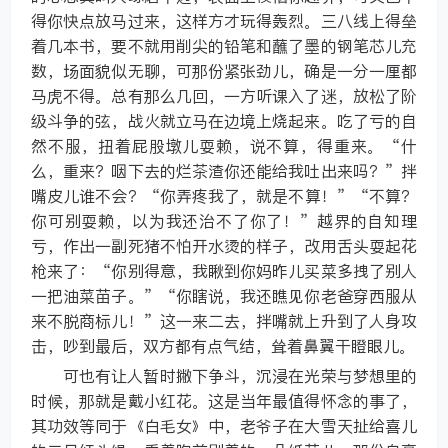
得你快点放马过来，这样方才玩得轰烈。三八线上得垒
着几本书，要不就用削尖的铅笔和蘸了墨的钢笔芯儿充
数，场面貌似无聊，可那份紧张劲儿，确是一分一厘都
马虎不得。总有那么几回，一方听课入了迷，放松了阶
级斗争的弦，战火就立马在边境上烧起来。吃了亏的自
然不服，扭着屁股墩儿耍赖，说不算，得重来。“什
么，重来？咽下去的烂茶渣你还能给我吐出来吗？”拌
嘴皮儿谁不会？“你弄疼我了，就是不算！”“不算？
你可别耍赖，以为我还治不了你了！”越界的自知理
亏，作出一副死猪不怕开水烫的样子，改用舌头耍起花
枪来了：“你别得意，我瞅到你妈昨儿买菜多拽了别人
一把油菜苗子。”“你瞎说，我还瞧见你老爸穿西服从
来不脱商标儿！”这一来二去，拌嘴就上升到了人身攻
击，吵到最后，双方都有点气结，耸着鼻翼干瞪眼儿。
可也有让人暂时撇下争斗，沉浸在光荣与梦想里的
时候，那就是戴小红花。这是当年最值得怀念的事了，
其功效等同于《白毛女》中，老爷子在大雪天扯给喜儿