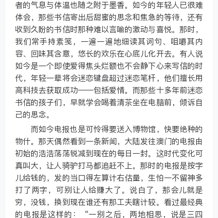
者的气息与体温也随之附于墨香。如今的年轻人已很难
体会，那些书信寄出后甜蜜的思念和焦急的等待，还有
收到久盼的书信时那种难以言喻的激动与喜悦。那时，
我们常手持素笺，一遍一遍地细读其词句、咀嚼其内
容、回味其含意，悠长的欢乐在心底儿化开去。有人说
如今是一个即使爱得焦头烂额也不会静下心来写信的时
代，年轻一辈将会迷恋键盘超过迷恋笔杆，他们擅长用
高科技去获取成功——包括爱情。而那些十多年前迷恋
书信的孩子们，早就学会喝着清茶坐在电脑前，倾诉自
己的思念。
而如今电报也是可怜得要送入博物馆，快要绝种的
物什。那天偶然看到一条新闻，大陆发往澳门的电报由
初始的浩浩荡荡锐减到现在的每日一封。这时代变化可
真叫大，让人骑驴打马都追赶不上。那时的电报是按字
儿给钱的，发的当口得左算计右估量，生怕一不留神多
打了两字，可别让人给赚大了。说白了，那会儿就是
穷，没钱，换到现在谁还有那工夫瞎计较。看过最经典
的电报是这样的：“一别之后，两地相思，说是三四