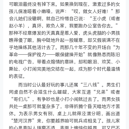
可眼泪最终没有掉下来。如果换到现在，激素过多的女
孩儿保准哑着小嫩嗓，说声：“哎，做女人好难！”那
会儿她们没辙啊，就自己怜惜自己说：“王小虎（或者
赵小羊），真坏，欺负人家，我要跑办公室告你去。”
那种不经意爆发的天真真是惹人爱，虎头虎脑的小男孩
瞧得傻了眼，胸中陡地升起一股暖意，却又假装满不在
乎地操练其他活计去了。而那几十年不变的开场白“为
革命——保护视力——眼保健操开始”就像熟悉而陈旧
的电视广告，带着点煽情的意味，却和眼泪、欢笑、小
撕扯、小打闹完美地交结在一起，成为那个时代最温情
的表征。
而当时公认最好玩的事儿还属“三八线”。男生们
同桌自然不会滋生什么龌龊，大家互道“兄弟”或者
“哥们儿”，有争吵也是小打小闹就过去了。而男女孩
共处一桌那可就复杂多了，非得折腾个昏天暗地方才罢
休。为表示男女有别，桌上儿就得泾渭分明，画出道
“楚河汉界”来，你要越界咱可就兵戎相见了。孩儿家
的心思真叫人琢磨不透，表面上懊恼你越界，可又巴不