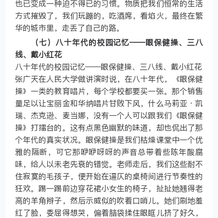
也已变成一种迫不得已的习惯。物质把我们恒常的生活
方式摧毁了，我们玩蹦的，吃酒席，看焰火，最终在繁
华的城市里，走丢了自己的路。
（七）八十年代的校园记忆——眼保健操、三八
线、戴小红花
八十年代的校园记忆——眼保健操、三八线、戴小红花
张广天在人民大学做讲演时说，在八十年代，《眼保健
操》一类的教育唱片，每个学校都要买一张。那个销售
量足以让宝丽金和华纳唱片甘败下风，什么马莉亚·凯
瑞、杰克逊、麦当娜，没有一个人可以跟我们《眼保健
操》打擂台的。这有点黑色幽默的味道，却也侃出了那
个年代的真实状况。眼保健操是我们枯燥课堂中一个优
雅的隔断，可它那咿咿呀呀的声音总带着些陈年酸腐
味，给人以未老先衰的错觉。老师走后，我们这些耐不
住寂寞的毛孩子，便开始在逼仄的桌椅间进行节奏性的
狂欢。踢一踢前边穿花裙小女生的椅子，扯扯她翘得老
高的羊角辫子，然后示威似的吹着口哨儿。她们刷地羞
红了脸，委屈得想哭，偏着脑袋揉住眼眶儿挤了好久，