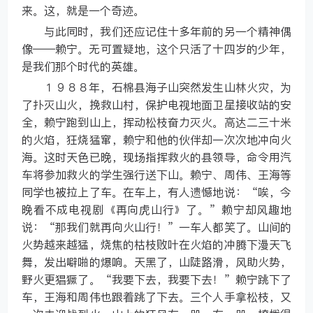
来。这，就是一个奇迹。
与此同时，我们还应记住十多年前的另一个精神偶
像——赖宁。无可置疑地，这个只活了十四岁的少年，
是我们那个时代的英雄。
１９８８年，石棉县海子山突然发生山林火灾，为
了扑灭山火，挽救山村，保护电视地面卫星接收站的安
全，赖宁跑到山上，挥动松枝奋力灭火。高达二三十米
的火焰，狂烧猛窜，赖宁和他的伙伴却一次次地冲向火
海。这时天色已晚，现场指挥救火的县领导，命令用汽
车将参加救火的学生强行送下山。赖宁、周伟、王海等
同学也被拉上了车。在车上，有人遗憾地说：“唉，今
晚看不成电视剧《再向虎山行》了。”赖宁却风趣地
说：“那我们就再向火山行！”一车人都笑了。山间的
火势越来越猛，烧焦的枯枝败叶在火焰的冲腾下漫天飞
舞，发出噼啪的爆响。天黑了，山陡路滑，风助火势，
野火更猖獗了。“我要下去，我要下去！”赖宁跳下了
车，王海和周伟也跟着跳了下去。三个人手拿松枝，又