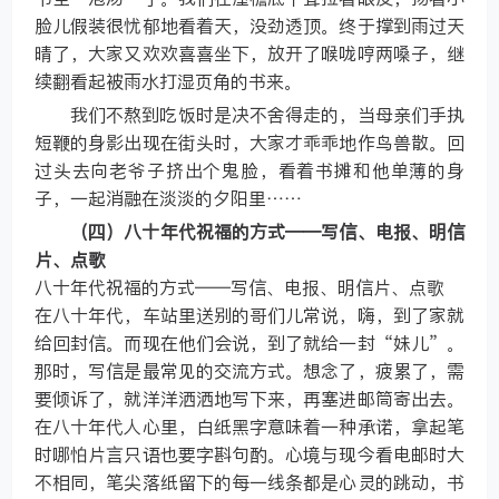
脸儿假装很忧郁地看着天，没劲透顶。终于撑到雨过天
晴了，大家又欢欢喜喜坐下，放开了喉咙哼两嗓子，继
续翻看起被雨水打湿页角的书来。
我们不熬到吃饭时是决不舍得走的，当母亲们手执
短鞭的身影出现在街头时，大家才乖乖地作鸟兽散。回
过头去向老爷子挤出个鬼脸，看着书摊和他单薄的身
子，一起消融在淡淡的夕阳里……
（四）八十年代祝福的方式——写信、电报、明信
片、点歌
八十年代祝福的方式——写信、电报、明信片、点歌
在八十年代，车站里送别的哥们儿常说，嗨，到了家就
给回封信。而现在他们会说，到了就给一封“妹儿”。
那时，写信是最常见的交流方式。想念了，疲累了，需
要倾诉了，就洋洋洒洒地写下来，再塞进邮筒寄出去。
在八十年代人心里，白纸黑字意味着一种承诺，拿起笔
时哪怕片言只语也要字斟句酌。心境与现今看电邮时大
不相同，笔尖落纸留下的每一线条都是心灵的跳动，书