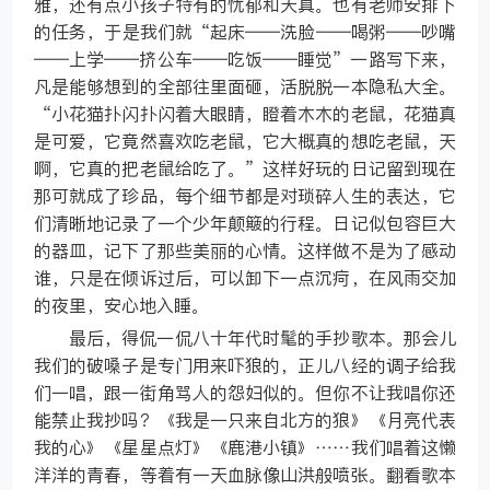
雅，还有点小孩子特有的忧郁和天真。也有老师安排下
的任务，于是我们就“起床——洗脸——喝粥——吵嘴
——上学——挤公车——吃饭——睡觉”一路写下来，
凡是能够想到的全部往里面砸，活脱脱一本隐私大全。
“小花猫扑闪扑闪着大眼睛，瞪着木木的老鼠，花猫真
是可爱，它竟然喜欢吃老鼠，它大概真的想吃老鼠，天
啊，它真的把老鼠给吃了。”这样好玩的日记留到现在
那可就成了珍品，每个细节都是对琐碎人生的表达，它
们清晰地记录了一个少年颠簸的行程。日记似包容巨大
的器皿，记下了那些美丽的心情。这样做不是为了感动
谁，只是在倾诉过后，可以卸下一点沉疴，在风雨交加
的夜里，安心地入睡。
最后，得侃一侃八十年代时髦的手抄歌本。那会儿
我们的破嗓子是专门用来吓狼的，正儿八经的调子给我
们一唱，跟一街角骂人的怨妇似的。但你不让我唱你还
能禁止我抄吗？《我是一只来自北方的狼》《月亮代表
我的心》《星星点灯》《鹿港小镇》……我们唱着这懒
洋洋的青春，等着有一天血脉像山洪般喷张。翻看歌本