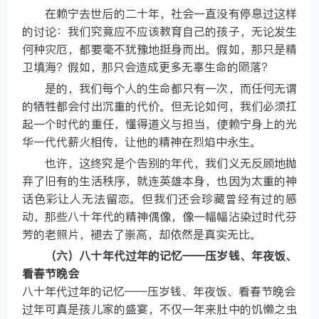
在赖宁去世后的二十年，社会一直没有停息过这样
的讨论：我们究竟应不应该教育自己的孩子，无论发生
何种灾厄，都要毫不犹豫地挺身而出。假如，那只是精
卫填海？假如，那只会造成更多无辜生命的陨落？
是的，我们每个人的生命都只有一次，而任何无谓
的牺牲都会付出沉重的代价。但无论如何，我们必须扛
起一个时代的重任，懂得道义与担当，使赖宁身上的光
华一代代薪火相传，让他的精神在烈焰中永生。
也许，这终究是个告别的年代，我们义无反顾地抛
弃了旧有的生活秩序，就连英雄本身，也因为太重的神
话色彩让人无法留恋。但我们还会珍藏曾经有过的感
动，那些八十年代的精神偶像，像一幅幅沾染过时代芬
芳的老照片，褪去了崇高，却依然是真实无比。
（六）八十年代过年的记忆——压岁钱、年夜饭、
看春节晚会
八十年代过年的记忆——压岁钱、年夜饭、看春节晚会
过年可真是孩儿家的盛宴，不仅一年来肚中的饥懒之虫