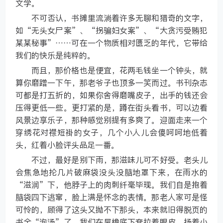
文学。
不可否认，书摊里流淌着许多无聊和猎奇的文字，
如“无头女尸案”、“拐骗妇女案”、“大贪污受贿犯
某某秘事”……可在一个物质相对匮乏的年代，它带给
我们的快乐是纯粹的。
而且，那价格也是便宜，花两毛钱坐一个钟头，就
算你磨蹭一下午，那老爷子也顶多一笑而过。书刊杂志
可都是打五折的，如果你舍得磨嘴皮子，出手的钱还会
压得更低一些。更打紧的是，蹲在街头看书，可以边看
风景边享乐子，那种感觉别提有多爽了。迎面走来一个
穿绣花对襟短褂的女子，几个小人儿会傻呵呵地低着
头，红着小脸评头品足一番。
不过，最好是别下雨，那滋味儿可不好受。老头儿
会焦急地抡几片破麻袋没头没脑地罩下来，在雨水的
“滋润”下，他脖子上的肉刺纤毫毕现。我们自是抱着
脑袋四下逃窜，脸上满是怀念的表情。那老人家可是怪
可怜的，顾得了这头又抛不下那头，本来就旧得脱页的
书全“泡汤”了。我们在屋檐底下耷拉着眼皮，扬着小