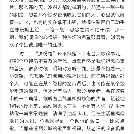
片。那么寒的天，冷得人都能掉泪的，却还在一张一张
的翻捡，想着那个除夕夜能收到它们的人，心里就似藏
着一炉火。也有的实在拿不出钱，就握住彩笔自己动手
在硬纸板上绘，一笔一划，思念之情不绝于缕。那一
刻，我们潮湿的心情被一种热切的希望鼓舞着，明信片
成了牵扯彼此唯一的红线。
对了，“送祝福”还不能落下了电台点歌这事儿，
在那个电视仍不普及的年代，点歌自然是我们袒露心事
的首选。很多时候，明知对方听不到，还是怀抱着一点
小奢望，忐忑地把沉甸甸的祝福送出。而你所祝福的那
个人，可能正在某个隐秘的窗帘背后，也可能在某个繁
华街道的深处。但还是有很大一部分接受者，会在这城
市的一个角落，倾听着空气里飘飘悠悠的声音，轻轻地
轻轻地停下来，感动得无以言表。不是有人说吗？生活
就像一桌家常晚餐，沾满了油烟味儿，但在生活里摸爬
滚打的人们，总会找寻到一个倾诉的渡口——比如点
歌。当那些清丽如斯的歌声和祝福，从老旧的收音机里