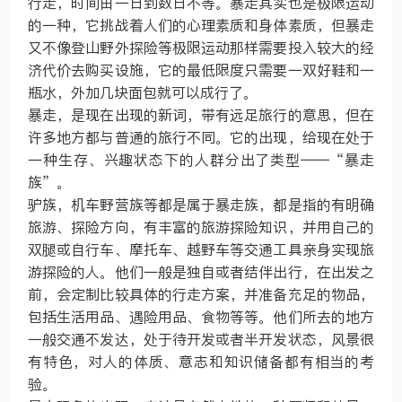
行走，时间由一日到数日不等。暴走其实也是极限运动
的一种，它挑战着人们的心理素质和身体素质，但暴走
又不像登山野外探险等极限运动那样需要投入较大的经
济代价去购买设施，它的最低限度只需要一双好鞋和一
瓶水，外加几块面包就可以成行了。
暴走，是现在出现的新词，带有远足旅行的意思，但在
许多地方都与普通的旅行不同。它的出现，给现在处于
一种生存、兴趣状态下的人群分出了类型——“暴走
族”。
驴族，机车野营族等都是属于暴走族，都是指的有明确
旅游、探险方向，有丰富的旅游探险知识，并用自己的
双腿或自行车、摩托车、越野车等交通工具亲身实现旅
游探险的人。他们一般是独自或者结伴出行，在出发之
前，会定制比较具体的行走方案，并准备充足的物品，
包括生活用品、遇险用品、食物等等。他们所去的地方
一般交通不发达，处于待开发或者半开发状态，风景很
有特色，对人的体质、意志和知识储备都有相当的考
验。