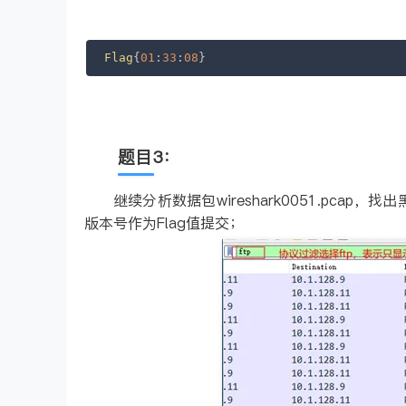
Flag
{
01
:
33
:
08
}
题目3：
继续分析数据包wireshark0051.pca
版本号作为Flag值提交；