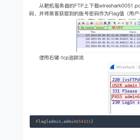
从靶机服务器的FTP上下载wireshark00
码，并将黑客获取到的账号密码作为Flag值（用户名
使用右键-tcp追踪流
Flag
{admin,admin
654321
}