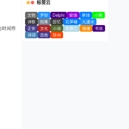
标签云
文物
尹珍
Delphi
安场
茶场
小雅
诗歌
知青
回忆
石笋峰
九道水
P的时间作
正安
文化
小说
芙蓉江
庙塘
书法
诗词
吉他
珍州