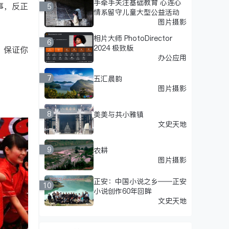
手牵手关注基础教育 心连心
事，反正
5
情系留守儿童大型公益活动
图片摄影
相片大师 PhotoDirector
6
2024 极致版
，保证你
办公应用
7
五汇晨韵
图片摄影
8
美美与共小雅镇
文史天地
9
农耕
图片摄影
正安：中国小说之乡——正安
10
小说创作60年回眸
文史天地