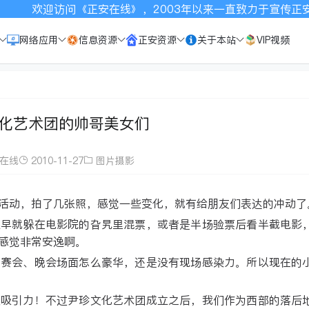
来一直致力于宣传正安，请按Ctrl+D收藏本站，谢谢关注！网
网络应用
信息资源
正安资源
关于本站
VIP视频
化艺术团的帅哥美女们
在线
2010-11-27
图片摄影
活动，拍了几张照，感觉一些变化，就有给朋友们表达的冲动了
很早就躲在电影院的旮旯里混票，或者是半场验票后看半截电影
感觉非常安逸啊。
的赛会、晚会场面怎么豪华，还是没有现场感染力。所以现在的
没吸引力！不过尹珍文化艺术团成立之后，我们作为西部的落后