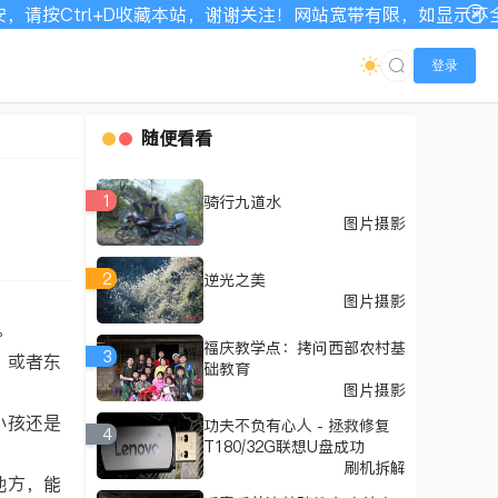
站宽带有限，如显示不全请刷新加载！
登录
随便看看
1
骑行九道水
图片摄影
2
逆光之美
图片摄影
。
福庆教学点：拷问西部农村基
3
，或者东
础教育
图片摄影
小孩还是
功夫不负有心人 - 拯救修复
4
T180/32G联想U盘成功
刷机拆解
地方，能