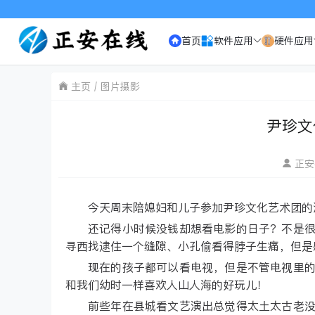
欢迎访问《正安在线》，2003年以
首页
软件应用
硬件应用
主页
图片摄影
尹珍文
正安
今天周末陪媳妇和儿子参加尹珍文化艺术团的
还记得小时候没钱却想看电影的日子？不是
寻西找逮住一个缝隙、小孔偷看得脖子生痛，但是
现在的孩子都可以看电视，但是不管电视里
和我们幼时一样喜欢人山人海的好玩儿！
前些年在县城看文艺演出总觉得太土太古老