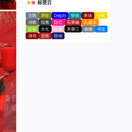
标签云
文物
尹珍
Delphi
安场
茶场
小雅
诗歌
知青
回忆
石笋峰
九道水
正安
文化
小说
芙蓉江
庙塘
书法
诗词
吉他
珍州