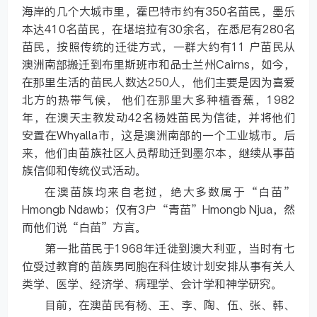
海岸的几个大城市里，霍巴特市约有350名苗民，墨乐
本达410名苗民，在堪培拉有30余名，在悉尼有280名
苗民，按照传统的迁徙方式，一群大约有11 户苗民从
澳洲南部搬迁到布里斯班市和品士兰州Cairns，如今，
在那里生活的苗民人数达250人，他们主要是因为喜爱
北方的热带气候， 他们在那里大多种植香蕉，1982
年，在澳天主教发动42名杨姓苗民为信徒，并将他们
安置在Whyalla市，这是澳洲南部的一个工业城市。后
来，他们由苗族社区人员帮助迁到墨尔本，继续从事苗
族信仰和传统仪式活动。
在澳苗族均来自老挝，绝大多数属于“白苗”
Hmongb Ndawb；仅有3户“青苗”Hmongb Njua，然
而他们说“白苗”方言。
第一批苗民于1968年迁徙到澳大利亚，当时有七
位受过教育的苗族男同胞在科住坡计划安排从事有关人
类学、医学、经济学、病理学、会计学和神学研究。
目前，在澳苗民有杨、王、李、陶、伍、张、韩、