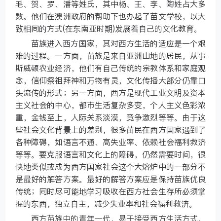
毛、贺、罗、潘等姓氏，其中杨、王、李、陶姓占大多
数。他们在澳洲政府的帮助下也办起了苗文学校，以大
致相同的方式(在东南亚时期)发展着自己的文化教育。
苗族进入西方国家，其对西方生活的适应是一个艰
难的过程。一方面，苗族是来自亚洲山地的居民，从事
斯威顿农业经济，他们有自己传统的宗教体系和家庭观
念，信仰祭祖拜神和万物有灵，文化传播大部分仍靠口
头流传的形式；另一方面，西方是现代工业文明及资本
主义社会的中心，都市生活复杂多变，个人主义色彩浓
重，金钱至上，人际关系淡漠，竞争激烈等等。由于这
些社会文化背景上的差别，很多苗民在西方国家遇到了
各种障碍，如语言不通、高失业率、依赖社会福利救济
等等。要克服语言和文化上的障碍，仍然需要时间，很
快地类似或成为西方国家社会这个大熔炉中的一部分不
是最好的解答方案。最好的解答方案应是保持苗族优良
传统；同时尽可能地学习吸收在西方社会生存所必须掌
握的东西，独立自主，减少失业率和社会福利救济。
西方苗族中的青年一代，易于接受西方生活方式，