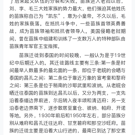
了后来起义队伍的分裂和失败。苗族进入老挝以后，
刘、李、毛三大姓家族的势力最大，他们强迫其他姓氏
的苗族称自己为“凯东”，意为小皇帝。不久以后，毛
姓的家族衰落。在抵抗斗争中，一些苗族首领英勇善
战，成为苗族领袖和抵抗者领导人。美国侵略老挝期
间，曾在苗族中组建和训练了一支数万人的特种部队由
苗族青年军官王宝指挥。
苗族迁徙到泰国的时间较晚，一般认为是于19世
纪中后期迁入的。其迁徙路线主要有三条:第一条是时
间最早人数最多的最北面的一条，即位于老皖的会晒与
泰国的昌孔之间；第二条位于靠近万象的宣考奎和黎府
之间；第三条是位于稍南的沙耶武里和波纳。从老皖会
晒迁往泰国的苗族到达昌孔以后，又分为两支，一支先
沿着泰缅边界前进，尔后转入夜丰颂和清迈府；另一支
沿泰老边界南下，逐步散居至童仓、彼纳、帕府、开诺
等地。另外，1930年前后和1950年左右，部分苗族分
别从难府和昌孔迁往达府、甘烹碧府和那空沙旺府。苗
族的迁徙主要是沿着大山行进的，最南已到达了那空素