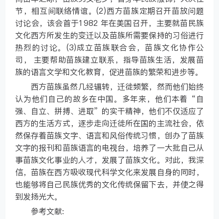
节，相互间联络情谊。(2)西方苗族定期召开苗放问题
讨论会，该会首于1982 年在美国召开，主要就苗民族
文化西方所发生的变迁以及苗族所需要保持的习俗进行
热烈的讨论。(3)成立苗族联合会，苗族文化协作公
司， 主要帮助苗族建立联系，指导苗族生活，发展苗
族的语言文学和文化教育，促进苗族的繁荣和进步等。
西方苗族虽然几经辗转，迁徙频繁，然而他们始终
认为他们自己的故乡在中国。多年来，他们本着“自
强、自立、拼搏、进取”的实干精神，他们不仅适应了
西方的生活方式，逐步走向迁徙所在国的主流社会，依
然保存着苗族文字、语言和风俗传统习惯，创办了苗族
文字的报刊和苗族语言的电视台，培养了一大批自己从
事苗族文化事业的人才，发展了苗族文化。对此，我深
信，苗族在西方吸收现代科学文化来发展自身的同时，
也能够将自己民族优秀的文化传统保留下去，并使之得
到发扬光大。
参考文献: