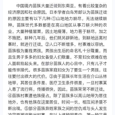
中国境内苗族大量迁徙到东南亚，有着比较复杂的
经济原因和社会原因。日本学者白鸟芳郎认为苗族迁徙
的原因主要有以下几种:①山地地力耕尽，无法继续耕
种。苗族世代多数都是在高山地区从事刀耕火种的农
业，大量种植罂粟，因土地瘠薄，地力易于耕尽，加之
不施肥，耕种几年后，他们就另辟新地，到耕地远离村
寨时，就进行迁徙。②人口不断增多，村寨难以容纳。
苗族极为重视男孩。男孩出生后的命名礼十分隆重，而
且生男子多多的妇女备受人们敬重，不育妇女很难在他
人面前抬起头来。在部分苗族人的心目中，只有儿子才
能传宗接代。很多苗族家庭妇女为了要生一个男孩，往
往要付出很大的代价。③由于苗族长年生活在介山丛林
地带，其居住条件差、医疗卫生条件很差，一旦村寨某
人患了流行病，传播很快，因此，苗族常常不断迁徙。
④苗族村寨遭他族侵占。除了苗族多以高山地带为居住
地外，也有他族在这里居住，时间一长，相互间矛盾不
断出现。⑤部分苗族异姓家族之间的世仇或与头人发生
冲突而被迫搬出村寨。在以上诸种因素中，第一种又是