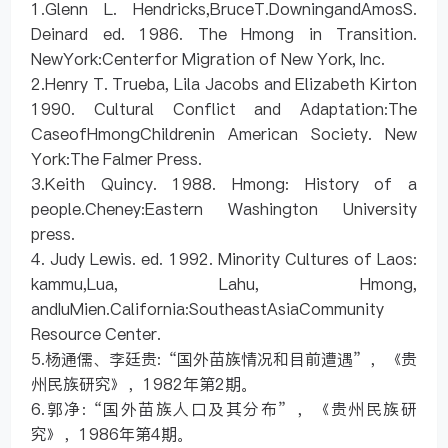
1.Glenn L. Hendricks,BruceT.DowningandAmosS.
Deinard ed. 1986. The Hmong in Transition.
NewYork:Centerfor Migration of New York, Inc.
2.Henry T. Trueba, Lila Jacobs and Elizabeth Kirton
1990. Cultural Conflict and Adaptation:The
CaseofHmongChildrenin American Society. New
York:The Falmer Press.
3.Keith Quincy. 1988. Hmong: History of a
people.Cheney:Eastern Washington University
press.
4. Judy Lewis. ed. 1992. Minority Cultures of Laos:
kammu,Lua, Lahu, Hmong,
andIuMien.California:SoutheastAsiaCommunity
Resource Center.
5.杨通儒、李廷贵:“国外苗族情况和目前遭遇”，《贵
州民族研究》，1982年第2期。
6.郭净:“国外苗族人口及其分布”，《贵州民族研
究》，1986年第4期。