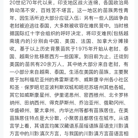
20世纪70年代以来，印支地区战火连绵，各国政治局
势动荡不安，百姓苦不堪言。这一地区的苗族男性青
年，因生活所迫大部分应征入伍；另有一些人因战争由
老挝被迫逃往泰国，大多数被收容在难民营中。当时根
据国际红十字会组织的呼吁决定，将印支难民(包括越
南境内的)分别由中国、美国、法国、加拿大分摊接
收。基于以上历史背景苗民于1975年开始从老挝、泰
国、越南分批移居西方一些国家。到目前为止，迁徙到
美国的苗民有20余万人，其中绝大部分来自老挝，有
一小部分来自越南、泰国。生活在美国的苗族，主要聚
居于加利福尼亚州的弗雷斯诺市、威斯康辛州各小社区
和圣·保罗明尼亚波利斯双城和明尼苏塔州其他各城。
其它如威斯康星州、伊里诺思州、密西根州、北卡罗林
纳州、田纳西州、得克萨斯州、乔治亚州、俄勒冈州、
华盛顿州、蒙太拿州、内华达州等都有苗族居住。在美
苗族居住特点是大分散，小聚居且都居住在城市。从语
言学上看，其语言均属汉藏语系苗瑶语族苗语支川黔滇
方言中的川黔滇次方言，与我国的川黔滇方言苗语言相