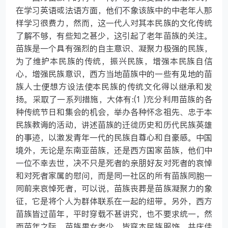
在学习英语或法语方面，他们不象该族中的中老年人那
样学习很费力，然而，这一代人对其本民族的文化传统
了解不够，有些知之甚少，这引起了老年苗族的关注。
苗族是一个具有强烈的自主意识、凝聚力极强的民族，
为了维护本民族的传统，振兴民族，增强本民族自信
心，增强民族意识，西方当地苗族中的一些有见地的苗
族人士便想方设法使本民族的传统文化得以继承和发
扬。采取了一系列措施，大体有:(1 )充分利用苗族的各
种传统节日和集会的机会，举办各种怀念祖先、忠于本
民族教诲的活动，讲述苗族的迁徙历史和历代民族英雄
的事迹，以激发青年一代的民族自尊心和自豪感。中国
境外，无论是东南亚苗族，还是西方国家苗族，他们中
一位不幸去世，决不只是死者的亲朋好友对死者的哀悼
和对死者家属的慰问，而是同一社区的所有苗族同胞一
同前来哀悼死者，可以说，苗族丧葬是苗族凝聚力的象
征，它是将个人为群体联系在一起的纽带。另外，西方
苗族皆过苗年，平时穿载不甚讲究，也不要求统一，然
而苗年之际，苗族男女老少，皆穿本民族服饰，共庆佳