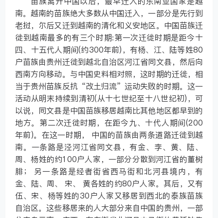
苗族离开中国以后，最早迁入的东南亚国家是越
南。越南的苗族绝大多数从中国迁入，一部分是先行到
老挝，尔后又迁到越南的清化和义安地区。中国苗族迁
徙到越南最多的有三个时期:第一次迁徙时期是距今十
四、十五代人期间(约300年前)，有杨、江、陆等姓80
户苗族由贵州迁徙到越北自治区河江省同文县，然后向
西南方向移动。与中国史料相对照，这时期的迁徙，相
当于贵州苗族反抗“改土归流”运动失败的时期。这一
活动从明末持续到清初(从十七世纪至十八世纪初)，可
以说，同文县是中国苗族移居越南比其他地区都早到的
地方。第二次迁徙时期，在距今九、十代人期间(200
年前)。在这一时期， 中国的苗族由两条道路迁徙到越
南。一条路是泾河江省同文县，有金、李、黄、陆、
周、杨姓的约100户人家，一部分分散到河江省的董树
腓； 另一条路是经者街省西马街和北河县境内，有
金、陆、周、 宋、 黄各姓的约80户人家。其后，又有
伍、宋、杨等姓的30户人家又移居到西北的泰族苗族
自治区。这些移居来的人大部分来自中国的贵州，一部