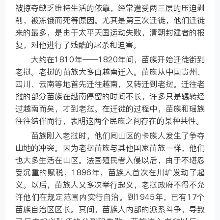
被掠夺缺乏维持生活的依靠，经常遭受两三层的压迫剥
削，被冻饿而死等原因。尤其是第三次迁徙，他们迁徙
来的最多，是由于太平天国运动失败，清朝封建者的报
复，对他进行了残酷的屠杀和迫害。
大约在1810年——1820年间，苗族开始迁徙街到
老挝。老挝的苗族大多由越南迁入。苗族从中国贵州、
四川、云南等地首先迁往越南，又转迁到老挝。迁往老
挝的部分苗族在越南停留的时间不长，许多只是辗转经
过越南而矣，才到老挝。在迁徙的过程中，苗族和瑶族
往往结伴而行，表明这两个民族之间存在的某种共性。
苗族刚入老挝时，他们同山区的卡族人发生了争夺
山地的冲突。因为老挝苗族与其他国家苗族一样，他们
也大多生活在山区。法国殖民者入侵以后，由于不堪忍
受沉重的赋税，1896年，苗族人首次在川圹发动了起
义。以后，苗族人又多次举行起义，老挝政府不得不允
许他们在规定范围内实行自治。到1945年，已有17个
苗族自治区区长。其间，苗族人内部的派系斗争，导致