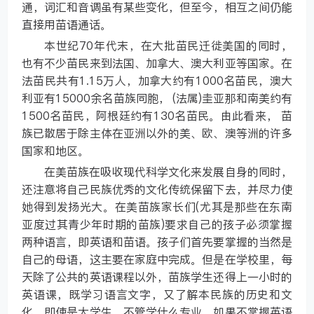
通，词汇和音调虽有某些变化，但至今，相互之间仍能
直接用苗语通话。
本世纪70年代末，在大批苗民迁徙美国的同时，
也有不少苗民来到法国、加拿大、澳大利亚等国家。在
法苗民共有1.15万人，加拿大约有1000名苗民，澳大
利亚有15000余名苗族同胞， (法属)圭亚那和南美约有
1500名苗民，阿根廷约有130名苗民。由此看来， 苗
族已散居于除主体在亚洲以外的美、欧、澳等洲的许多
国家和地区。
在美苗族在吸收现代科学文化来发展自身的同时，
还注意将自己民族优秀的文化传统保留下去，并尽力使
她得到发扬光大。在美苗族家长们(尤其是那些在东南
亚度过其青少年时期的苗族)要求自己的孩子必须掌握
两种语言，即英语和苗语。孩子们首先要掌握的当然是
自己的母语，这主要在家庭中完成。但是在学校里，每
天除了公共的英语课程以外，苗族学生还得上一小时的
英语课，既学习语言文字，又了解本民族的历史和文
化。即使是大学生，不管学什么专业，如果不掌握英语