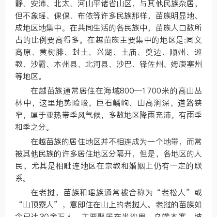
静、安沛、北太、河山平诸省山区，与其他民族杂居，
但不象瑶、倮倮、布依等许多民族那样，苗族明显地、
成地区地集中。在共同生活的各民族中，苗族人口数所
占的比例要高得多。在越苗族主要集中的地区是:同文
高原、黄树腓、封土、兴湖、土庙、奠边、顺州、巡
教、沙霸、木州县、北河县、沙巴、铎佐州、姆庚塞州
等地区。
在越苗族通常居住在海域800—1700米的高山丛
林中，这里地势险峻，巨石嶙峋、山高涧深，道路狭
窄，属于亚热带季风气候，多数地区降雨充沛，有雨季
和季之分。
在越苗族的居住地区并不相连成为一个地带，而常
被其他民族的许多居住地区分隔开，但是，各地区的人
民，尤其是相毗连地区在宗教和婚姻上仍有一定的联
系。
在老挝，苗族和瑶族通常被合称为“老松人”或
“山顶寮人”，意即住在山上的老挝人。老挝的苗族如
今已达30余万人。主要聚居在半沙里、乌端木塞、坡