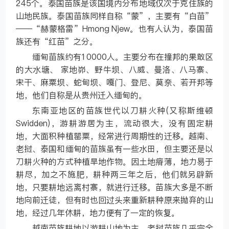
245个。泰国苗族是该国境内分布地域仅次于克住族的
山地民族。泰国苗族同样自称“蒙”，主要有“白苗”
——“赫蒙格雷”Hmong Njew。也有人认为，泰国苗
族还有“红苗”之分。
缅甸苗族约有10000人。主要分布在撞邦的果敢区
的大水塘、 家地峁、野牛坝、八威、曼洛、八马寨、
宋干、麻粟坝、蛇甸坝、嘎门、登尼、莫奈、若开邦等
地，他们自称是从贵州迁入缅甸的。
东南亚地区的苗族世代以刀耕火种(又称斯维顿
Swidden)，游耕游居为主，流动很大，没有固定耕
地，大面积种植罂粟，经常进行周期性的迁移。越南、
老挝、泰国和缅甸的苗族虽有一些水田，但主要还是以
刀耕火种的方式种植旱地作物。因土地瘠薄，地力易于
耕尽，加之不施肥，耕种两三年之后，他们就另辟新
地，只要耕地远离村寨，就进行迁移。苗族大多是不断
地向前迁徒，但有时也回过头来重新耕种原来抛弃的山
地，经过几年休耕，地力便有了一定的恢复。
越南苗族耕地以游耕山地为主。老挝苗族几乎完全