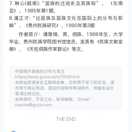
7. 琳心(越南):“苗族的迁徙史及其族称”， 《东南
亚》， 1985年第1期。
8.潘正才:“论苗族及苗族文化在国际上的分布与影
响”，《贵州民族研究》，1990年第3期
作者简介：谭厚锋，男，侗族，1968年生，大学
毕业，贵州民族学院图书馆馆员，发表有《民族文献发
微》、 《天柱侗族作家群论》等文。
中国境外苗族的分布与变迁
https://www.gzza.com/1918.html
本网站资源来自互联网收集，仅供用于学习和交流，请
勿用于商业用途。原创内容除特殊说明外，转载本站文
章请注明出处。
如有侵权、不妥之处，联系删除。 Email：
master@gzza.com
THE END