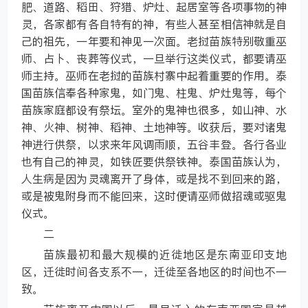
肥、道路、稻田、狩猎、炉灶、起居室等各项事物的神
灵，各家都有各自特有的神，有些人甚至相信神就是自
己的祖先，一年要和神见一次面。老挝苗族特别敬重巫
师、占卜、丧葬等仪式，一旦举行这类仪式，都要请巫
师主持。巫师在老挝的苗族村寨中起着重要的作用。泰
国苗族信奉各种家鬼，如门鬼、柱鬼、炉灶鬼等，每个
苗族家庭都设有祭坛。室外的鬼神也很多，如山神、水
神、火神、树神、稻神、土地神等。收获后，要对诸鬼
神进行供祭，以求来年风调雨顺，五谷丰登。各行各业
也有自己的神灵，如铁匠要供祭铁神。泰国苗族认为，
人生病是因为灵魂离开了身体，或是找不到回来的路，
或是被鬼附身而不能回来，这时便请巫师做招魂或驱鬼
仪式。
二
苗族最初和最大规模的近徙地区是东南亚印支地
区，迁徙时间各支系不一，迁徙至各地区的时间也不一
致。