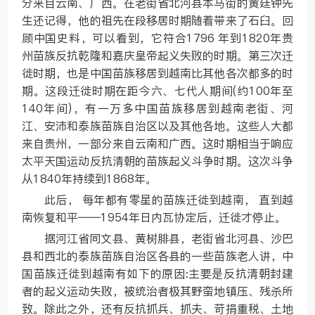
分来自云南、广西。在老街省北河县本马街的黄廷钟先
生还记得，他的祖先在段移居时期随着带来了石臼。回
顾中国史料，可以看到，它符合1796 年到1820年贵
州苗族反抗乾隆和嘉庆皇帝起义失败的时期。第三次迁
徙时期，也是中国苗族移居到越南比其他各次都多的时
期。这段迁徙时期在距今六、七代人期间(约100年至
140年间)，有一万多中国苗族移居到越南老街、河
江、安沛和泰族苗族自治区以及其他各地。这些人大都
来自贵州，一部分来自云南和广西。这时期相当于响应
太平天国运动反抗清朝的苗族起义斗争时期。这次斗争
从1840年持续到1868年。
此后， 每年都有零星的苗族迁徙到越南， 直到越
南恢复和平——1954年日内瓦协定后，迁徙才停止。
据河江省同文县、黄树腓县，老街省北河县、沙巴
县和西北的泰族苗族自治区各县的一些苗族老人讲，中
国苗族迁徙到越南有如下的原因:主要是反抗清朝封建
者的起义运动失败，被统治者极其野蛮地镇压、残杀所
致。除此之外，还有反抗抓兵、抓夫、苛捐重税、土地