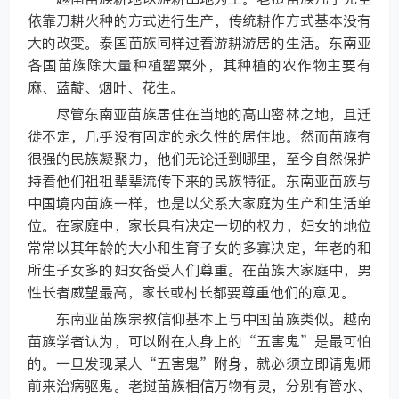
依靠刀耕火种的方式进行生产，传统耕作方式基本没有
大的改变。泰国苗族同样过着游耕游居的生活。东南亚
各国苗族除大量种植罂粟外，其种植的农作物主要有
麻、蓝靛、烟叶、花生。
尽管东南亚苗族居住在当地的高山密林之地，且迁
徙不定，几乎没有固定的永久性的居住地。然而苗族有
很强的民族凝聚力，他们无论迁到哪里，至今自然保护
持着他们祖祖辈辈流传下来的民族特征。东南亚苗族与
中国境内苗族一样，也是以父系大家庭为生产和生活单
位。在家庭中，家长具有决定一切的权力，妇女的地位
常常以其年龄的大小和生育子女的多寡决定，年老的和
所生子女多的妇女备受人们尊重。在苗族大家庭中，男
性长者威望最高，家长或村长都要尊重他们的意见。
东南亚苗族宗教信仰基本上与中国苗族类似。越南
苗族学者认为，可以附在人身上的“五害鬼”是最可怕
的。一旦发现某人“五害鬼”附身，就必须立即请鬼师
前来治病驱鬼。老挝苗族相信万物有灵，分别有管水、