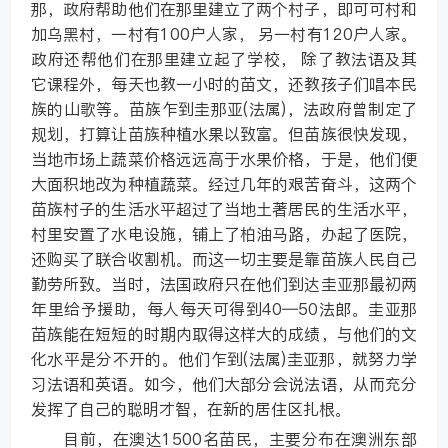
那，政府帮助他们在那里建立了两个村子，即可可村和
加乌黑村，一村有100户人家， 另一村有120户人家。
政府还帮他们在那里建立起了学校， 除了教法语及其
它课程外，每天也教一小时的苗文，还教孩子们唱本民
族的山歌等。苗族乍到圭那亚(法属)，法政府曾制定了
规划，打算让苗族种植水果以致富。但苗族很快发现，
当地市场上蔬菜价格远远高于水果价格，于是，他们便
大面积地改为种植蔬菜。经过几年的艰苦奋斗，这两个
苗族村子的生活水平超过了当地土著居民的生活水平，
村里安置了水电设施，铺上了柏油马路，办起了医院，
还购买了联合收割机。而这一切主要是靠苗族人民自己
勤劳所致。当时，法国政府只在他们到达圭亚那最初两
年里给予援助，每人每天可得到40—50法郎。圭亚那
苗族能在短短的时期内取得这样大的成绩，与他们的文
化水平是分不开的。他们乍到(法属)圭亚那，就努力学
习法语和英语。如今，他们大部分会说法语，从而充分
发挥了自己的聪明才智，在新的居住区扎根。
目前，在澳达1500名苗民，主要分布在澳洲东部