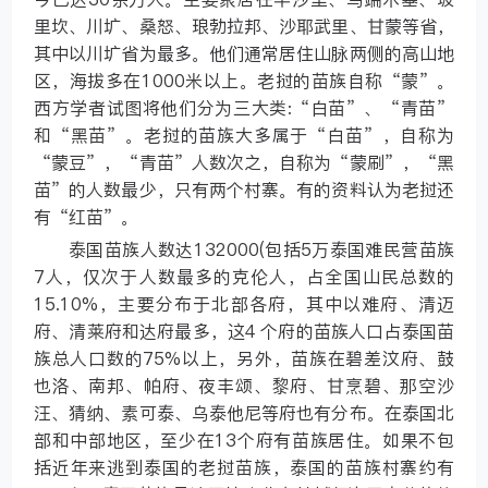
里坎、川圹、桑怒、琅勃拉邦、沙耶武里、甘蒙等省，
其中以川圹省为最多。他们通常居住山脉两侧的高山地
区，海拔多在1000米以上。老挝的苗族自称“蒙”。
西方学者试图将他们分为三大类:“白苗”、“青苗”
和“黑苗”。老挝的苗族大多属于“白苗”，自称为
“蒙豆”，“青苗”人数次之，自称为“蒙刷”，“黑
苗”的人数最少，只有两个村寨。有的资料认为老挝还
有“红苗”。
泰国苗族人数达132000(包括5万泰国难民营苗族
7人，仅次于人数最多的克伦人，占全国山民总数的
15.10%，主要分布于北部各府，其中以难府、清迈
府、清莱府和达府最多，这4 个府的苗族人口占泰国苗
族总人口数的75%以上，另外，苗族在碧差汶府、鼓
也洛、南邦、帕府、夜丰颂、黎府、甘烹碧、那空沙
汪、猜纳、素可泰、乌泰他尼等府也有分布。在泰国北
部和中部地区，至少在13个府有苗族居住。如果不包
括近年来逃到泰国的老挝苗族，泰国的苗族村寨约有