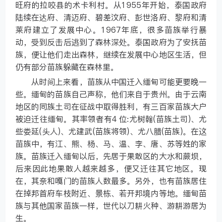
旺府的拉咬县的术卡利村。从1955年开始，泰国政府
陆续在达府、清迈府、碧差汶府、彭世洛府、黎府和清
莱府建立了发展中心。1967年底，很多苗族举行暴
动，受到反击后逃到了森林深处。泰国政府为了安抚苗
族，便让他们走出森林，继续在发展中心地区生活，但
仍有部分苗族躲藏在森林里。
从时间上来看，苗族从中国迁入缅甸可能更要晚一
些。缅甸的苗族自己声称，他们来自于贵州。由于云南
地区的同族土司在征战中取得胜利，有三百家苗族大户
被迫迁往缅甸。其率领者有4 位:尤树翰(苗族土司)、尤
些娄延(头人)、尤建武(苗族将领)、尤八腊(苗族)。在这
苗族中，有江、熊、杨、马、温、李、唐、苏等姓的家
族。苗族迁入缅甸以后，先居于果敢区的大水和蕨坝，
后来因此地果敢人越来越多，便又迁往其它地区。现
在，其奈和嘎门的苗族人数最多。另外，也有苗族居住
在掉邦首府车枝附近、景栋、若开邦境内等地。缅甸苗
族与其他国家苗族一样，世代以刀耕火种、游耕游居为
生。