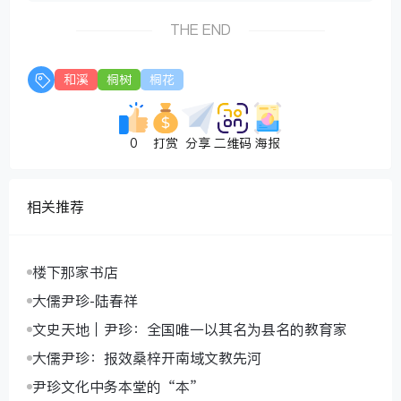
THE END
和溪
桐树
桐花
0
打赏
分享
二维码
海报
相关推荐
楼下那家书店
大儒尹珍-陆春祥
文史天地｜尹珍：全国唯一以其名为县名的教育家
大儒尹珍：报效桑梓开南域文教先河
尹珍文化中务本堂的“本”