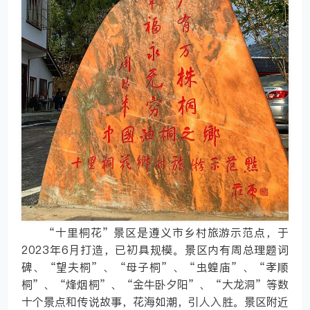
“十里桐花”景区是遵义市乡村旅游示范点，于
2023年6月打造，已初具规模。景区内有周总理题词
碑、“望夫桐”、“母子桐”、“虫蝗庙”、“孝顺
桐”、“烽烟桐”、“金牛卧夕阳”、“大龙洞”等数
十个景点和传说故事，花海如潮，引人入胜。景区附近