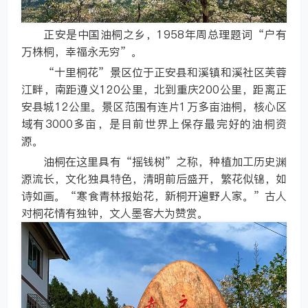
正安是中国油桐之乡，1958年周总理题词“户有
万株桐，幸福永无穷”。
“十里桐花”景区位于正安县和溪镇和溪社区芙蓉
江畔，南距遵义120公里，北到重庆200公里，距离正
安县城12公里。景区范围有连片1万多亩油桐，核心区
域有3000多亩，是目前世界上保存最完好的油桐资
源。
油桐在这里具有“摇钱树”之称，种植加工历史渊
源流长，文化独具特色，清明前后盛开，繁花似锦，如
诗如画。“寒食青林报始花，新桐开遍野人家。”古人
对桐花情有独钟，文人墨客大为赞赏。