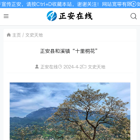
正安，请按Ctrl+D收藏本站，谢谢关注！网站宽带有限，如显
主页
文史天地
正安县和溪镇“十里桐花”
正安在线
2024-4-2
文史天地