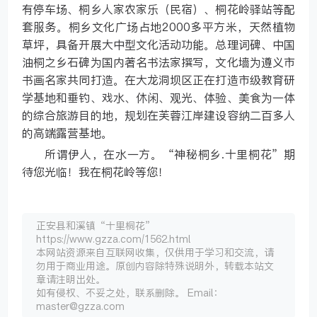
有停车场、桐乡人家农家乐（民宿）、桐花岭驿站等配
套服务。桐乡文化广场占地2000多平方米，天然植物
草坪，具备开展大中型文化活动功能。总理词碑、中国
油桐之乡石碑为国内著名书法家撰写，文化墙为遵义市
书画名家共同打造。在大龙洞坝区正在打造市级教育研
学基地和垂钓、戏水、休闲、观光、体验、美食为一体
的综合旅游目的地，规划在芙蓉江岸建设容纳二百多人
的高端露营基地。
所谓伊人，在水一方。“神秘桐乡.十里桐花”期
待您光临！我在桐花岭等您！
正安县和溪镇“十里桐花”
https://www.gzza.com/1562.html
本网站资源来自互联网收集，仅供用于学习和交流，请
勿用于商业用途。原创内容除特殊说明外，转载本站文
章请注明出处。
如有侵权、不妥之处，联系删除。 Email：
master@gzza.com