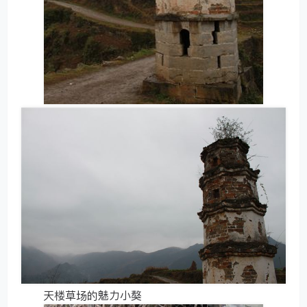
天楼草场的魅力小獒