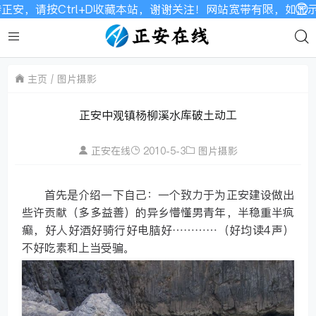
D收藏本站，谢谢关注！网站宽带有限，如显示不全请刷新加载！
主页
图片摄影
正安中观镇杨柳溪水库破土动工
正安在线
2010-5-3
图片摄影
首先是介绍一下自己：一个致力于为正安建设做出
些许贡献（多多益善）的异乡懵懂男青年，半稳重半疯
癫，好人好酒好骑行好电脑好…………（好均读4声）
不好吃素和上当受骗。