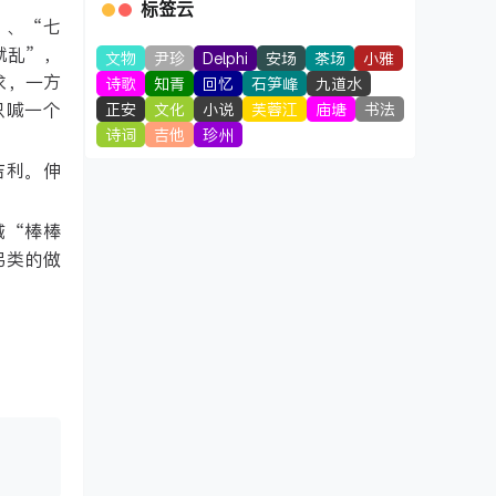
标签云
”、“七
就乱”，
文物
尹珍
Delphi
安场
茶场
小雅
求，一方
诗歌
知青
回忆
石笋峰
九道水
只喊一个
正安
文化
小说
芙蓉江
庙塘
书法
诗词
吉他
珍州
吉利。伸
喊“棒棒
另类的做