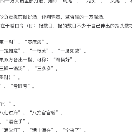
优的一方人员全部打败，则称“凤尾”。“龙头”、“凤尾”，
令负责提前倒好酒，评判输羸，监督输的一方喝酒。
，在于喊口令（即：报数目。报的数目不少于自己伸出的指头数
宝一对”、“零疙瘩”。
一定如意”、“一根葱”、“一见如故”。
果双方各出一指，可称：“哥俩好”。
三鲜一锅汤”、“三多多”。
季财）”。
”、“亏呀亏”。
个）”。
八仙过海”、“八抬官官轿”。
、“酒在手”。
“满堂红”、“满十满在”、“全来了”。