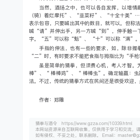
当然，酒场之中，也可以各自发挥，以增情
（骑）着烂摩托”、“韭菜籽”、“十全十美”…
表示包容，只要喊出其中的数目，就可以。但称
喊“请”并伸出手，另一方喊“到”，伸手触一
字。“五”可以称“魁”、 “十”可以称“满”
手指的伸法，也有一些的要求，如，除非握
“二”时，有时要求不能把食指与拇指比为“手枪
虽是简单的猜拳，但须费心机，考人才智。
棒”、“ 棒棒鸡”、“ 棒棒虫”。确定输羸：
法。不过，传统的猜拳方式在民间还是很受欢迎，
作者：郑雕
猜拳与酒令 https://www.gzza.com/10339.html
本网站资源来自互联网收集，仅供用于学习和交流，
如有侵权、不妥之处，联系删除。 Email：master@gz