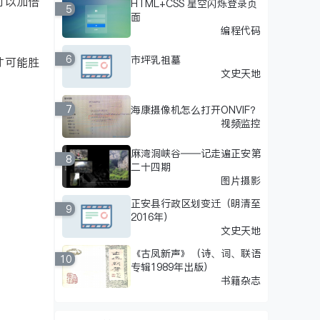
可以加倍
HTML+CSS 星空闪烁登录页
5
面
编程代码
6
市坪乳祖墓
才可能胜
文史天地
7
海康摄像机怎么打开ONVIF？
视频监控
麻湾洞峡谷——记走遍正安第
8
二十四期
图片摄影
正安县行政区划变迁（明清至
9
2016年）
文史天地
《古凤新声》（诗、词、联语
10
专辑1989年出版）
书籍杂志