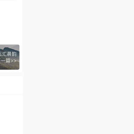
五汇晨韵
下一篇>>