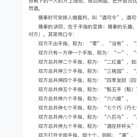
但剩下的一人的方上场后，挽回局面，把开始占
罚酒。
猜拳时可安排人做裁判，叫“酒司令”。酒司
猜拳的诀窃，在于手指的变换；猜拳的乐趣
对方）。其常用口令：
双方不出手指，称为：“零”、“没有”、“
双方只有一方伸一个手指，称为：“一”、“
双方总共伸二个手指，称为：“二红喜”，如
双方总共伸三个手指，称为：“三桃园”、“
双方总共伸四个手指，称为：“四季发财（四
双方总共伸五个手指，称为：“魁五手（魁）
双方总共伸六个手指，称为：“六六顺”。
双方总共伸七个手指，称为：“七个巧（巧七
双方总共伸八个手指，称为：“八匹马”、“
双方总共伸九个手指，称为：“酒在杯杯头”
双方打开全部手指，即十个，则称：“满”、