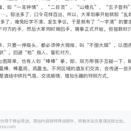
趣，如“一见钟情”、“二目灵”、“山楂丸”、“五子登科
 …。称法多了，口令花样百出，所以，大家划拳开始就称“乱
法多了，难免吐字不清，发生争议。于是就有了“一字清”的要
下对方的手，然后大家同时缩回手，猜拳正式开始。但报数时
。
拳，只要一伸指头，都必须伸大拇指，叫“不倒大旗”，以图
状”。回避“枪”指人，冒犯对方。
为图简单，也有人划“棒棒”拳，即，双方用筷子互碰一下，
虫羸棒，棒羸鸡，鸡羸虫。不同区域的酒友们交流，会传递一些
是酒场中烘托气氛、交流感情，增加乐趣的特别方式。
请勿用于商业用途。原创内容除特殊说明外，转载本站文章请注明出处。
za.com