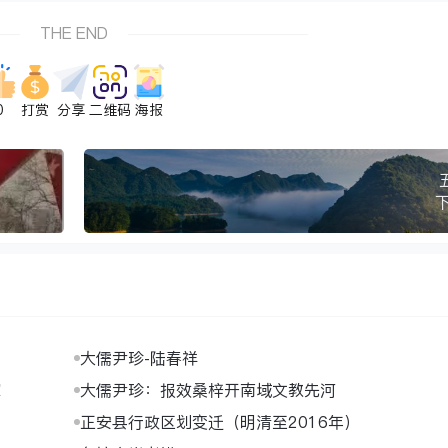
THE END
0
打赏
分享
二维码
海报
大儒尹珍-陆春祥
家
大儒尹珍：报效桑梓开南域文教先河
正安县行政区划变迁（明清至2016年）