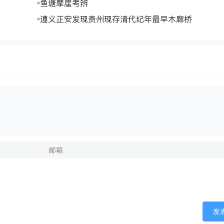
鱼塘摩崖考辨
遵义正安发现贵州现存清代纪年最早木廊桥
发