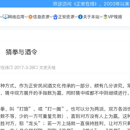
欢迎访问《正安在线》，2003年以来一直致
网络应用
信息资源
正安资源
关于本站
VIP视频
猜拳与酒令
安在线
2017-3-28
文史天地
一种方式。作为正安民间酒文化传承的一部分，颇有几分讲究。
手，猜中双方展开的手指数为羸，同时猜中或都不中则继续进行
猜拳，叫“打旋”，或“打一圈”。也可以分为两派，双方各派
人数不等，少的一方可重复充数），直到对方没有人上为羸。这
全胜对方，称“龙头”；若一方上场就一直保持胜利，让对方只