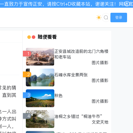
力于宣传正安，请按Ctrl+D收藏本站，谢谢关注！网站宽带有
登录
随便看看
正安县城改造前的北门六角楼
1
和老车站
图片摄影
2
石峰水库全景两张
图片摄影
常见的猜
，直到其
3
秋色
图片摄影
也一人出
4
油桐之乡错过“桐油牛市”
种方式叫
文史天地
剩一人，