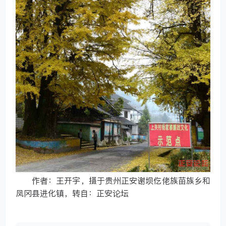
作者：王开宇，摄于贵州正安谢坝仡佬族苗族乡和
凤冈县进化镇，转自：正安论坛