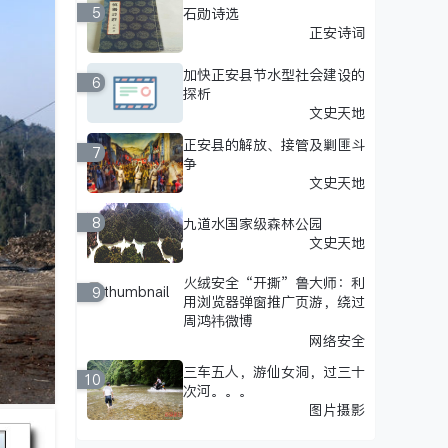
5
石勋诗选
正安诗词
加快正安县节水型社会建设的
6
探析
文史天地
正安县的解放、接管及剿匪斗
7
争
文史天地
8
九道水国家级森林公园
文史天地
火绒安全“开撕”鲁大师：利
9
用浏览器弹窗推广页游，绕过
周鸿祎微博
网络安全
三车五人，游仙女洞，过三十
10
次河。。。
图片摄影