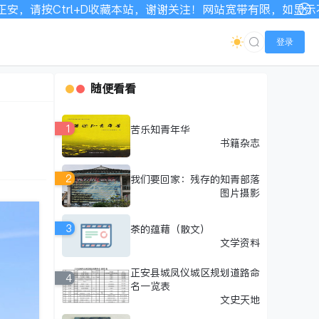
，谢谢关注！网站宽带有限，如显示不全请刷新加载！
登录
随便看看
1
苦乐知青年华
书籍杂志
2
我们要回家：残存的知青部落
图片摄影
3
茶的蕴藉（散文）
文学资料
正安县城凤仪城区规划道路命
4
名一览表
文史天地