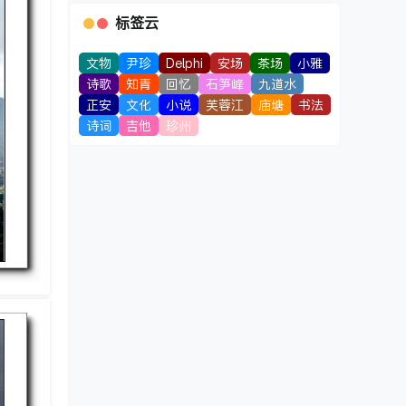
标签云
文物
尹珍
Delphi
安场
茶场
小雅
诗歌
知青
回忆
石笋峰
九道水
正安
文化
小说
芙蓉江
庙塘
书法
诗词
吉他
珍州