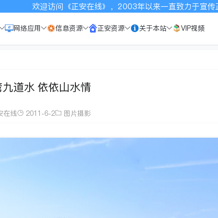
，2003年以来一直致力于宣传正安，请按Ctrl+D收藏本站
网络应用
信息资源
正安资源
关于本站
VIP视频
弯九道水 依依山水情
安在线
2011-6-2
图片摄影