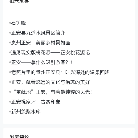
相关推荐
石笋峰
正安县九道水风景区简介
贵州正安：美丽乡村景如画
遇见现实版桃花源——正安桃花源记
正安——拿什么吸引游客？！
老照片里的贵州正安县：时光深处的温柔回响
正安，藏着悠远的文化与治愈的美好
“宝藏地”正安，有着最纯粹的风光！
正安祝家坪：古寨印象
新州茨梨水库
发表评论