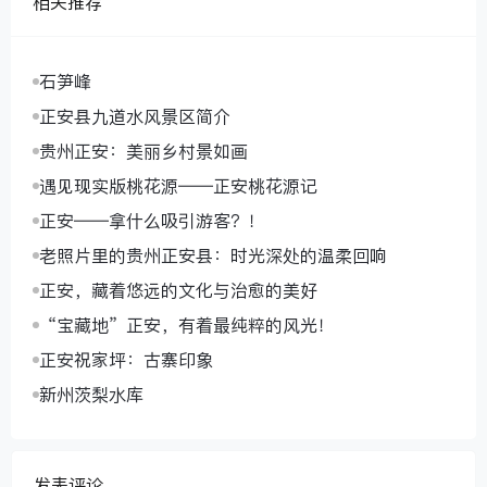
相关推荐
石笋峰
正安县九道水风景区简介
贵州正安：美丽乡村景如画
遇见现实版桃花源——正安桃花源记
正安——拿什么吸引游客？！
老照片里的贵州正安县：时光深处的温柔回响
正安，藏着悠远的文化与治愈的美好
“宝藏地”正安，有着最纯粹的风光！
正安祝家坪：古寨印象
新州茨梨水库
发表评论