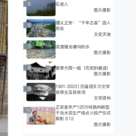
5
石老人
图片摄影
遵义正安：“千年古县”因人
6
而名
文史天地
7
流渡镇龙塘沟的水
图片摄影
8
曾家大院一组（历史的痕迹）
图片摄影
1901-2023 | 历届诺贝尔文学
9
奖得主及获奖词
文学资料
正安县年产120万吨孰料新型
10
干法水泥生产线点火投产仪式
剪影 6.12
图片摄影