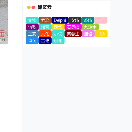
标签云
文物
尹珍
Delphi
安场
茶场
小雅
诗歌
知青
回忆
石笋峰
九道水
正安
文化
小说
芙蓉江
庙塘
书法
诗词
吉他
珍州