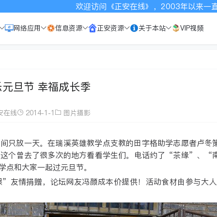
访问《正安在线》，2003年以来一直致力于宣传正安，请按Ct
网络应用
信息资源
正安资源
关于本站
VIP视频
乐元旦节 幸福成长季
安在线
2014-1-1
图片摄影
中间只放一天。在瑞溪英雄教学点支教的田字格助学志愿者卢冬
到这个曾去了很多次的地方看看学生们。电话约了“茶缘”、“
学点和大家一起过元旦节。
限”友情捐赠，论坛网友冯颜成本价提供！活动食材由参与大人