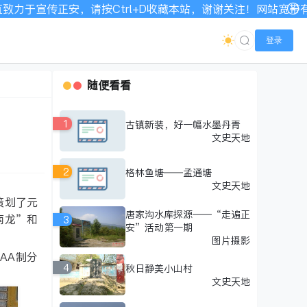
rl+D收藏本站，谢谢关注！网站宽带有限，如显示不全请刷新加
登录
随便看看
1
古镇新装，好一幅水墨丹青
文史天地
2
格林鱼塘——孟通塘
文史天地
策划了元
唐家沟水库探源——“走遍正
南龙”和
3
安”活动第一期
图片摄影
AA制分
4
秋日静美小山村
文史天地