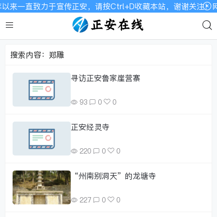
以来一直致力于宣传正安，请按Ctrl+D收藏本站，谢谢关注！
搜索内容：郑雕
寻访正安鲁家崖营寨
93
0
0
正安经灵寺
220
0
0
“州南别洞天”的龙塘寺
227
0
0