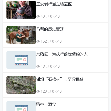
正安老行当之锡壶匠
46
0
0
马帮的历史变迁
152
0
0
杀猪匠：为执行前世债约的人
43
0
0
谢坝“石棺材”与奇异民俗
126
0
0
猜拳与酒令