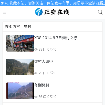
rl+D收藏本站，谢谢关注！网站宽带有限，如显示不全请刷新加
搜索内容：樊村
XDS 2014.6.7日樊村之行
33
0
0
樊村大峡谷
79
0
0
冬到樊村
56
0
0