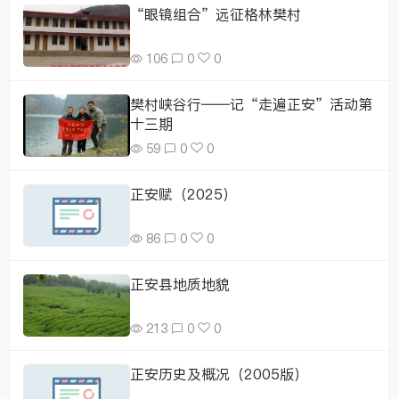
“眼镜组合”远征格林樊村
106
0
0
樊村峡谷行——记“走遍正安”活动第
十三期
59
0
0
正安赋（2025）
86
0
0
正安县地质地貌
213
0
0
正安历史及概况（2005版）