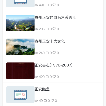
491
0
0
贵州正安的母亲河芙蓉江
206
0
0
贵州正安十大文化
240
0
0
正安县志(1978-2007)
420
0
0
正安鲢鱼
49
0
0