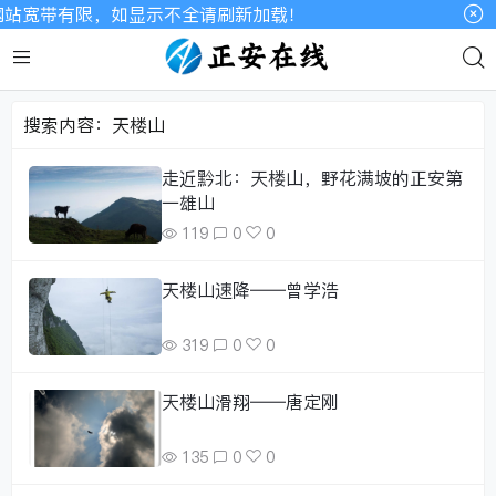
网站宽带有限，如显示不全请刷新加载！
搜索内容：天楼山
走近黔北：天楼山，野花满坡的正安第
一雄山
119
0
0
天楼山速降——曾学浩
319
0
0
天楼山滑翔——唐定刚
135
0
0