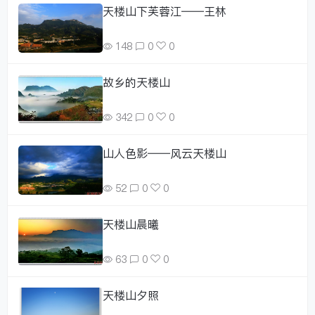
天楼山下芙蓉江——王林
148
0
0
故乡的天楼山
342
0
0
山人色影——风云天楼山
52
0
0
天楼山晨曦
63
0
0
天楼山夕照