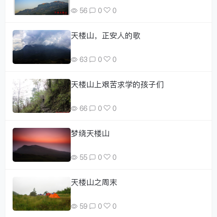
56
0
0
天楼山，正安人的歌
63
0
0
天楼山上艰苦求学的孩子们
66
0
0
梦绕天楼山
55
0
0
天楼山之周末
59
0
0