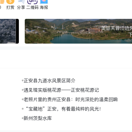
0
打赏
分享
二维码
海报
美丽芙蓉江边
正安县九道水风景区简介
遇见现实版桃花源——正安桃花源记
老照片里的贵州正安县：时光深处的温柔回响
“宝藏地”正安，有着最纯粹的风光！
新州茨梨水库