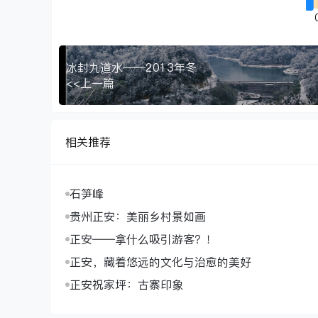
冰封九道水——2013年冬
<<上一篇
相关推荐
石笋峰
贵州正安：美丽乡村景如画
正安——拿什么吸引游客？！
正安，藏着悠远的文化与治愈的美好
正安祝家坪：古寨印象