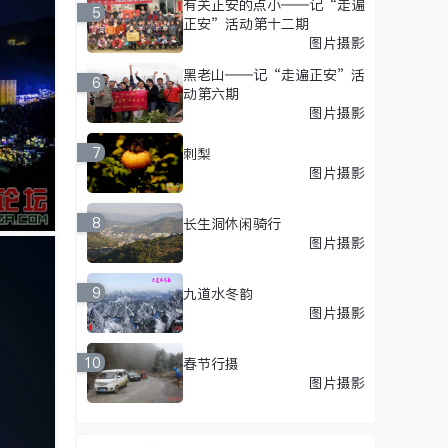
有关正安的点小——记“走遍
5
正安”活动第十二期
图片摄影
黑老山——记“走遍正安”活
6
动第六期
图片摄影
7
刺梨
图片摄影
8
长生洞休闲骑行
图片摄影
9
九道水冬韵
图片摄影
10
春节行摄
图片摄影