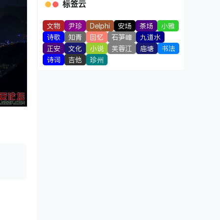
标签云
文物
尹珍
Delphi
安场
茶场
小雅
诗歌
知青
回忆
石笋峰
九道水
正安
文化
小说
芙蓉江
庙塘
书法
诗词
吉他
珍州