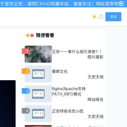
，请按Ctrl+D收藏本站，谢谢关注！网站宽带有限，如显示不
登录
随便看看
1
正安——拿什么吸引游客？！
图片摄影
2
春晖文化
文史天地
Nginx/Apache支持
3
PATH_INFO模式
网站域名
4
正安特色名优小吃
文史天地