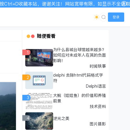
宽带有限，如显示不全请刷新加载！
登录
随便看看
为什么县城台球馆越来越多？
1
如何应对未成年人在其的负面
影响！
时闻轶事
delphi 去除html代码格式字
2
符
Delphi语言
大鲵（娃娃鱼）的价值和养殖
3
前景
技术资料
4
逆光之美
图片摄影