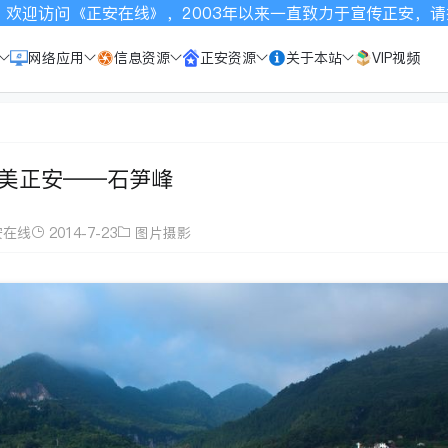
一直致力于宣传正安，请按Ctrl+D收藏本站，谢谢关注！网站
网络应用
信息资源
正安资源
关于本站
VIP视频
美正安——石笋峰
安在线
2014-7-23
图片摄影