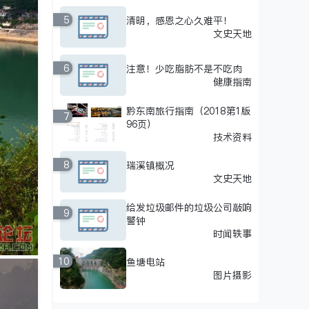
5
清明，感恩之心久难平！
文史天地
6
注意！少吃脂肪不是不吃肉
健康指南
黔东南旅行指南（2018第1版
7
96页）
技术资料
8
瑞溪镇概况
文史天地
给发垃圾邮件的垃圾公司敲响
9
警钟
时闻轶事
10
鱼塘电站
图片摄影