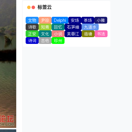
标签云
文物
尹珍
Delphi
安场
茶场
小雅
诗歌
知青
回忆
石笋峰
九道水
正安
文化
小说
芙蓉江
庙塘
书法
诗词
吉他
珍州