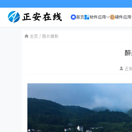
欢迎访问《正安在线》，2003年以来
首页
软件应用
硬件应用
主页
图片摄影
醉
正