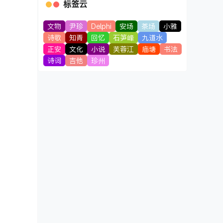
标签云
文物
尹珍
Delphi
安场
茶场
小雅
诗歌
知青
回忆
石笋峰
九道水
正安
文化
小说
芙蓉江
庙塘
书法
诗词
吉他
珍州