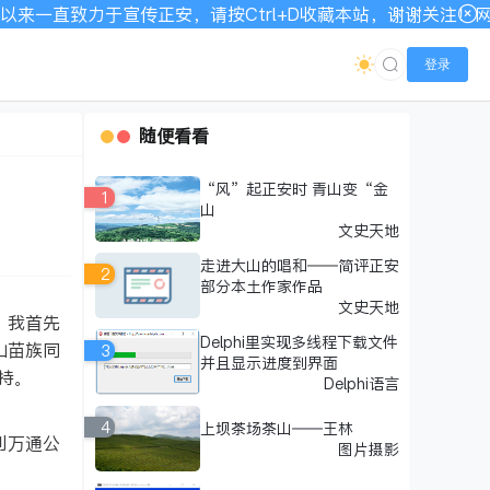
请按Ctrl+D收藏本站，谢谢关注！网站宽带有限，如显示不全
登录
随便看看
“风”起正安时 青山变“金
1
山
文史天地
走进大山的唱和——简评正安
2
部分本土作家作品
文史天地
，我首先
Delphi里实现多线程下载文件
山苗族同
3
并且显示进度到界面
持。
Delphi语言
4
上坝茶场茶山——王林
到万通公
图片摄影