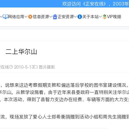
欢迎访问《正安在线》，2003年以来一直致力于宣传正安，
网络应用
信息资源
正安资源
关于本站
VIP视频
二上华尔山
安在线
2010-5-13
图片摄影
我，说想来这边考察假期支教和偏远落后学校的图书室建设情况
华尔山。从教学设施看，由于近年来县委政府一直特别关注华尔
。本次活动，得到了县智力支边办在经费、车辆等方面的大力支
交流，现场发放了爱心人士郑希衡捐赠到活动小组和周先生捐赠