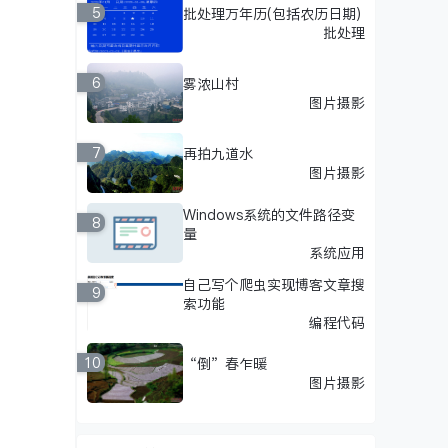
5
批处理万年历(包括农历日期)
批处理
6
雾浓山村
图片摄影
7
再拍九道水
图片摄影
Windows系统的文件路径变
8
量
系统应用
自己写个爬虫实现博客文章搜
9
索功能
编程代码
10
“倒”春乍暖
图片摄影